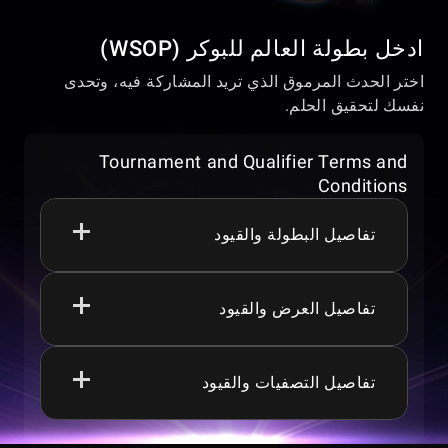
ادخل بطولة العالم للبوكر (WSOP)
اختر الحدث المرموق الذي تريد المشاركة فيه، وتحدى
نفسك لتحقيق الحلم.
Tournament and Qualifier Terms and
Conditions
تفاصيل البطولة والقيود
تفاصيل العرض والقيود
يجب أن يكون عمر اللاعبين 18+، 19+، 21+
أو 24+ حسب اختصاصهم القضائي للمشاركة
في الألعاب أو العروض الترويجية.
مجموعات الجوائز، الضمانات، العروض
تفاصيل التصفيات والقيود
WSOP إكسبريس يعمل يوميًا من 00:00:00
الترويجية، البطولات، الألعاب، وميزات
إلى 23:59:59 (UTC -8).
الألعاب عرضة للتغيير أو التعليق أو الإنهاء في
إذا بدأت اليد قبل 00:00 (UTC-8) ولكن
أي وقت.