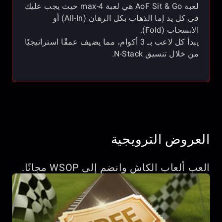
لعبة AoF Sit & Go هي لعبة 4-max حيث يجب عليك
في كل يد إما الذهاب بكل الرهان (All-In) أو
الانسحاب (Fold).
يبدأ كل لاعب بـ 3 أكوام، مما يضيف عمقًا استراتيجيًا
من خلال تنسيق N-Stack.
العروض الترويجية
العب ألعاب الكاش وانضم إلى WSOP مجانًا.