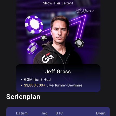
Show aller Zeiten!
Jeff Gross
GGMillion$ Host
$3,800,000+
Live-Turnier-Gewinne
Serienplan
Datum
Tag
UTC
Event