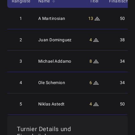
Rangliste
Name
Titel
Finaltische
#6: $1,050 Omaholic Bo
2026-01-18
Sun
19:30
1
A Martirosian
13
50
Main Event
2
Juan Dominguez
4
38
#7: $25,500 Sunday Sup
2026-01-18
Sun
20:05
Roller
3
Michael Addamo
8
34
#8: $1,050 Sunday Hea
2026-01-18
Sun
21:05
[Bounty Turbo]
4
Ole Schemion
6
34
#9: $1,500 Omaholic Boun
2026-01-18
Sun
22:05
[5-Card]
5
Niklas Astedt
4
50
#10: $1,500 Sunday Sa
6
Samuel Vousden
10
39
Turnier Details und
2026-01-18
Sun
22:30
[Hyper]