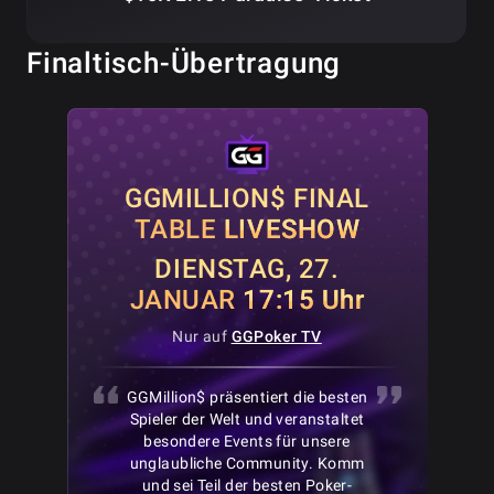
Finaltisch-Übertragung
GGMILLION$ FINAL
TABLE
LIVESHOW
DIENSTAG, 27.
JANUAR
17:15 Uhr
Nur auf
GGPoker TV
GGMillion$ präsentiert die besten
Spieler der Welt und veranstaltet
besondere Events für unsere
unglaubliche Community. Komm
und sei Teil der besten Poker-