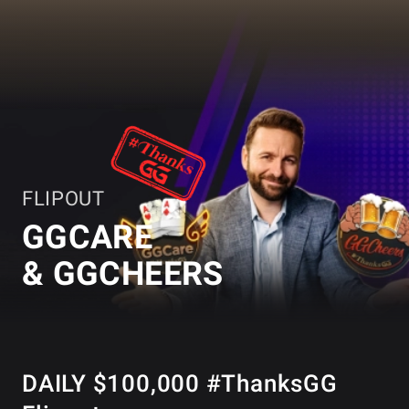
GGPOKER
FLIPOUT
GGCARE
& GGCHEERS
DAILY $100,000 #ThanksGG