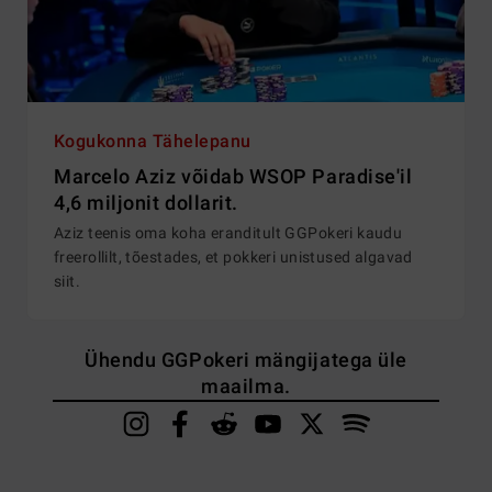
Kogukonna Tähelepanu
Marcelo Aziz võidab WSOP Paradise'il
4,6 miljonit dollarit.
Aziz teenis oma koha eranditult GGPokeri kaudu
freerollilt, tõestades, et pokkeri unistused algavad
siit.
Ühendu GGPokeri mängijatega üle
maailma.