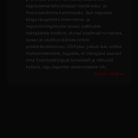
tipptasemel tehnoloogiat nende isiku- ja
finantsandmete kaitsmiseks. Sait tegutseb
kõige rangemate litsentsimis- ja
regulatiivtingimuste alusel, pakkudes
mängijatele kindlust, et nad osalevad turvalises,
ausas ja usaldusväärses online
pokkerikeskkonnas. GGPoker pakub laia valikut
maksemeetodeid, tagades, et mängijad saavad
oma finantstehinguid turvaliselt ja tõhusalt
hallata, olgu tegemist sissemaksete või
väljamaksetega. See sujuv süsteem parandab
Vaata rohkem
üldist kasutajakogemust, võimaldades
mängijatel keskenduda oma pokkeriturniiri
strateegiatele, muretsemata tehingute pärast.
Ebatõenäoliste probleemide korral on GGPokeri
pühendunud klienditoe meeskond valmis 24/7.
Nad saavad lahendada mitmesuguseid
muresid, alates boonuste päringutest kuni
tarkvara tõrkeotsingu ja mänguküsimusteni
kõigilt, kes mängivad pokkerit GGPokeri