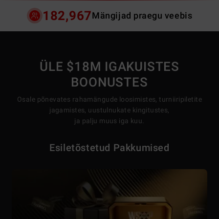
W
182,967
Mängijad praegu veebis
S
O
P
<
b
ÜLE $18M IGAKUISTES
r
BOONUSTES
/
>
Osale põnevates rahamängude loosimistes, turniiripiletite
V
jagamistes, uustulnukate kingitustes,
E
ja palju muus iga kuu.
E
B
Esiletõstetud Pakkumised
I
S