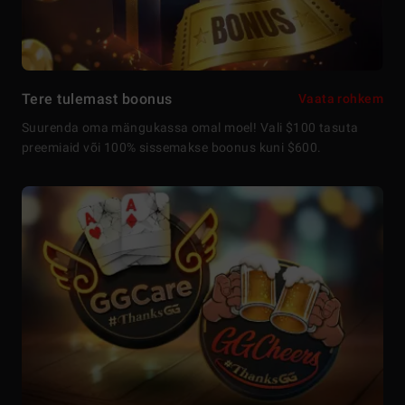
n
g
i
t
u
Tere tulemast boonus
T
Vaata rohkem
s
e
Suurenda oma mängukassa omal moel! Vali $100 tasuta
r
preemiaid või 100% sissemakse boonus kuni $600.
e
t
u
l
e
m
a
s
t
b
o
o
n