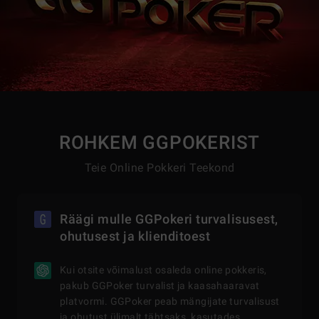
ROHKEM GGPOKERIST
Teie Online Pokkeri Teekond
Räägi mulle GGPokeri turvalisusest,
ohutusest ja klienditoest
Kui otsite võimalust osaleda online pokkeris,
pakub GGPoker turvalist ja kaasahaaravat
platvormi. GGPoker peab mängijate turvalisust
ja ohutust ülimalt tähtsaks, kasutades