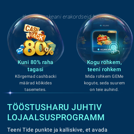
Kogege ookeani erakordseid hüvesid
Kuni 80% raha
Kogu rohkem,
tagasi
teeni rohkem
Kõrgemad cashbacki
Mida rohkem GEMe
määrad kõikides
kogute, seda suurem
tasemetes.
on teie auhind.
TÖÖSTUSHARU JUHTIV
LOJAALSUSPROGRAMM
Teeni Tide punkte ja kalliskive, et avada