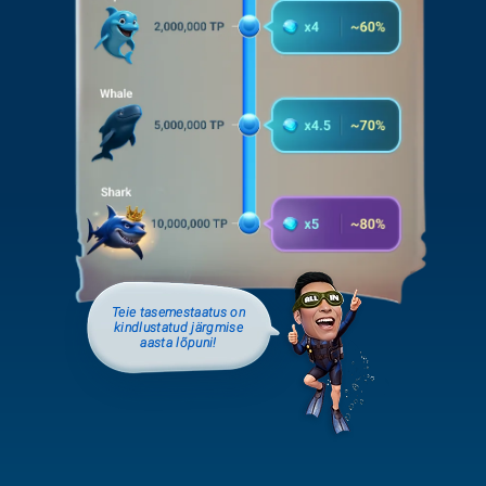
Teie tasemestaatus on
kindlustatud järgmise
aasta lõpuni!