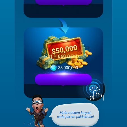
$1 = 660 GEMs
33,000,000
Mida rohkem kogud,
seda parem pakkumine!