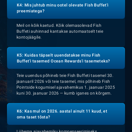
K4: Mis juhtub minu ootel olevate Fish Buffet'i
preemiatega?
Meil on kõik kaetud. Kõik olemasolevad Fish
Buffeti auhinnad kantakse automaatselt teie
kontojäägile.
K5: Kuidas täpselt uuendatakse minu Fish
Buffet'i tasemed Ocean Rewards'i tasemeteks?
Teie uuendus põhineb teie Fish Buffeti tasemel 30.
jaanuaril 2026 või teie tasemel, mis põhineb Fish
Pointside kogumisel ajavahemikus 1. jaanuar 2025
kuni 30. jaanuar 2026 — kumb iganes on kõrgem.
K6: Kas mul on 2026. aastal ainult 11 kuud, et
oma taset tõsta?
Lühema ajavahemiku kompenseerimiseks