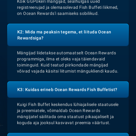
Kõik GGPokeri mängijad, sealhulgas uued
registreerujad ja olemasolevad Fish Buffeti liikmed,
on Ocean Rewards'i saamiseks sobilikud.
K2: Mida ma peaksin tegema, et liituda Ocean
Rewardsiga?
Mängijad liidetakse automaatselt Ocean Rewards
programmiga, ilma et oleks vaja täiendavaid
toiminguid. Kuid teatud piirkondade mängijad
võivad vajada käsitsi liitumist mängukliendi kaudu.
K3: Kuidas erineb Ocean Rewards Fish Buffetist?
Kuigi Fish Buffet keskendus lühiajalisele staatusele
ja preemiatele, võimaldab Ocean Rewards
mängijatel säilitada oma staatust pikaajaliselt ja
koguda aja jooksul kasvavat preemia väärtust.