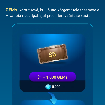
GEMs
korrutuvad, kui jõuad kõrgematele tasemetele
– vaheta need igal ajal preemiumväärtuse vastu
$1 = 1,000 GEMs
5,000