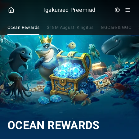
GGPOKER
Igakuised Preemiad
Ocean Rewards
$18M Augusti Kingitus
GGCare & GGChee
OCEAN REWARDS