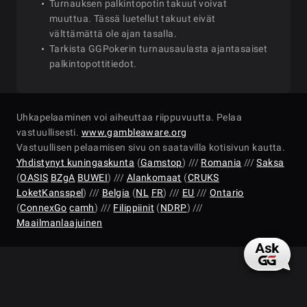
Turnauksen palkintopotin takuut voivat
muuttua. Tässä luetellut takuut eivät
Bounty Hunters Sunday Speci
välttämättä ole ajan tasalla.
Sun
14:30
Mon - Sat
01:45
Bounty Hunters Hyper Special 
$8.88
Tarkista GGPokerin turnausaulasta ajantasaiset
palkintopottitiedot.
Mon - Sat
02:10
Speed Racer Bounty $3.20 [10 
Bounty Hunters Sunday Speci
Sun
15:30
$150
Uhkapelaaminen voi aiheuttaa riippuvuutta. Pelaa
vastuullisesti.
www.gambleaware.org
Mon - Sat
02:10
Speed Racer Bounty $32 [10 B
Vastuullisen pelaamisen sivu on saatavilla kotisivun kautta.
Bounty Hunters Sunday Speci
Yhdistynyt kuningaskunta
(
Gamstop
) ///
Romania
///
Saksa
Sun
15:30
$10.80
(
OASIS
BZgA
BUWEI
) ///
Alankomaat
(
CRUKS
Speed Racer Bounty Closer $1
LoketKansspel
) ///
Belgia
(
NL
FR
) ///
EU
///
Ontario
Mon - Sat
02:10
[10 BB]
(
ConnexGo
camh
) ///
Filippiinit
(
NDRP
) ///
Bounty Hunters Sunday Big O
Maailmanlaajuinen
Sun
15:30
$1.08
Mon - Sat
02:30
Bounty Hunters $1.08
Bounty Hunters Sunday Forty S
Sun
15:35
$44
Mon - Sat
02:30
Bounty Hunters $10.80