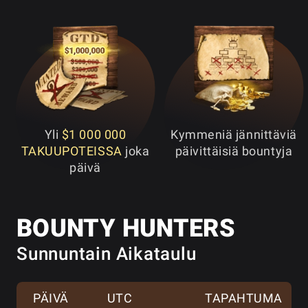
Yli
$1 000 000
Kymmeniä jännittäviä
TAKUUPOTEISSA
joka
päivittäisiä bountyja
päivä
BOUNTY HUNTERS
Sunnuntain Aikataulu
PÄIVÄ
UTC
TAPAHTUMA