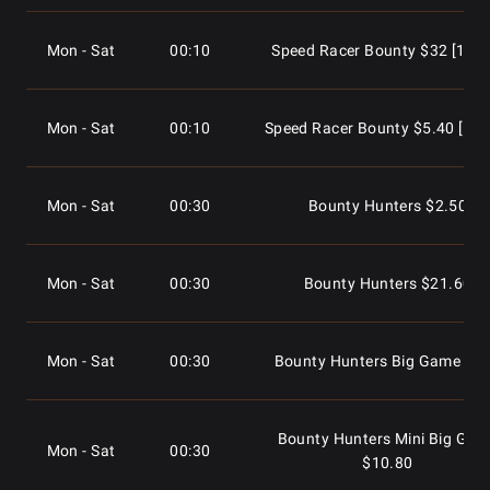
Bounty Hunters Sunday Speci
Mon - Sat
Sun
09:30
00:10
Speed Racer Bounty $32 [10 B
$108
Mon - Sat
00:10
Speed Racer Bounty $5.40 [10 
Bounty Hunters Sunday Speci
Sun
09:30
$10.80
Mon - Sat
00:30
Bounty Hunters $2.50
Bounty Hunters Sunday Big O
Sun
09:30
$1.08
Mon - Sat
00:30
Bounty Hunters $21.60
Sun
10:30
Bounty Hunters Sunday Special
Mon - Sat
00:30
Bounty Hunters Big Game $1
Bounty Hunters Sunday Speci
Sun
10:30
Bounty Hunters Mini Big Ga
$8.88
Mon - Sat
00:30
$10.80