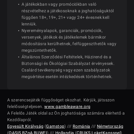
2025-12-14
Sun
13:30
Blastoff [B
A játékokban vagy promóciókban való
Bounties]
#8: $365 Sun
részvételhez a játékosoknak a joghatóságuktól
2025-12-21
Sun
18:00
Snow GIAN
függően 18+, 19+, 21+ vagy 24+ évesnek kell
lenniük.
$30 Sunda
Nyereményalapok, garanciák, promóciók,
2025-12-14
Sun
14:00
MERRYTH
versenyek, játékok és játékelemek bármikor
#9: $25 Santa
módosításra kerülhetnek, felfüggeszthetők vagy
2025-12-22
Mon
18:00
Sled Bounty T
megszüntethetők.
[Final Stage
Általános Szerződési Feltételek, Házirend és a
$88 Bounty Wi
2025-12-14
Sun
14:30
Biztonsági és Ökológiai Szabályzat érvényesek.
BLAST
Csalárd tevékenység vagy ezen szabályzatok
#10: $88 Dou
2025-12-23
Tue
18:00
megsértése esetén intézkedések történhetnek.
Eights Snow
$150 Winter 
2025-12-14
Sun
15:00
PRIX
A szerencsejáték függőséget okozhat. Kérjük, játsszon
#11: $5 Flip &
felelősségteljesen.
2025-12-24
www.gambleaware.org
Wed
18:00
Merry Flipmas
$25 Mini Win
A Felelős Játék oldal az Ön joghatósága számára elérhető a
Stage]
2025-12-14
Sun
15:00
GRAND PR
Kezdőlapról.
Egyesült Királyság
(
Gamstop
) ///
Románia
///
Németország
(
OASIS
BZgA
BUWEI
) ///
Hollandia
(
CRUKS
LoketKansspel
)