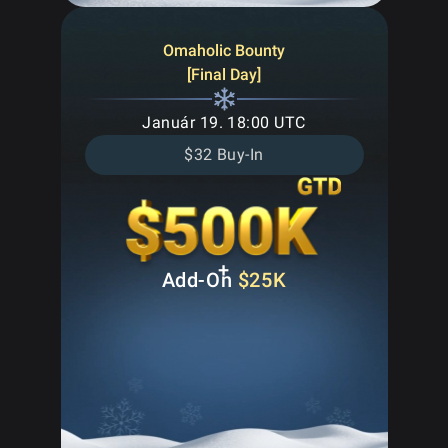
Omaholic Bounty
[Final Day]
Január 19. 18:00 UTC
$32 Buy-In
+
Add-On
$25K