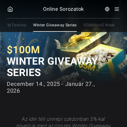
GGPOKER
Online Sorozatok
World Festival
Winter Giveaway Series
GGMillion$ Week
mi
$100M
WINTER GIVEAWAY
SERIES
December 14., 2025 - Január 27.,
2026
Az idei téli ünnepi szezonban 5%-kal
növeljük meg az összes Winter Giveaway