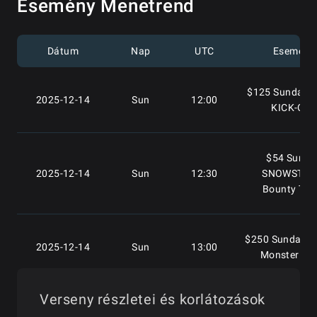
Esemény Menetrend
#4: $88 Rudo
Dátum
Nap
UTC
Esemény
2025-12-17
Wed
18:00
Ultra Deepsta
Turbo
$125 Sunday W
2025-12-14
Sun
12:00
KICK-OFF
#5: $108 Bou
2025-12-18
Thu
18:00
Holiday Hunt
$54 Sunda
2025-12-14
Sun
12:30
SNOWSTO
Bounty Tur
#6: $30 TGIF S
2025-12-19
Fri
18:00
Hyper Turb
$250 Sunday 
2025-12-14
Sun
13:00
Monster St
#7: $250 Omah
2025-12-20
Sat
18:00
Christmas Carol
Stack]
Verseny részletei és korlátozások
$108 Sunday B