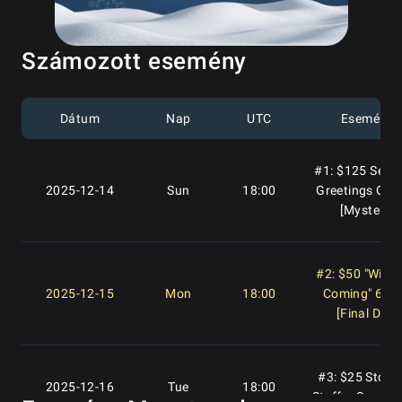
Számozott esemény
Dátum
Nap
UTC
Esemény
#1: $125 Seaso
2025-12-14
Sun
18:00
Greetings Ope
[Mystery]
#2: $50 "Winter
2025-12-15
Mon
18:00
Coming" 6-M
[Final Day]
#3: $25 Stock
2025-12-16
Tue
18:00
Stuffer Supers