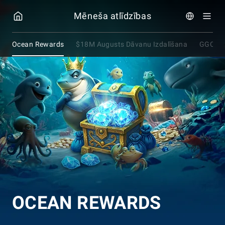
GGPOKER
Mēneša atlīdzības
Ocean Rewards
$18M Augusts Dāvanu Izdalīšana
GGCare
OCEAN REWARDS