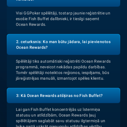
Visi GGPoker spēlētāji, tostarp jaunie reģistrētie un
esošie Fish Buffet dalībnieki, ir tiesīgi saņemt
Ocean Rewards.
2. ceturksnis: Ko man būtu jādara, lai pievienotos
Ocean Rewards?
Spēlētāji tiks automātiski reģistrēti Ocean Rewards
programmā, neveicot nekādas papildu darbības.
Tomēr spēlētāji noteiktos reģionos, iespējams, būs
jāreģistrējas manuāli, izmantojot spēles klientu.
3: Kā Ocean Rewards atšķiras no Fish Buffet?
Lai gan Fish Buffet koncentrējās uz īstermiņa
statusu un atlīdzībām, Ocean Rewards ļauj
spēlētājiem saglabāt savu statusu ilgtermiņā un
laika gaitā uzkrāt pieaugošu atlīdzības vērtību.