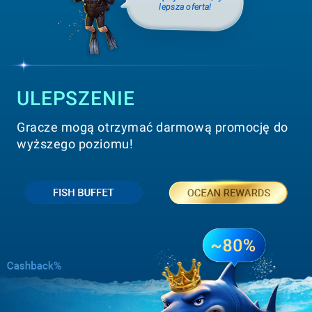
lepsza oferta!
ULEPSZENIE
Gracze mogą otrzymać darmową promocję do
wyższego poziomu!