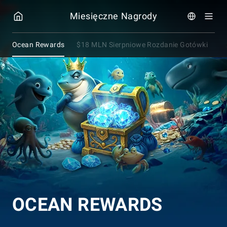
GGPOKER
Miesięczne Nagrody
Ocean Rewards
$18 MLN Sierpniowe Rozdanie Gotówki
G
OCEAN REWARDS