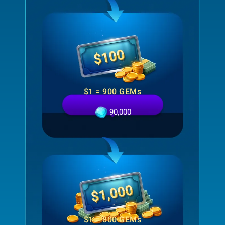
$1 = 900 GEMs
90,000
$1 = 800 GEMs