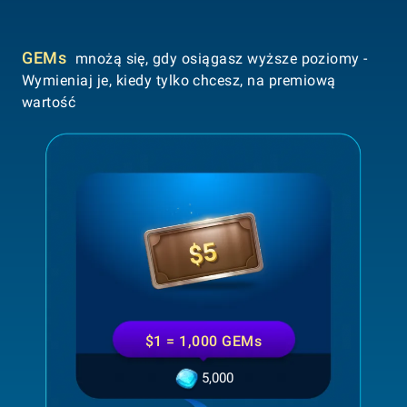
GEMs
mnożą się, gdy osiągasz wyższe poziomy -
Wymieniaj je, kiedy tylko chcesz, na premiową
wartość
$1 = 1,000 GEMs
5,000