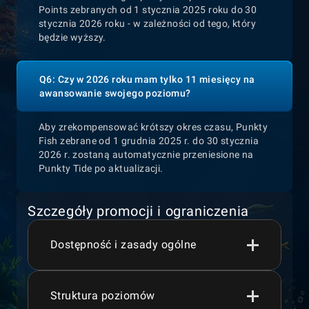
Points zebranych od 1 stycznia 2025 roku do 30
stycznia 2026 roku - w zależności od tego, który
będzie wyższy.
Q6: Czy w 2026 roku mam tylko 11 miesięcy na
awansowanie swojego poziomu?
Aby zrekompensować krótszy okres czasu, Punkty
Fish zebrane od 1 grudnia 2025 r. do 30 stycznia
2026 r. zostaną automatycznie przeniesione na
Punkty Tide po aktualizacji.
Szczegóły promocji i ograniczenia
Dostępność i zasady ogólne
Struktura poziomów
Gracze muszą spełniać wymóg