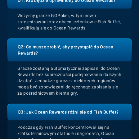
Q1: Kto będzie uprawniony do Ocean Rewards?
Wszyscy gracze GGPoker, w tym nowo
zarejestrowani oraz obecni członkowie Fish Buffet,
kwalifikują się do Ocean Rewards.
Q2: Co muszę zrobić, aby przystąpić do Ocean
Rewards?
Gracze zostaną automatycznie zapisani do Ocean
Rewards bez konieczności podejmowania dalszych
działań. Jednakże gracze z niektórych regionów
mogą być zobowiązani do ręcznego zapisania się
za pośrednictwem klienta gry.
Q3: Jak Ocean Rewards różni się od Fish Buffet?
Podczas gdy Fish Buffet koncentrował się na
krótkoterminowym statusie i nagrodach, Ocean