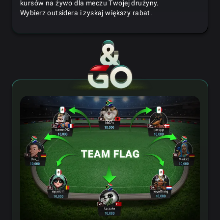
kursów na żywo dla meczu Twojej drużyny.
Wybierz outsidera i zyskaj większy rabat.