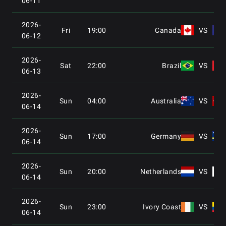
06-11
2026-
Fri
19:00
Canada
06-12
2026-
Sat
22:00
Brazil
06-13
2026-
Sun
04:00
Australia
06-14
2026-
Sun
17:00
Germany
06-14
2026-
Sun
20:00
Netherlands
06-14
2026-
Sun
23:00
Ivory Coast
06-14