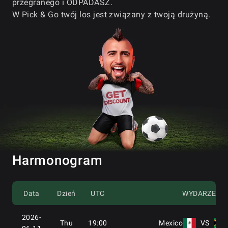
przegranego i ODPADASZ.
W Pick & Go twój los jest związany z twoją drużyną.
Harmonogram
Data
Dzień
UTC
WYDARZENIE
2026-
Thu
19:00
Mexico