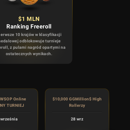
$1 MLN
Ranking Freeroll
ierwsze 10 krajów w klasyfikacji
edalowej odblokowuje turnieje
eroll, z pulami nagród opartymi na
ostatecznych wynikach.
 WSOP Online
$10,000 GGMillion$ High
NY TURNIEJ
Rollerzy
 września
28 wrz