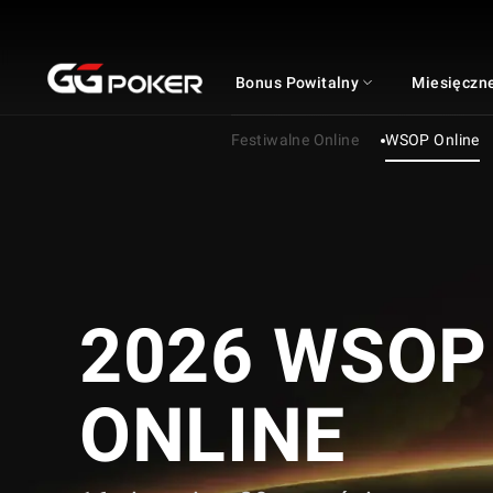
GGPOKER
Bonus Powitalny
Miesięczn
Festiwalne Online
WSOP Online
2026 WSOP
ONLINE