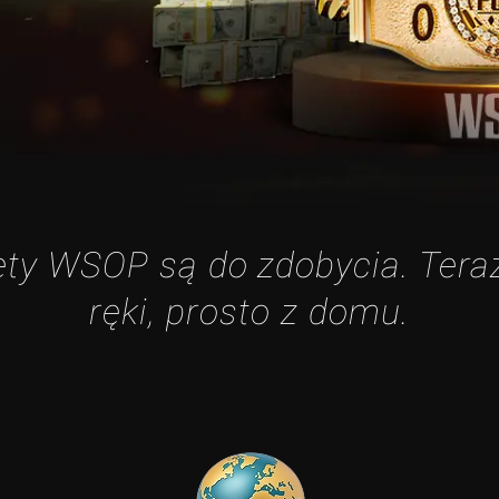
ety WSOP są do zdobycia. Tera
ręki, prosto z domu.