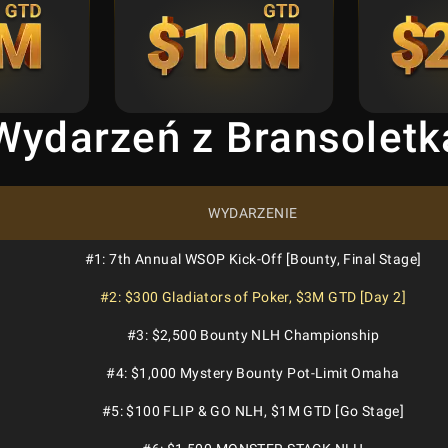
ydarzeń z Bransoletk
WYDARZENIE
#1: 7th Annual WSOP Kick-Off [Bounty, Final Stage]
#2: $300 Gladiators of Poker, $3M GTD [Day 2]
#3: $2,500 Bounty NLH Championship
#4: $1,000 Mystery Bounty Pot-Limit Omaha
#5: $100 FLIP & GO NLH, $1M GTD [Go Stage]