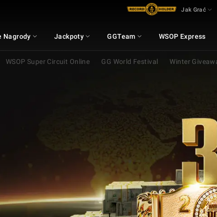
Jak Grać
e Nagrody
Jackpoty
GGTeam
WSOP Express
WSOP Super Circuit Online
GG World Festival
Winter Giveawa