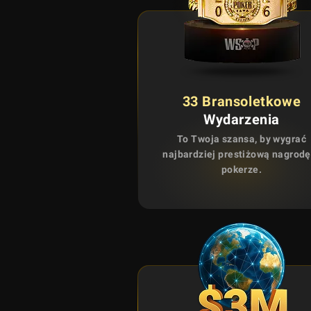
33 Bransoletkowe
Wydarzenia
To Twoja szansa, by wygrać
najbardziej prestiżową nagrodę
pokerze.