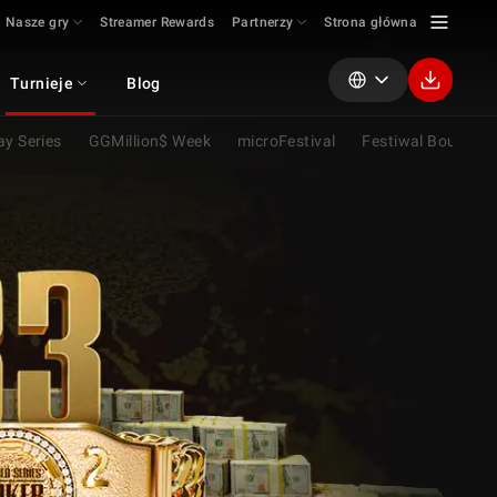
Nasze gry
Streamer Rewards
Partnerzy
Strona główna
Turnieje
Blog
y Series
GGMillion$ Week
microFestival
Festiwal Bounty H