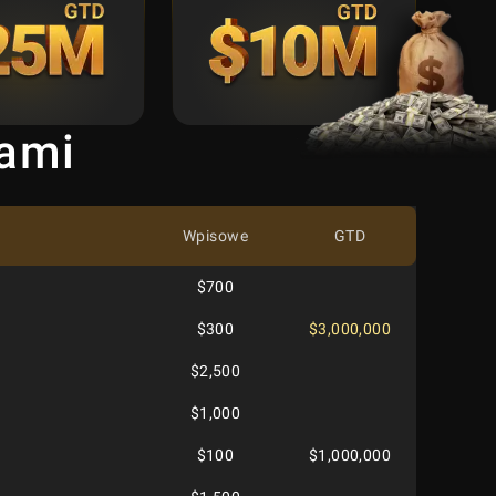
ami
Wpisowe
GTD
$700
$300
$3,000,000
$2,500
$1,000
$100
$1,000,000