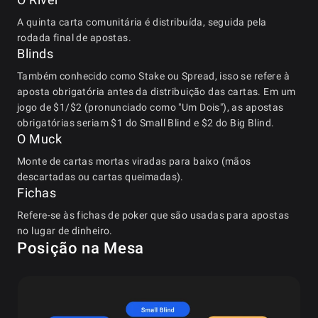
A quinta carta comunitária é distribuída, seguida pela
rodada final de apostas.
Blinds
Também conhecido como Stake ou Spread, isso se refere à
aposta obrigatória antes da distribuição das cartas. Em um
jogo de $1/$2 (pronunciado como "Um Dois"), as apostas
obrigatórias seriam $1 do Small Blind e $2 do Big Blind.
O Muck
Monte de cartas mortas viradas para baixo (mãos
descartadas ou cartas queimadas).
Fichas
Refere-se às fichas de poker que são usadas para apostas
no lugar de dinheiro.
Posição na Mesa