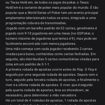
ou Texas Hold em, de todos os jogos de poker, o Texas
Hold’em é a variante de poker mais popular do mundo. É tão
popular que a World Series of Poker tem um evento principal
amplamente televisionado todos os anos, integrado a uma
programação robusta de transmissões.
Jogado com um baralho padrão de 52 cartas, geralmente é
jogado com 9-10 jogadores em uma mesa (na GGPoker, o
número máximo de jogadores que temos é 9), mas pode ser
facilmente encontrado com menos jogadores.
Uma mão começa com cada jogador recebendo 2 cartas
viradas para baixo, conhecidas como cartas fechadas. Em
seguida, são distribuídas 5 cartas comunitárias viradas para
cima em um padrão de 3-1-1.
A primeira rodada de apostas ocorre antes do flop. O flop é
seguido por uma segunda rodada de apostas. Depois vem o
turn, seguido pela terceira rodada de apostas, e finalmente o
river e a última rodada de apostas. O river, que é seguido
pela quarta rodada de apostas, leva ao showdown, se
necessário, para determinar a mão vencedora.
Há um total de 4 rodadas de apostas, 1 rodada de apostas