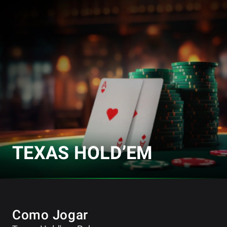
GGPOKER
TEXAS HOLD’EM
Como Jogar