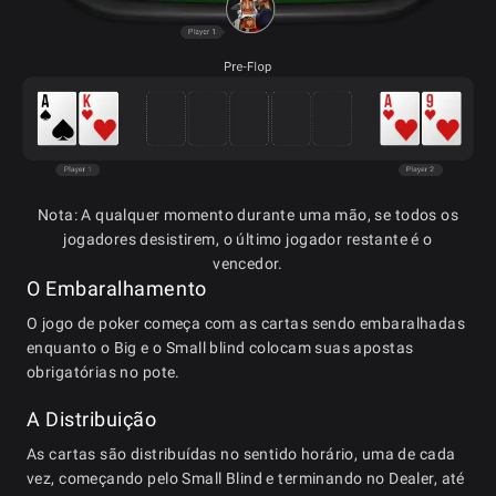
Nota: A qualquer momento durante uma mão, se todos os
jogadores desistirem, o último jogador restante é o
vencedor.
O Embaralhamento
O jogo de poker começa com as cartas sendo embaralhadas
enquanto o Big e o Small blind colocam suas apostas
obrigatórias no pote.
A Distribuição
As cartas são distribuídas no sentido horário, uma de cada
vez, começando pelo Small Blind e terminando no Dealer, até