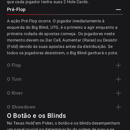
que cada jogador tenha suas 2 Hole Cards.
Pré-Flop
A ação Pré-Flop ocorre. O jogador imediatamente à
esquerda do Big Blind, UTG, é o primeiro a agir enquanto a
primeira rodada de apostas começa. Os jogadores neste
momento devem ou Dar Call, Aumentar (Raise) ou Desistir
(Fold) devido às suas apostas antes da distribuição. Se
todos os jogadores desistirem, o Big Blind ganhará o pote.
O Flop
A carta do topo do baralho é colocada virada para baixo no
O Turn
Muck. As próximas 3 cartas são distribuídas viradas para
cima e colocadas no centro da mesa como parte das Cartas
Novamente, a carta do topo do baralho é queimada e
O River
Comunitárias.
colocada virada para baixo no Muck. A próxima carta do
Outra rodada de apostas ocorre começando com o jogador
topo do baralho é então virada para cima e adicionada às
A última carta queimada do baralho é colocada no Muck,
O Showdown
mais próximo à esquerda do Dealer que não tenha desistido
Cartas Comunitárias.
seguida pela carta do topo do baralho sendo virada para
O Botão e os Blinds
de suas cartas fechadas.
Outra rodada de apostas ocorre, começando com o jogador
cima.
Uma vez que todas as rodadas de apostas são concluídas,
mais próximo à esquerda do Dealer que não tenha desistido
No Texas Hold’em Poker, o botão e os blinds desempenham
Esta é a 5ª e última Carta Comunitária. Uma rodada final de
todos os jogadores ainda na mão revelam suas Cartas
de suas cartas fechadas.
um papel crucial na determinação da ordem de jogo e na
apostas ocorre, começando com o jogador mais próximo à