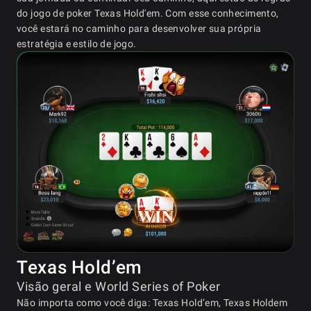
do jogo de poker Texas Hold'em. Com esse conhecimento,
você estará no caminho para desenvolver sua própria
estratégia e estilo de jogo.
Texas Hold’em
Visão geral e World Series of Poker
Não importa como você diga: Texas Hold’em, Texas Holdem