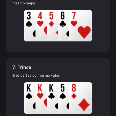
mesmo naipe.
7. Trinca
Três cartas do mesmo valor.