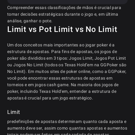
Compreender essas classificações de mãos é crucial para
tomar decisões estratégicas durante o jogo e, em última
análise, ganhar o pote.
Limit vs Pot Limit vs No Limit
Um dos conceitos mais importantes ao jogar poker é a
estrutura de apostas. Para fins de apostas, os jogos de
poker são divididos em 3 tipos: Jogos Limit, Jogos Pot Limit
ou Jogos No Limit (todos os Texas Hold’em na GGPoker são
No Limit). Em muitos sites de poker online, como a GGPoker,
você pode encontrar essas estruturas de apostas em
torneios e em jogos cash game. Na maioria dos jogos de
poker, incluindo Texas Hold'em, entender a estrutura de
apostas é crucial para um jogo estratégico.
Limit
predefinições de apostas determinam quanto cada aposta e
aumento deve ser, assim como quantas apostas e aumentos
totais podem ser feitos em cada rodada de apostas.