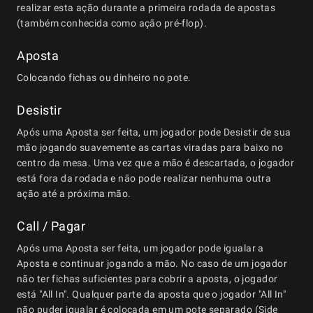
realizar esta ação durante a primeira rodada de apostas
(também conhecida como ação pré-flop).
Aposta
Colocando fichas ou dinheiro no pote.
Desistir
Após uma Aposta ser feita, um jogador pode Desistir de sua
mão jogando suavemente as cartas viradas para baixo no
centro da mesa. Uma vez que a mão é descartada, o jogador
está fora da rodada e não pode realizar nenhuma outra
ação até a próxima mão.
Call / Pagar
Após uma Aposta ser feita, um jogador pode igualar a
Aposta e continuar jogando a mão. No caso de um jogador
não ter fichas suficientes para cobrir a aposta, o jogador
está "All In". Qualquer parte da aposta que o jogador "All In"
não puder igualar é colocada em um pote separado (Side