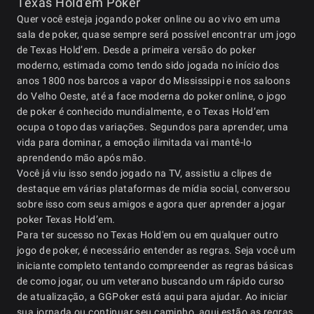
Texas Hold'em Poker
Quer você esteja jogando poker online ou ao vivo em uma
sala de poker, quase sempre será possível encontrar um jogo
de Texas Hold’em. Desde a primeira versão do poker
moderno, estimada como tendo sido jogada no início dos
anos 1800 nos barcos a vapor do Mississippi e nos saloons
do Velho Oeste, até a face moderna do poker online, o jogo
de poker é conhecido mundialmente, e o Texas Hold’em
ocupa o topo das variações. Segundos para aprender, uma
vida para dominar, a emoção ilimitada vai mantê-lo
aprendendo mão após mão.
Você já viu isso sendo jogado na TV, assistiu a clipes de
destaque em várias plataformas de mídia social, conversou
sobre isso com seus amigos e agora quer aprender a jogar
poker Texas Hold’em.
Para ter sucesso no Texas Hold'em ou em qualquer outro
jogo de poker, é necessário entender as regras. Seja você um
iniciante completo tentando compreender as regras básicas
de como jogar, ou um veterano buscando um rápido curso
de atualização, a GGPoker está aqui para ajudar. Ao iniciar
sua jornada ou continuar seu caminho, aqui estão as regras