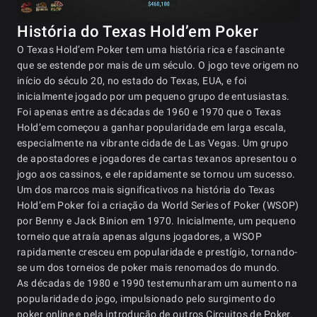
História do Texas Hold’em Poker
O Texas Hold’em Poker tem uma história rica e fascinante
que se estende por mais de um século. O jogo teve origem no
início do século 20, no estado do Texas, EUA, e foi
inicialmente jogado por um pequeno grupo de entusiastas.
Foi apenas entre as décadas de 1960 e 1970 que o Texas
Hold’em começou a ganhar popularidade em larga escala,
especialmente na vibrante cidade de Las Vegas. Um grupo
de apostadores e jogadores de cartas texanos apresentou o
jogo aos cassinos, e ele rapidamente se tornou um sucesso.
Um dos marcos mais significativos na história do Texas
Hold’em Poker foi a criação da World Series of Poker (WSOP)
por Benny e Jack Binion em 1970. Inicialmente, um pequeno
torneio que atraía apenas alguns jogadores, a WSOP
rapidamente cresceu em popularidade e prestígio, tornando-
se um dos torneios de poker mais renomados do mundo.
As décadas de 1980 e 1990 testemunharam um aumento na
popularidade do jogo, impulsionado pelo surgimento do
poker online e pela introdução de outros Circuitos de Poker.