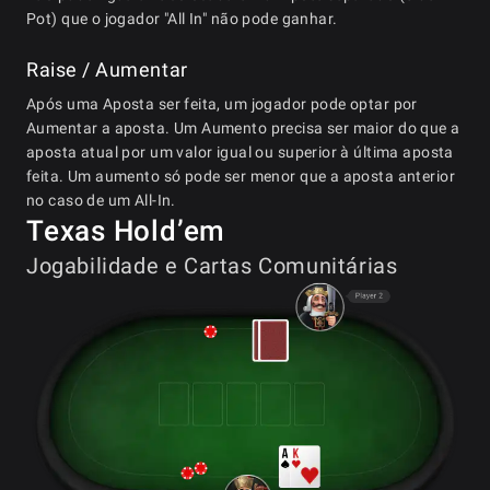
Pot) que o jogador "All In" não pode ganhar.
Raise / Aumentar
Após uma Aposta ser feita, um jogador pode optar por
Aumentar a aposta. Um Aumento precisa ser maior do que a
aposta atual por um valor igual ou superior à última aposta
feita. Um aumento só pode ser menor que a aposta anterior
no caso de um All-In.
Texas Hold’em
Jogabilidade e Cartas Comunitárias