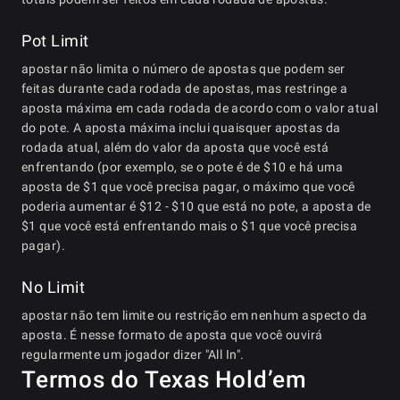
Pot Limit
apostar não limita o número de apostas que podem ser
feitas durante cada rodada de apostas, mas restringe a
aposta máxima em cada rodada de acordo com o valor atual
do pote. A aposta máxima inclui quaisquer apostas da
rodada atual, além do valor da aposta que você está
enfrentando (por exemplo, se o pote é de $10 e há uma
aposta de $1 que você precisa pagar, o máximo que você
poderia aumentar é $12 - $10 que está no pote, a aposta de
$1 que você está enfrentando mais o $1 que você precisa
pagar).
No Limit
apostar não tem limite ou restrição em nenhum aspecto da
aposta. É nesse formato de aposta que você ouvirá
regularmente um jogador dizer "All In".
Termos do Texas Hold’em