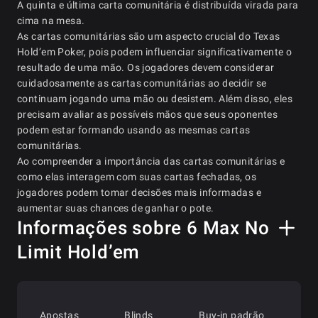
A quinta e última carta comunitária é distribuída virada para
cima na mesa.
As cartas comunitárias são um aspecto crucial do Texas
Hold’em Poker, pois podem influenciar significativamente o
resultado de uma mão. Os jogadores devem considerar
cuidadosamente as cartas comunitárias ao decidir se
continuam jogando uma mão ou desistem. Além disso, eles
precisam avaliar as possíveis mãos que seus oponentes
podem estar formando usando as mesmas cartas
comunitárias.
Ao compreender a importância das cartas comunitárias e
como elas interagem com suas cartas fechadas, os
jogadores podem tomar decisões mais informadas e
aumentar suas chances de ganhar o pote.
Informações sobre 6 Max No
Limit Hold’em
Apostas
Blinds
Buy-in padrão
R