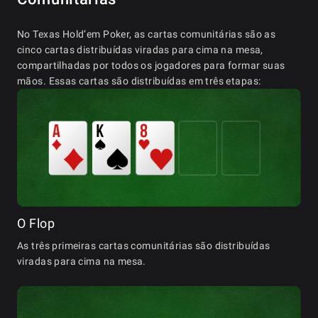
No Texas Hold’em Poker, as cartas comunitárias são as
cinco cartas distribuídas viradas para cima na mesa,
compartilhadas por todos os jogadores para formar suas
mãos. Essas cartas são distribuídas em três etapas:
O Flop
As três primeiras cartas comunitárias são distribuídas
viradas para cima na mesa.