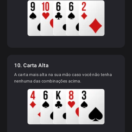
10. Carta Alta
A carta mais alta na sua mão caso você não tenha
nenhuma das combinações acima.