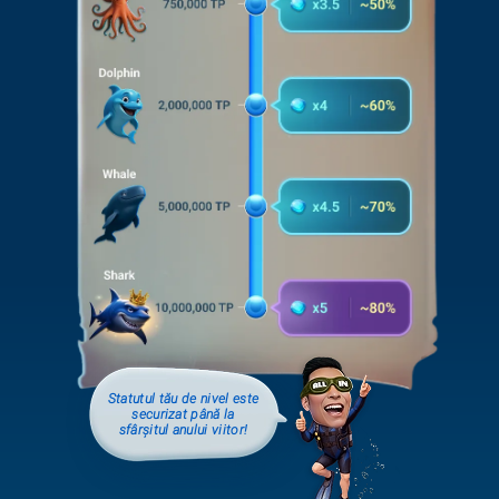
Statutul tău de nivel este
securizat până la
sfârșitul anului viitor!