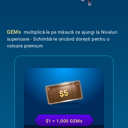
GEMs
multiplică-le pe măsură ce ajungi la Niveluri
superioare - Schimbă-le oricând dorești pentru o
valoare premium
$1 = 1,000 GEMs