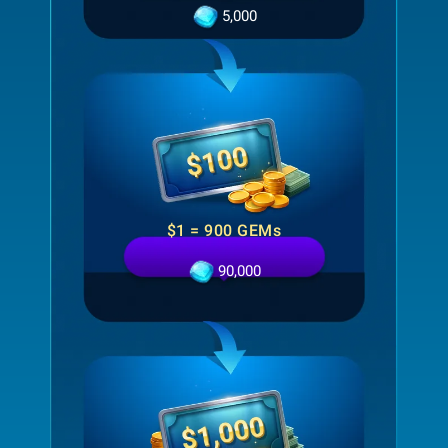
5,000
$1 = 900 GEMs
90,000