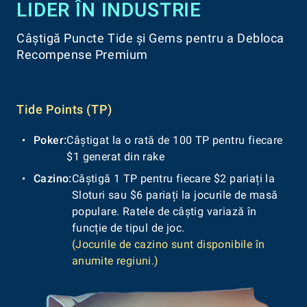
LIDER ÎN INDUSTRIE
Câștigă Puncte Tide și Gems pentru a Debloca
Recompense Premium
Tide Points (TP)
Poker:
Câștigat la o rată de 100 TP pentru fiecare
$1 generat din rake
Cazino:
Câștigă 1 TP pentru fiecare $2 pariați la
Sloturi sau $6 pariați la jocurile de masă
populare. Ratele de câștig variază în
funcție de tipul de joc.
(Jocurile de cazino sunt disponibile în
anumite regiuni.)