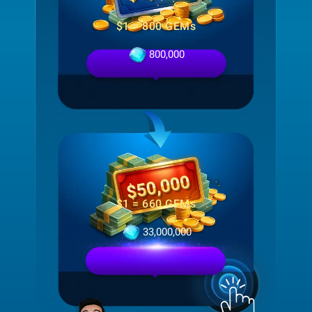
$1 = 800 GEMs
800,000
$1 = 660 GEMs
33,000,000