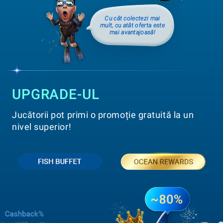
Cu cât colectezi mai
mult, cu atât oferta este
mai avantajoasă!
UPGRADE-UL
Jucătorii pot primi o promoție gratuită la un
nivel superior!