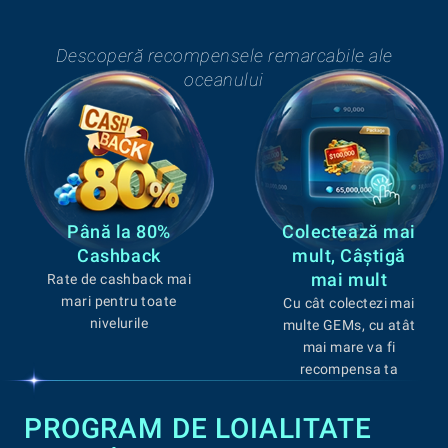
Descoperă recompensele remarcabile ale
oceanului
Până la 80%
Colectează mai
Cashback
mult, Câștigă
mai mult
Rate de cashback mai
mari pentru toate
Cu cât colectezi mai
nivelurile
multe GEMs, cu atât
mai mare va fi
recompensa ta
PROGRAM DE LOIALITATE