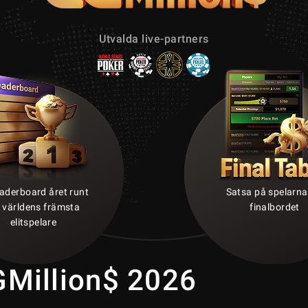
Utvalda live-partners
eaderboard året runt
Satsa på spelarna
r världens främsta
finalbordet
elitspelare
GMillion$ 2026