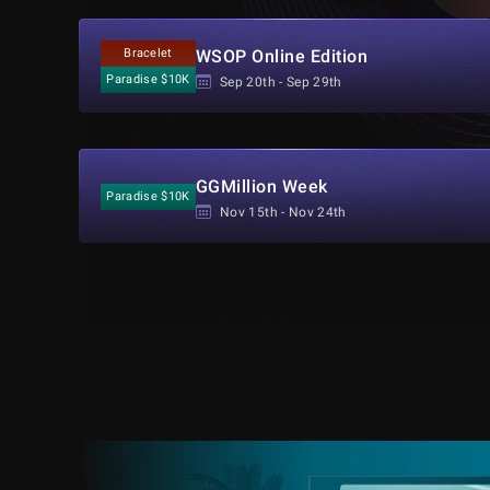
Bracelet
WSOP Online Edition
Paradise $10K
Sep 20th - Sep 29th
GGMillion Week
Paradise $10K
Nov 15th - Nov 24th