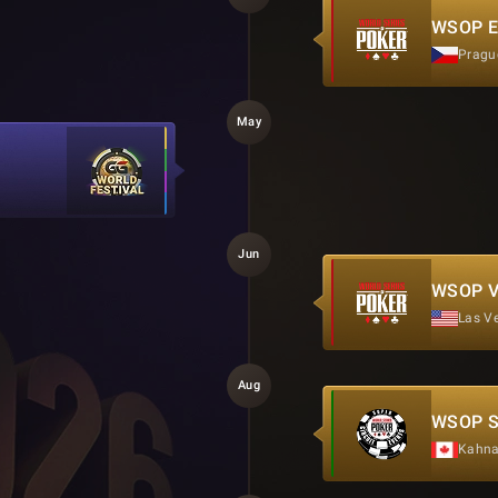
WSOP E
Prague
May
Jun
WSOP V
Las Ve
Aug
WSOP Su
Kahna