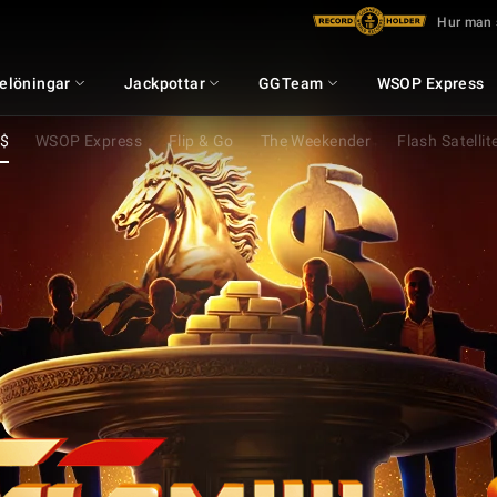
Hur man 
elöningar
Jackpottar
GGTeam
WSOP Express
n$
WSOP Express
Flip & Go
The Weekender
Flash Satellit