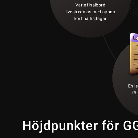
Varje finalbord
livestreamas med öppna
kort på tisdagar
En l
fö
Höjdpunkter för G