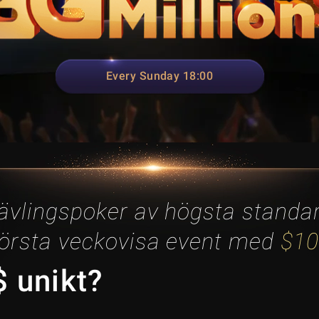
Every Sunday 18:00
ävlingspoker av högsta standa
törsta veckovisa event med
$10
 unikt?