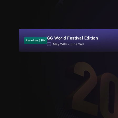
GG World Festival Edition
Paradise $10K
May 24th - June 2nd