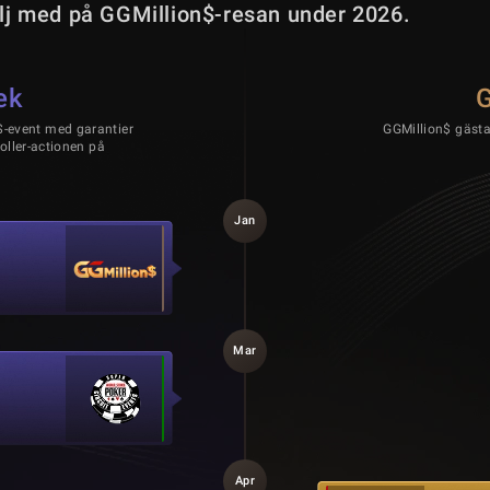
ölj med på GGMillion$-resan under 2026.
ek
G
$-event med garantier
GGMillion$ gästa
oller-actionen på
Jan
Mar
Apr