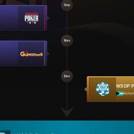
Sep
Nov
Dec
WSOP P
Baha