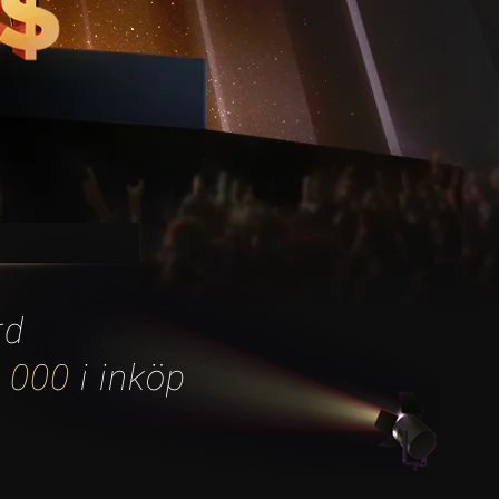
rd
 000
i inköp