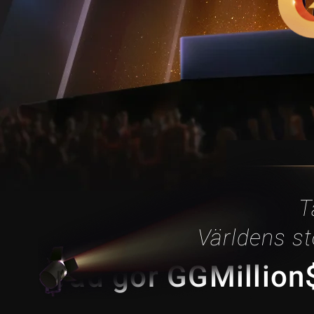
T
Världens s
Vad gör GGMillion$