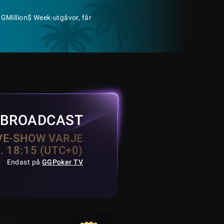
GGMillion$ Week-utgåvor, får
BROADCAST
VE-SHOW VARJE
. 18:15 (UTC+0)
Endast på
GGPoker TV