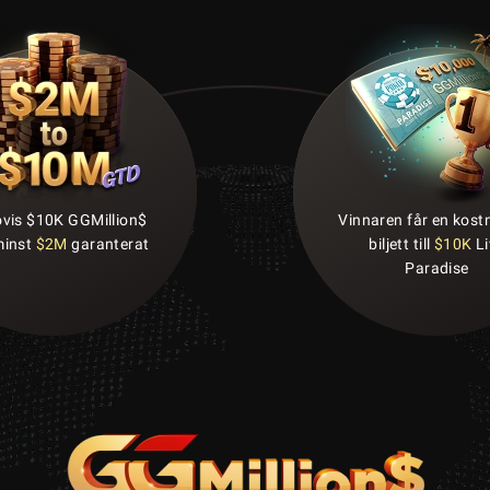
vis $10K GGMillion$
Vinnaren får en kost
minst
$2M
garanterat
biljett till
$10K
Li
Paradise