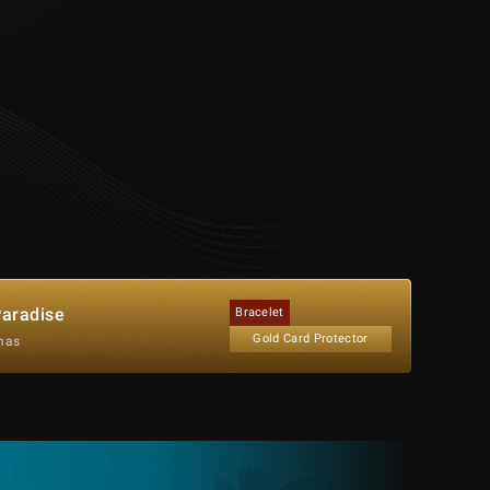
aradise
Bracelet
Gold Card Protector
mas