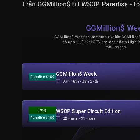
Från GGMillion$ till WSOP Paradise - f
GGMillion$ We
GGMillion$ Week presenterar utvalda GGMillion
på upp till $10M GTD och den bästa High R
marknaden.
GGMillion$ Week
Paradise $10K
Jan 18th - Jan 27th
Ring
WSOP Super Circuit Edition
Paradise $10K
22 mars - 31 mars