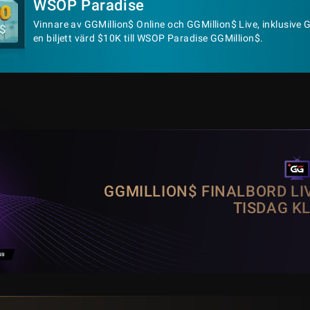
WSOP Paradise
Vinnare av GGMillion$ Online och GGMillion$ Live, inklusive 
en biljett värd $10K till WSOP Paradise GGMillion$.
GGMILLION$ FINALBORD LI
TISDAG KL