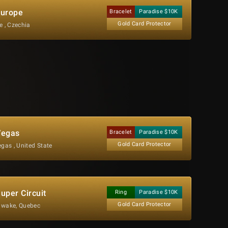
urope
Bracelet
Paradise $10K
Gold Card Protector
 , Czechia
egas
Bracelet
Paradise $10K
Gold Card Protector
gas , United State
per Circuit
Ring
Paradise $10K
Gold Card Protector
wake, Quebec