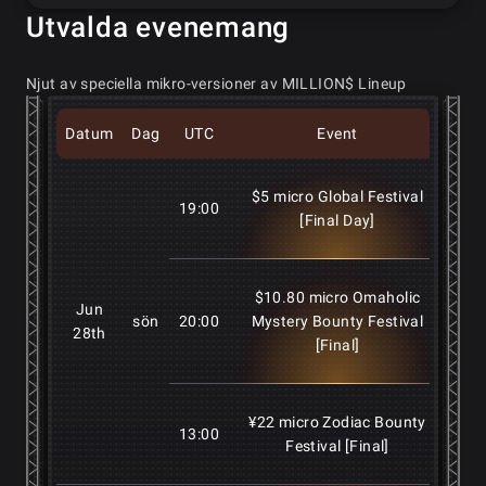
Utvalda evenemang
Njut av speciella mikro-versioner av MILLION$ Lineup
Datum
Dag
UTC
Event
Ink
$5 micro Global Festival
19:00
$
[Final Day]
$10.80 micro Omaholic
Jun
sön
20:00
Mystery Bounty Festival
$10
28th
[Final]
¥22 micro Zodiac Bounty
13:00
¥2
Festival [Final]