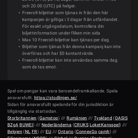
06-21
och 20.00 (UTC) på helger.
Freeroll-biljetter som tjänas in från den här
kampanjen är giltiga i 3 dagar från utfärdandet.
2026-
05-KO: $5.50 Sunday Bounty Hun
För exakt utgångsdatum, kontrollera din
sön
16:30
06-21
Event
biljettinformation under fliken min sida
Max 10 Freeroll-biljetter kan tjänas per dag.
Biljetter som tjänas från denna kampanj kan inte
2026-
05-PLO: $5.50 Sunday Omaholi
överföras och har $0 kontantvärde.
sön
16:30
06-21
Main Event
Freeroll-biljetter kan inte användas samma dag
som de tas emot.
2026-
sön
18:00
06-NLH: $15 Sunday Hundred
06-21
Spel om pengar kan vara beroendeframkallande. Spela
ansvarsfullt.
https://stodlinjen.se/
Sidan för ansvarsfullt spelande för din jurisdiktion är
2026-
tillgänglig via startsidan.
sön
18:00
06-KO: $15 Sunday Bounty Hunt
06-21
Storbritannien
(
Gamstop
) ///
Rumänien
///
Tyskland
(
OASIS
BZgA
BUWEI
) ///
Nederländerna
(
CRUKS
LoketKansspel
) ///
Belgien
(
NL
FR
) ///
EU
///
Ontario
(
ConnexGo
camh
) ///