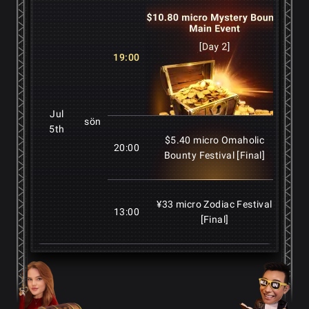
19:00
$10
Jul
sön
5th
$5.40 micro Omaholic
20:00
$5.
Bounty Festival [Final]
¥33 micro Zodiac Festival
13:00
¥3
[Final]