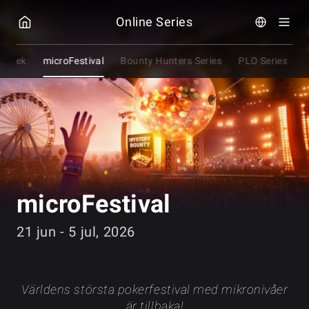
GGPOKER
Online Series
$ Week
microFestival
Bounty Hunters Series
PLO Series
F
microFestival
21 jun - 5 jul, 2026
Världens största pokerfestival med mikronivåer
är tillbaka!