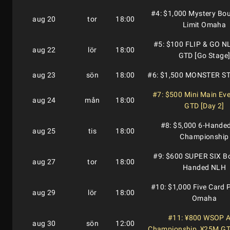
#4: $1,000 Mystery Bou
aug 20
tor
18:00
Limit Omaha
#5: $100 FLIP & GO N
aug 22
lör
18:00
GTD [Go Stage
aug 23
sön
18:00
#6: $1,500 MONSTER S
#7: $500 Mini Main Ev
aug 24
mån
18:00
GTD [Day 2]
#8: $5,000 6-Hande
aug 25
tis
18:00
Championship
#9: $600 SUPER SIX Bo
aug 27
tor
18:00
Handed NLH
#10: $1,000 Five Card 
aug 29
lör
18:00
Omaha
#11: ¥800 WSOP A
aug 30
sön
12:00
Championship, ¥25M GT