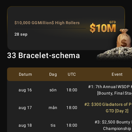
$10,000 GGMillion$ High Rollers
28 sep
33 Bracelet-schema
Datum
Dag
UTC
Event
#1: 7th Annual WSOP K
aug 16
sön
18:00
[Bounty, Final Sta
#2: $300 Gladiators of 
aug 17
mån
18:00
GTD [Day 2]
#3: $2,500 Bounty
aug 18
tis
18:00
Championship