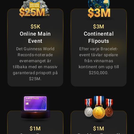
$5K
$3M
Online Main
Continental
Event
Flipouts
Det Guinness World
Efter varje Bracelet-
Records-noterade
event tävlar spelare
evenemanget är
från vinnarnas
tillbaka med en massiv
kontinent om upp till
garanterad prispott på
$250,000.
$25M.
$1M
$1M