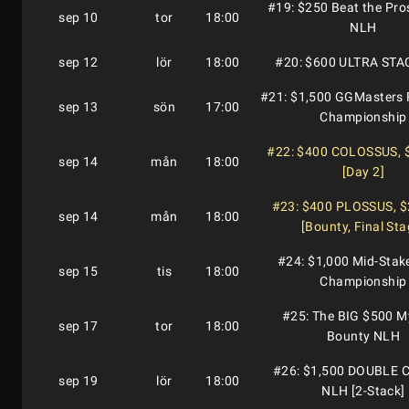
#19: $250 Beat the Pro
sep 10
tor
18:00
NLH
sep 12
lör
18:00
#20: $600 ULTRA ST
#21: $1,500 GGMasters 
sep 13
sön
17:00
Championship
#22: $400 COLOSSUS,
sep 14
mån
18:00
[Day 2]
#23: $400 PLOSSUS, 
sep 14
mån
18:00
[Bounty, Final Sta
#24: $1,000 Mid-Sta
sep 15
tis
18:00
Championship
#25: The BIG $500 M
sep 17
tor
18:00
Bounty NLH
#26: $1,500 DOUBLE
sep 19
lör
18:00
NLH [2-Stack]