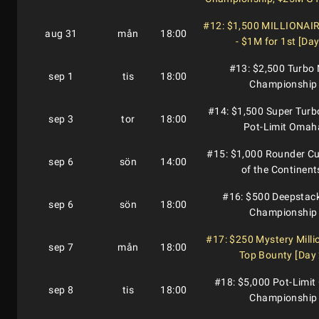
#12: $1,500 MILLIONA
aug 31
mån
18:00
- $1M for 1st [Day
#13: $2,500 Turbo
sep 1
tis
18:00
Championship
#14: $1,500 Super Turb
sep 3
tor
18:00
Pot-Limit Omah
#15: $1,000 Rounder Cu
sep 6
sön
14:00
of the Continent
#16: $500 Deepstac
sep 6
sön
18:00
Championship
#17: $250 Mystery Milli
sep 7
mån
18:00
Top Bounty [Day 
#18: $5,000 Pot-Limi
sep 8
tis
18:00
Championship