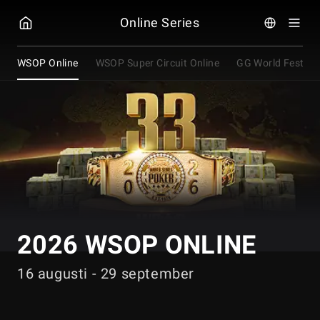
GGPOKER
Online Series
WSOP Online
WSOP Super Circuit Online
GG World Festiva
2026 WSOP ONLINE
16 augusti - 29 september