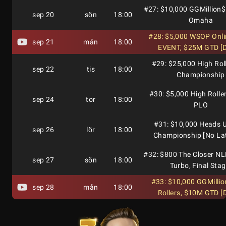
#27: $10,000 GGMillion$
sep 20
sön
18:00
Omaha
#28: $5,000 WSOP Onl
sep 21
mån
18:00
EVENT, $25M GTD [D
#29: $25,000 High Rol
sep 22
tis
18:00
Championship
#30: $5,000 High Rolle
sep 24
tor
18:00
PLO
#31: $10,000 Heads 
sep 26
lör
18:00
Championship [No La
#32: $800 The Closer NL
sep 27
sön
18:00
Turbo, Final Stag
#33: $10,000 GGMillio
sep 28
mån
18:00
Rollers, $10M GTD [