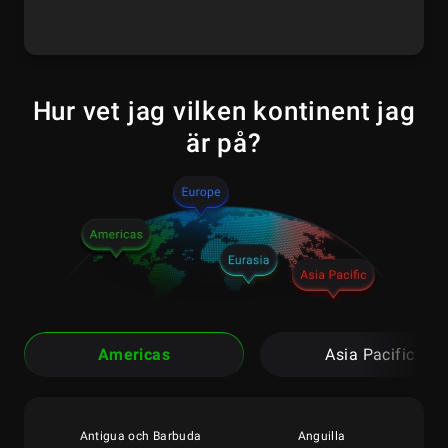
Hur vet jag vilken kontinent jag
är på?
Americas
Asia Pacific
Antigua och Barbuda
Anguilla
Am