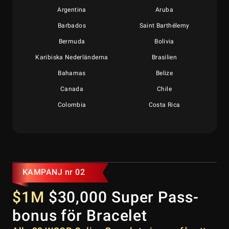
Argentina
Aruba
Barbados
Saint Barthélemy
Bermuda
Bolivia
Karibiska Nederländerna
Brasilien
Bahamas
Belize
Canada
Chile
Colombia
Costa Rica
Cuba
Dominica
Dominikanska republiken
Ecuador
Falklandsöarna
Grenada
Franska Guyana
Grönland
KAMPANJ nr 02
Guadeloupe
Guatemala
$1M
$30,000 Super Pass-
Guyana
Honduras
bonus för Bracelet
Haiti
Jamaica