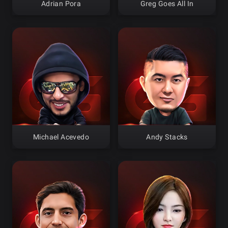
Adrian Pora
Greg Goes All In
Michael Acevedo
Andy Stacks