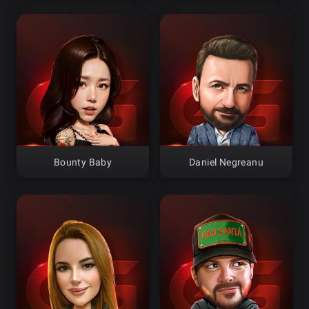
Bounty Baby
Daniel Negreanu