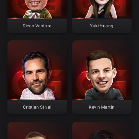
Diego Ventura
Yuki Huang
Cristian Stival
Kevin Martin