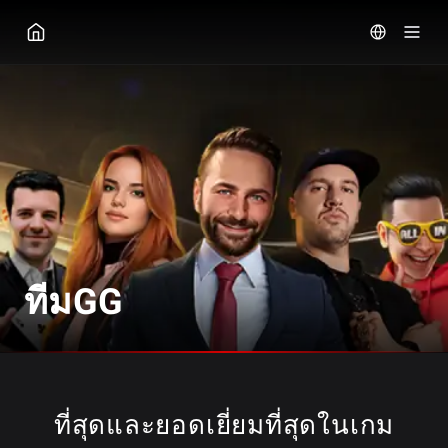
จีจีโป๊กเกอร์
ทีมGG
ที่สุดและยอดเยี่ยมที่สุดในเกม