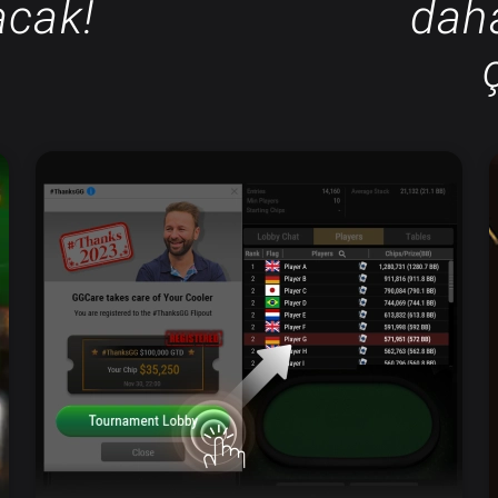
acak!
dah