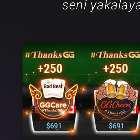
seni yakalay