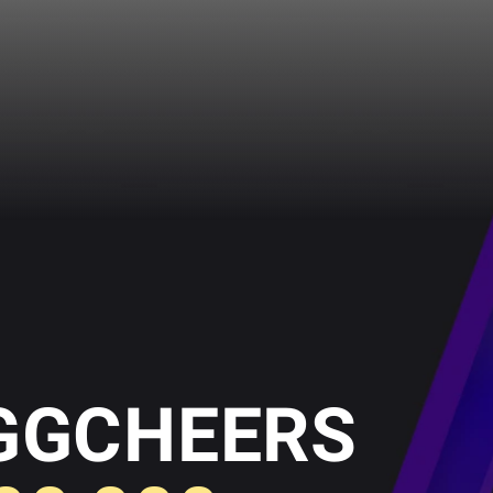
GGCHEERS