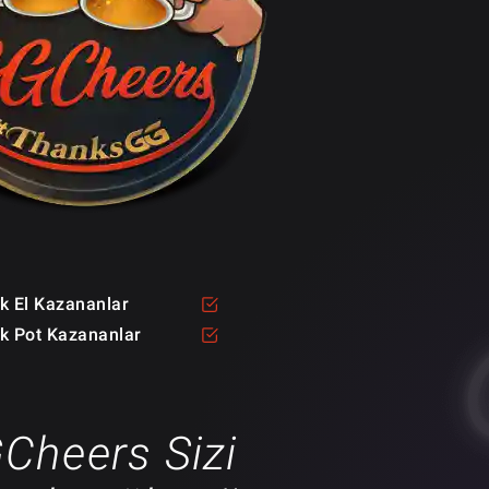
k El Kazananlar
k Pot Kazananlar
Cheers Sizi