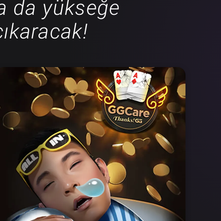
a da yükseğe
çıkaracak!