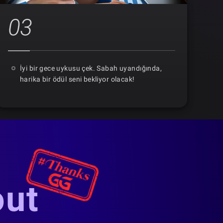
03
İyi bir gece uykusu çek. Sabah uyandığında,
harika bir ödül seni bekliyor olacak!
out