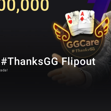
00,000
#ThanksGG Flipout
rada!