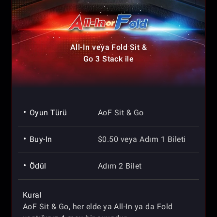
All-In veya Fold Sit &
Go 3 Stack ile
Oyun Türü
AoF Sit & Go
Buy-In
$0.50 veya Adım 1 Bileti
Ödül
Adım 2 Bilet
Kural
AoF Sit & Go, her elde ya All-In ya da Fold