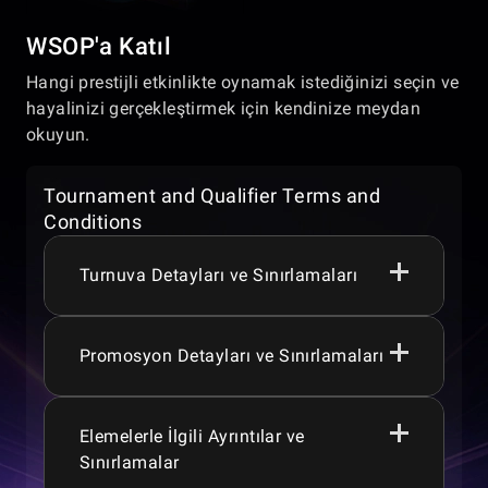
WSOP'a Katıl
Hangi prestijli etkinlikte oynamak istediğinizi seçin ve
hayalinizi gerçekleştirmek için kendinize meydan
okuyun.
Tournament and Qualifier Terms and
Conditions
Turnuva Detayları ve Sınırlamaları
Promosyon Detayları ve Sınırlamaları
Oyuncular, oyunlara veya promosyonlara
katılabilmek için bulundukları yargı
bölgesine bağlı olarak 18+, 19+, 21+ veya
24+ yaşında olmalıdır.
Elemelerle İlgili Ayrıntılar ve
WSOP Express her gün 00:00:00 ile
Ödül havuzları, garantiler, promosyonlar,
Sınırlamalar
23:59:59 (UTC -8) arasında çalışır.
turnuvalar, oyunlar ve oyun özellikleri