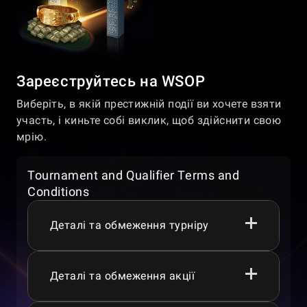
Зареєструйтесь на WSOP
Виберіть, в якій престижній події ви хочете взяти
участь, і киньте собі виклик, щоб здійснити свою
мрію.
Tournament and Qualifier Terms and
Conditions
Деталі та обмеження турніру
Деталі та обмеження акції
Гравці повинні бути віком 18+, 19+, 21+
або 24+ залежно від їхньої юрисдикції,