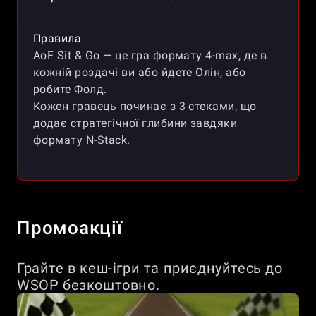
Правила
AoF Sit & Go — це гра формату 4-max, де в
кожній роздачі ви або йдете Олін, або
робите Фолд.
Кожен гравець починає з 3 стеками, що
додає стратегічної глибини завдяки
формату N-Stack.
Промоакції
Грайте в кеш-ігри та приєднуйтесь до
WSOP безкоштовно.