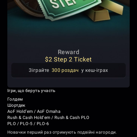
Reward
$2 Step 2 Ticket
Зіграйте
300 роздач
у кеш-іграх
Ігри, що беруть участь
Голдем
Шортдек
AoF Hold’em / AoF Omaha
Rush & Cash Hold’em / Rush & Cash PLO
PLO / PLO-5 / PLO-6
Новачки перший раз отримують подвійні нагороди.