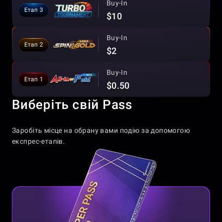
Buy-In
Етап 3
$10
Buy-In
Етап 2
$2
Buy-In
Етап 1
$0.50
Виберіть свій Pass
Заробіть місце на обрану вами подію за допомогою
експрес-етапів.