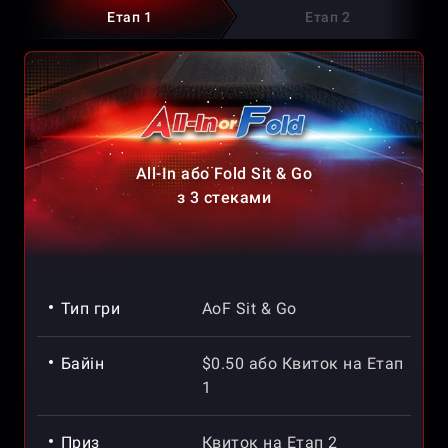
Етап 1
Етап 2
All-In або Fold Sit & Go
з 3 стеками
Тип гри
AoF Sit & Go
Байін
$0.50 або Квиток на Етап
1
Приз
Квиток на Етап 2