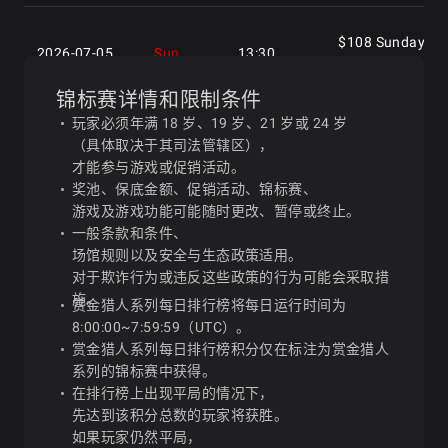
$108 Sunday Sh
2026-07-05
Sun
13:30
Bou
锦标赛详情和限制条件
玩家必须年满 18 岁、19 岁、21 岁或 24 岁
2026-07-05
Sun
13:30
$15 Mini Showdow
（具体取决于其司法管辖区），
才能参与游戏或促销活动。
奖池、保底金额、促销活动、锦标赛、
$10 Sunday Race
游戏及游戏功能可能随时更改、暂停或终止。
2026-07-05
Sun
14:05
B
一般条款和条件、
场馆规则以及安全与生态政策适用。
对于欺诈行为或违反这些政策的行为可能会采取措
施。
$25 Sunday Race
赏金猎人系列每日排行榜将每日运行时间为
2026-07-05
Sun
14:15
B
8:00:00~7:59:59（UTC）。
赏金猎人系列每日排行榜积分仅在标注为赏金猎人
系列的锦标赛中获得。
$50 Sunday Race
在排行榜上出现平局的情况下，
2026-07-05
Sun
14:25
B
先达到该积分总数的玩家将获胜。
如果玩家仍然平局，