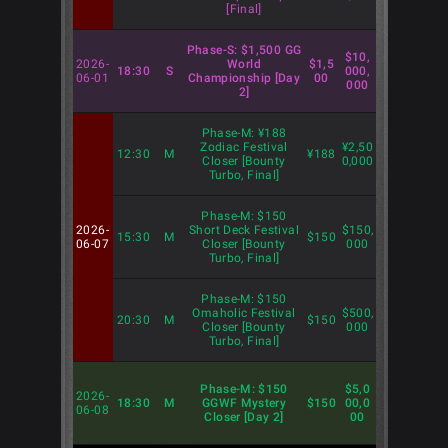
[Final]
Phase-S: $1,500 GG
$10,
2026-
World
$1,5
18:30
S
000,
06-01
Championship [Day
00
000
2]
Phase-M: ¥188
Zodiac Festival
¥2,50
12:30
M
¥188
Closer [Bounty
0,000
Turbo, Final]
Phase-M: $150
2026-
Short Deck Festival
$150,
15:30
M
$150
06-07
Closer [Bounty
000
Turbo, Final]
Phase-M: $150
Omaholic Festival
$500,
20:30
M
$150
Closer [Bounty
000
Turbo, Final]
Phase-M: $150
$5,0
2026-
18:30
M
GGWF Mystery
$150
00,0
06-08
Closer [Day 2]
00