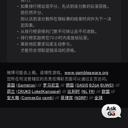
进行。
如果排行榜出现平分，先达到该分数的玩家获胜。
02-L: $5.50
若仍然平分，
Sunday
则以达到该分数所在锦标赛的结束时间作为下一决
2026-
Showdown
定因素。
12:30
$5.50
$125,
05-03
Asia
从排行榜获得的门票不可转让且不可退款。
[Mystery
排行榜奖励将在72小时内发放给玩家。
Bounty]
某些地区要求玩家主动参与，
才能符合领取促销活动的资格。
03-S:
$2,625
赌博可能会上瘾。请理性游戏。
www.gambleaware.org
2026-
13:00
Sunday
$2,625
$200,
您所在司法管辖区的负责任博彩页面可以通过主页访问。
05-03
Monster
英国
(
Gamstop
) ///
罗马尼亚
///
德国
(
OASIS
BZgA
BUWEI
) ///
Stack
荷兰
(
CRUKS
LoketKansspel
) ///
比利时
(
NL
FR
) ///
欧盟
///
安大略
(
ConnexGo
camh
) ///
菲律宾
(
NDRP
) ///
全球
03-H: $250
2026-
Sunday
13:00
$250
$250,
05-03
Monster