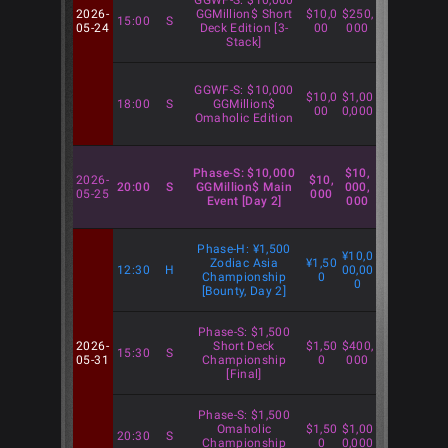
GGWF-S: $10,000
2026-
GGMillion$ Short
$10,0
$250,
15:00
S
05-24
Deck Edition [3-
00
000
Stack]
GGWF-S: $10,000
$10,0
$1,00
18:00
S
GGMillion$
00
0,000
Omaholic Edition
Phase-S: $10,000
$10,
2026-
$10,
20:00
S
GGMillion$ Main
000,
05-25
000
Event [Day 2]
000
Phase-H: ¥1,500
¥10,0
Zodiac Asia
¥1,50
12:30
H
00,00
Championship
0
0
[Bounty, Day 2]
Phase-S: $1,500
2026-
Short Deck
$1,50
$400,
15:30
S
05-31
Championship
0
000
[Final]
Phase-S: $1,500
Omaholic
$1,50
$1,00
20:30
S
Championship
0
0,000