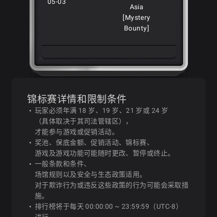
05-03
Asia
[Mystery
Bounty]
02-H: $320
Sunday
2026-
Showdown
12:30
$320
$300,
05-03
Asia
锦标赛详情和限制条件
[Mystery
玩家必须年满 18 岁、19 岁、21 岁或 24 岁
Bounty]
（具体取决于其司法管辖区），
才能参与游戏或促销活动。
奖池、保底金额、促销活动、锦标赛、
02-M: $55
游戏及游戏功能可能随时更改、暂停或终止。
Sunday
一般条款和条件、
2026-
Showdown
场馆规则以及安全与生态政策适用。
12:30
$55
$450,
05-03
Asia
对于欺诈行为或违反这些政策的行为可能会采取措
[Mystery
施。
Bounty]
排行榜将于每天 00:00:00 ~ 23:59:59（UTC-8）