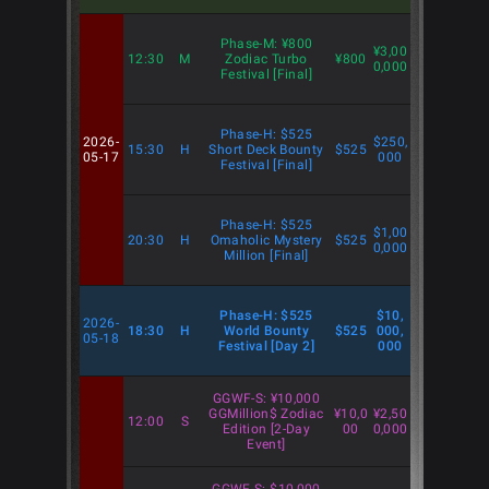
Phase-M: ¥800
¥3,00
12:30
M
Zodiac Turbo
¥800
0,000
Festival [Final]
Phase-H: $525
2026-
$250,
15:30
H
Short Deck Bounty
$525
05-17
000
Festival [Final]
Phase-H: $525
$1,00
20:30
H
Omaholic Mystery
$525
0,000
Million [Final]
Phase-H: $525
$10,
2026-
18:30
H
World Bounty
$525
000,
05-18
Festival [Day 2]
000
GGWF-S: ¥10,000
GGMillion$ Zodiac
¥10,0
¥2,50
12:00
S
Edition [2-Day
00
0,000
Event]