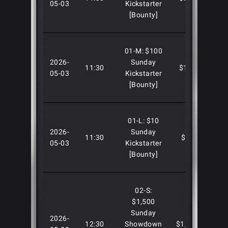
05-03
Kickstarter
[Bounty]
01-M: $100
2026-
Sunday
11:30
$100
$250,
05-03
Kickstarter
[Bounty]
01-L: $10
2026-
Sunday
11:30
$10
$100,
05-03
Kickstarter
[Bounty]
02-S:
$1,500
Sunday
2026-
12:30
Showdown
$1,500
$250,