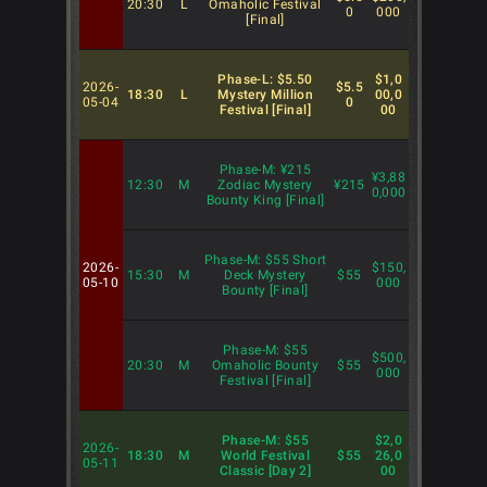
20:30
L
Omaholic Festival
0
000
[Final]
Phase-L: $5.50
$1,0
2026-
$5.5
18:30
L
Mystery Million
00,0
05-04
0
Festival [Final]
00
Phase-M: ¥215
¥3,88
12:30
M
Zodiac Mystery
¥215
0,000
Bounty King [Final]
Phase-M: $55 Short
2026-
$150,
15:30
M
Deck Mystery
$55
05-10
000
Bounty [Final]
Phase-M: $55
$500,
20:30
M
Omaholic Bounty
$55
000
Festival [Final]
Phase-M: $55
$2,0
2026-
18:30
M
World Festival
$55
26,0
05-11
Classic [Day 2]
00