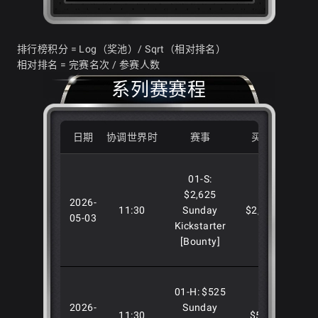
排行榜积分 = Log（奖池）/ Sqrt（相对排名）
相对排名 = 完赛名次 / 参赛人数
系列赛赛程
日期
协调世界时
赛事
买入
GTD
01-S:
$2,625
2026-
11:30
Sunday
$2,625
$100,
05-03
Kickstarter
[Bounty]
01-H: $525
2026-
Sunday
11:30
$525
$200,