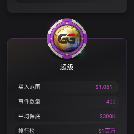
超级
买入范围
$1,051+
事件数量
400
平均保底
$300K
排行榜
$1百万