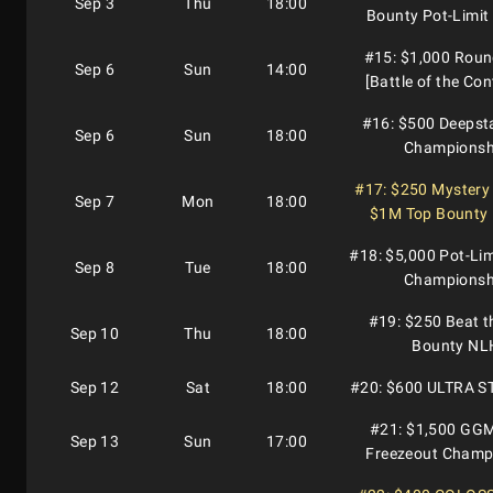
Sep 3
Thu
18:00
Bounty Pot-Limi
#15: $1,000 Roun
Sep 6
Sun
14:00
[Battle of the Con
#16: $500 Deeps
Sep 6
Sun
18:00
Championsh
#17: $250 Mystery M
Sep 7
Mon
18:00
$1M Top Bounty 
#18: $5,000 Pot-Li
Sep 8
Tue
18:00
Championsh
#19: $250 Beat t
Sep 10
Thu
18:00
Bounty NL
Sep 12
Sat
18:00
#20: $600 ULTRA 
#21: $1,500 GG
Sep 13
Sun
17:00
Freezeout Champ