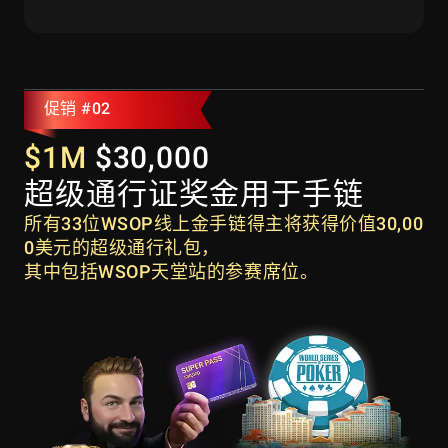
古巴
多米尼克
多米尼加共和国
厄瓜多尔
福克兰群岛
格林纳达
法属圭亚那
格陵兰
促销 #02
瓜德罗普
危地马拉
$1M
$30,000
圭亚那
洪都拉斯
超级通行证奖金用于手链
海地
牙买加
所有33位WSOP线上金手链得主将获得价值30,00
圣基茨和尼维斯
开曼群岛
0美元的超级通行礼包，
圣卢西亚
圣马丁
其中包括WSOP天堂站的参赛席位。
马提尼克
蒙特塞拉特
墨西哥
尼加拉瓜
巴拿马
秘鲁
圣皮埃尔和密克隆
波多黎各
巴拉圭
苏里南
萨尔瓦多
圣马丁（荷属部分）