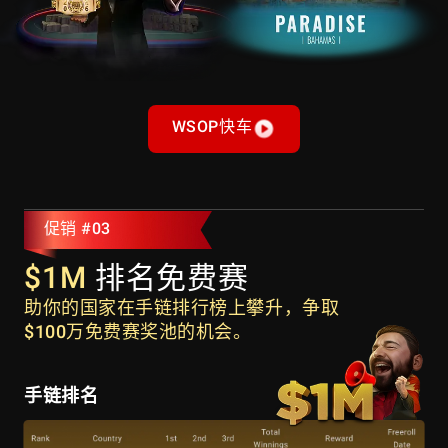
特克斯和凯科斯群岛
特立尼达和多巴哥
乌拉圭
圣文森特和格林纳丁斯
委内瑞拉，玻利瓦尔共和国
英属维尔京群岛
美属维尔京群岛
库拉索
朝鲜
WSOP快车
美国
促销 #03
$1M
排名免费赛
助你的国家在手链排行榜上攀升，争取
$100万免费赛奖池的机会。
手链排名