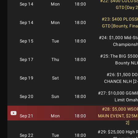
#22: $400 COLOS
Sep 14
Mon
18:00
GTD [Day 2
#23: $400 PLOSS
Sep 14
Mon
18:00
GTD [Bounty, Fina
#24: $1,000 Mid-S
Sep 15
Tue
18:00
Championsh
#25: The BIG $500
Sep 17
Thu
18:00
Bounty NL
#26: $1,500 D
Sep 19
Sat
18:00
CHANCE NLH [2-
#27: $10,000 GGMil
Sep 20
Sun
18:00
Limit Oma
#28: $5,000 WSOP
Sep 21
Mon
18:00
MAIN EVENT, $25M
2]
#29: $25,000 High 
Sep 22
Tue
18:00