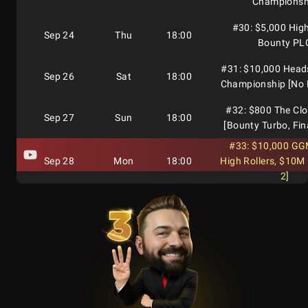
Championsh
#30: $5,000 High
Sep 24
Thu
18:00
Bounty PL
#31: $10,000 Hea
Sep 26
Sat
18:00
Championship [No 
#32: $800 The Cl
Sep 27
Sun
18:00
[Bounty Turbo, Fin
#33: $10,000 GGM
Sep 28
Mon
18:00
High Rollers, $10M
2]