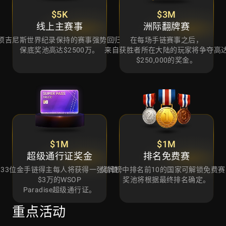
$5K
$3M
线上主赛事
洲际翻牌赛
项吉尼斯世界纪录保持的赛事强势回归，
在每场手链赛事之后，
保底奖池高达$2500万。
来自获胜者所在大陆的玩家将争夺高
$250,000的奖金。
$1M
$1M
超级通行证奖金
排名免费赛
33位金手链得主每人将获得一张价值
奖牌榜中排名前10的国家可解锁免费赛
$3万的WSOP
奖池将根据最终排名确定。
Paradise超级通行证。
重点活动