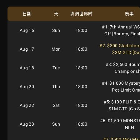
日期
天
协调世界时
赛事
#1: 7th Annual WS
Aug 16
Sun
18:00
Off [Bounty, Fina
#2: $300 Gladiators
Aug 17
Mon
18:00
$3M GTD [Day
#3: $2,500 Boun
Aug 18
Tue
18:00
Championsh
#4: $1,000 Myster
Aug 20
Thu
18:00
Pot-Limit O
#5: $100 FLIP & 
Aug 22
Sat
18:00
$1M GTD [Go S
#6: $1,500 MONST
Aug 23
Sun
18:00
NLH
#7: $500 Mini Mai