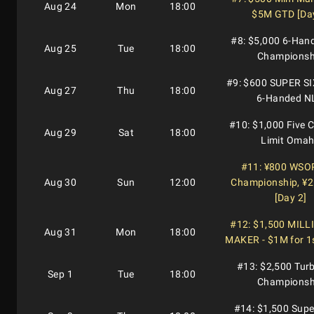
Aug 24
Mon
18:00
$5M GTD [Day
#8: $5,000 6-Han
Aug 25
Tue
18:00
Championsh
#9: $600 SUPER SI
Aug 27
Thu
18:00
6-Handed N
#10: $1,000 Five 
Aug 29
Sat
18:00
Limit Oma
#11: ¥800 WSO
Aug 30
Sun
12:00
Championship, ¥
[Day 2]
#12: $1,500 MIL
Aug 31
Mon
18:00
MAKER - $1M for 1s
#13: $2,500 Tur
Sep 1
Tue
18:00
Championsh
#14: $1,500 Supe