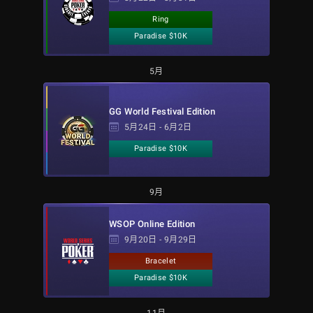
Ring
Paradise $10K
5月
GG World Festival Edition
5月24日 - 6月2日
Paradise $10K
9月
WSOP Online Edition
9月20日 - 9月29日
Bracelet
Paradise $10K