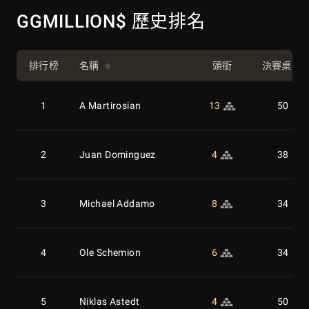
GGMILLION$ 歷史排名
排行榜
名稱
頭銜
決賽桌
1
A Martirosian
13
50
2
Juan Dominguez
4
38
3
Michael Addamo
8
34
4
Ole Schemion
6
34
5
Niklas Astedt
4
50