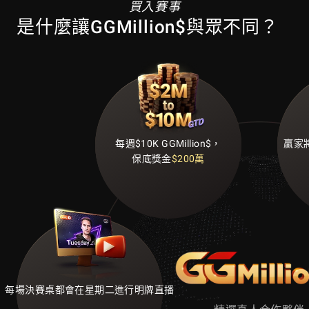
買入賽事
是什麼讓GGMillion$與眾不同？
每週$10K GGMillion$，
贏家
保底獎金
$200萬
每場決賽桌都會在星期二進行明牌直播