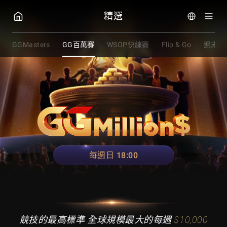
GGPoker
精選
GGMasters
GG百萬賽
WSOP快線賽
Flip & Go
週末賽
每週日 18:00
競技的最高標準
全球規模最大的每週
$10,000