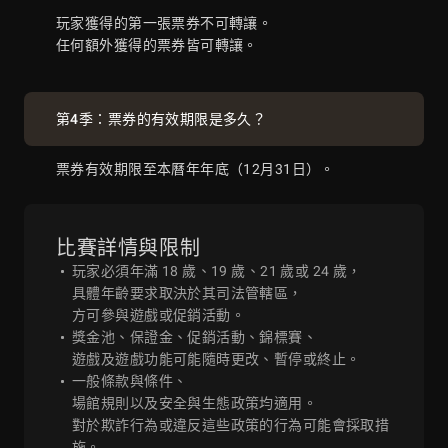
玩家獲得的第一張票券不可轉讓。
12
W Malinowski
5
37
任何額外獲得的票券皆可轉讓。
13
Barak Wisbrod
2
26
第4季：票券的有效期限是多久？
票券有效期限至本曆年年底（12月31日）。
14
Duco Haven
4
24
比賽詳情與限制
15
Adrian Mateos
5
25
玩家必須年滿 18 歲、19 歲、21 歲或 24 歲，
具體年齡要求取決於其司法管轄區，
方可參與遊戲或促銷活動。
16
D Kaladjurdjevic
3
14
獎金池、保證金、促銷活動、錦標賽、
遊戲及遊戲功能可能隨時更改、暫停或終止。
一般條款與條件、
17
Bruno Volkmann
3
26
場館規則以及安全與生態政策均適用。
對於欺詐行為或違反這些政策的行為可能會採取措
施。