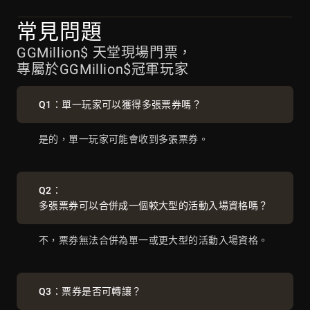
常見問題
6
Samuel Vousden
10
39
GGMillion$ 天堂現場門票，
專屬於GGMillion$冠軍玩家
7
Aleks Ponakovs
5
36
Q1：單一玩家可以獲得多張票券嗎？
是的，單一玩家可能會收到多張票券。
8
Simon Mattsson
4
30
9
Rodrigo Selouan
4
32
Q2：
多張票券可以合併成一個較大型的活動入場資格嗎？
10
David Yan
5
25
不，票券無法合併為單一或更大型的活動入場資格。
11
Pablo Silva
3
33
Q3：票券是否可轉讓？