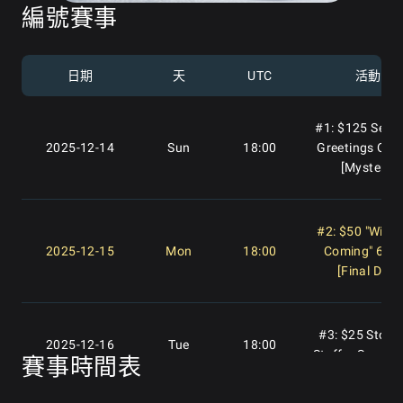
編號賽事
日期
天
UTC
活動
#1: $125 Seaso
2025-12-14
Sun
18:00
Greetings Ope
[Mystery]
#2: $50 "Winter
2025-12-15
Mon
18:00
Coming" 6-M
[Final Day]
#3: $25 Stock
2025-12-16
Tue
18:00
Stuffer Supers
賽事時間表