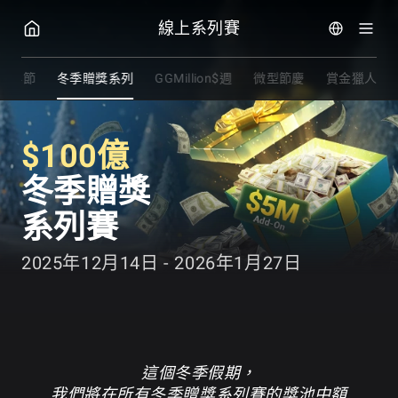
GGPoker
線上系列賽
G世界節
冬季贈獎系列
GGMillion$週
微型節慶
賞金獵人系
$100億
冬季贈獎
系列賽
2025年12月14日 - 2026年1月27日
這個冬季假期，
我們將在所有冬季贈獎系列賽的獎池中額