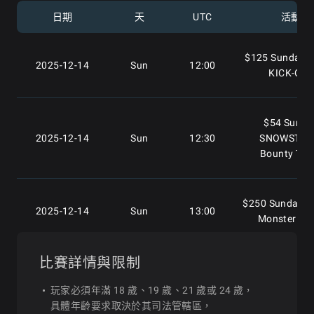
#4: $88 Rudo
日期
天
UTC
活動
2025-12-17
Wed
18:00
Ultra Deepsta
Turbo
$125 Sunday W
2025-12-14
Sun
12:00
KICK-OFF
#5: $108 Bou
2025-12-18
Thu
18:00
Holiday Hunt
$54 Sunda
2025-12-14
Sun
12:30
SNOWSTO
Bounty Tur
#6: $30 TGIF S
2025-12-19
Fri
18:00
Hyper Turb
$250 Sunday 
2025-12-14
Sun
13:00
Monster St
#7: $250 Omah
2025-12-20
Sat
18:00
Christmas Carol
Stack]
比賽詳情與限制
$108 Sunday B
2025-12-14
Sun
13:30
Blastoff [B
玩家必須年滿 18 歲、19 歲、21 歲或 24 歲，
Bounties]
#8: $365 Sun
具體年齡要求取決於其司法管轄區，
2025-12-21
Sun
18:00