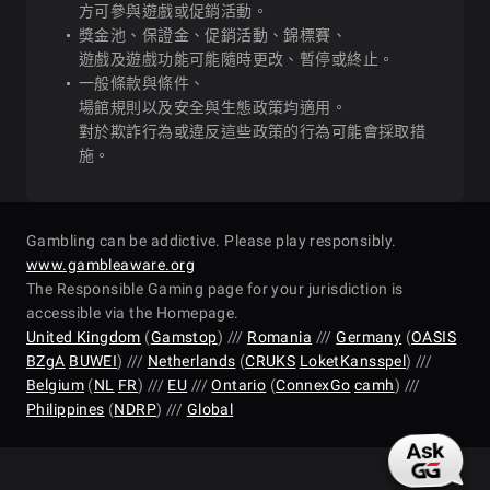
Snow GIAN
方可參與遊戲或促銷活動。
獎金池、保證金、促銷活動、錦標賽、
$30 Sunda
遊戲及遊戲功能可能隨時更改、暫停或終止。
2025-12-14
Sun
14:00
MERRYTH
一般條款與條件、
#9: $25 Santa
場館規則以及安全與生態政策均適用。
2025-12-22
Mon
18:00
Sled Bounty T
對於欺詐行為或違反這些政策的行為可能會採取措
[Final Stage
施。
$88 Bounty Wi
2025-12-14
Sun
14:30
BLAST
#10: $88 Dou
2025-12-23
Tue
18:00
Eights Snow
Gambling can be addictive. Please play responsibly.
$150 Winter 
www.gambleaware.org
2025-12-14
Sun
15:00
PRIX
The Responsible Gaming page for your jurisdiction is
accessible via the Homepage.
#11: $5 Flip &
United Kingdom
2025-12-24
(
Gamstop
Wed
) ///
Romania
18:00
///
Germany
Merry Flipmas
(
OASIS
$25 Mini Win
BZgA
BUWEI
) ///
Netherlands
(
CRUKS
LoketKansspel
) ///
Stage]
2025-12-14
Sun
15:00
GRAND PR
Belgium
(
NL
FR
) ///
EU
///
Ontario
(
ConnexGo
camh
) ///
Philippines
(
NDRP
) ///
Global
#12: $125
$44 Bounty F
2025-12-25
Thu
18:00
Christmas D
2025-12-14
Sun
15:30
FORTY STA
[Mystery Boun