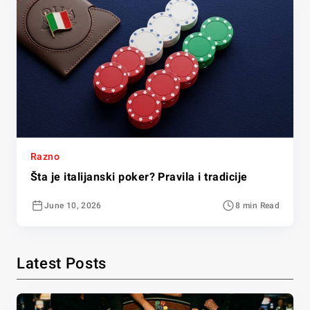
Razno
Šta je italijanski poker? Pravila i tradicije
June 10, 2026
8 min Read
Latest Posts