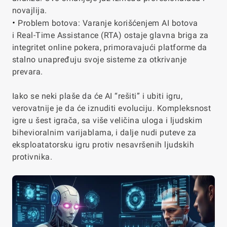
novajlija.
•
Problem botova:
Varanje korišćenjem AI botova
i
Real-Time Assistance (RTA)
ostaje glavna briga za
integritet online pokera, primoravajući platforme da
stalno unapređuju svoje sisteme za otkrivanje
prevara.
Iako se neki plaše da će AI “rešiti” i ubiti igru,
verovatnije je da će iznuditi evoluciju. Kompleksnost
igre u šest igrača, sa više veličina uloga i ljudskim
bihevioralnim varijablama, i dalje nudi puteve za
eksploatatorsku igru protiv nesavršenih ljudskih
protivnika.