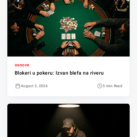
osnove
Blokeri u pokeru: Izvan blefa na riveru
August 3, 2026
5 min Read