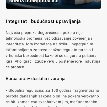
Integritet i budućnost upravljanja
Najveća prepreka dugovečnosti pokera nije
tehnološka promena, već održavanje poverenja i
integriteta. Igra izgrađena na riziku i nepotpunim
informacijama zahteva snažna regulatorna tela i
vrhunsku bezbednost kako bi se osigurala poštena
igra. Ako igrači izgube veru u poštenje igre, industrija
će propasti.
Borba protiv dosluha i varanja
•
Globalna regulacija: Za 100 godina, fragmentirana
priroda današnjih zakona o online pokeru verovatno
će biti zamenjena sveobuhvatnijim, međunarodnim