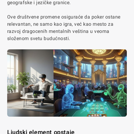
geografske i jezičke granice.
Ove društvene promene osiguraće da poker ostane
relevantan, ne samo kao igra, već kao mesto za
razvoj dragocenih mentalnih veština u veoma
složenom svetu budućnosti.
Ljudski element opstaje