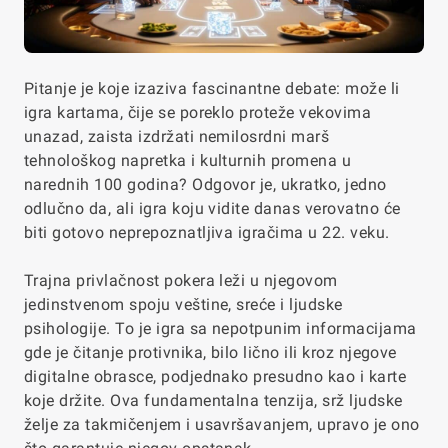
Pitanje je koje izaziva fascinantne debate: može li
igra kartama, čije se poreklo proteže vekovima
unazad, zaista izdržati nemilosrdni marš
tehnološkog napretka i kulturnih promena u
narednih 100 godina? Odgovor je, ukratko, jedno
odlučno da, ali igra koju vidite danas verovatno će
biti gotovo neprepoznatljiva igračima u 22. veku.
Trajna privlačnost pokera leži u njegovom
jedinstvenom spoju veštine, sreće i ljudske
psihologije. To je igra sa nepotpunim informacijama
gde je čitanje protivnika, bilo lično ili kroz njegove
digitalne obrasce, podjednako presudno kao i karte
koje držite. Ova fundamentalna tenzija, srž ljudske
želje za takmičenjem i usavršavanjem, upravo je ono