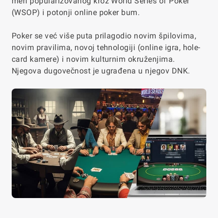
meri popularizovanog kroz World Series of Poker
(WSOP) i potonji online poker bum.
Poker se već više puta prilagodio novim špilovima,
novim pravilima, novoj tehnologiji (online igra, hole-
card kamere) i novim kulturnim okruženjima.
Njegova dugovečnost je ugrađena u njegov DNK.