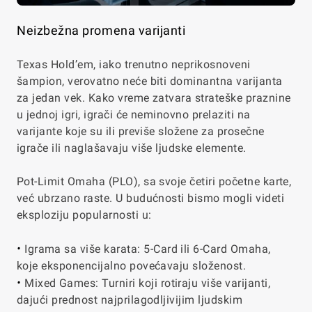
Neizbežna promena varijanti
Texas Hold’em, iako trenutno neprikosnoveni
šampion, verovatno neće biti dominantna varijanta
za jedan vek. Kako vreme zatvara strateške praznine
u jednoj igri, igrači će neminovno prelaziti na
varijante koje su ili previše složene za prosečne
igrače ili naglašavaju više ljudske elemente.
Pot-Limit Omaha (PLO), sa svoje četiri početne karte,
već ubrzano raste. U budućnosti bismo mogli videti
eksploziju popularnosti u:
•
Igrama sa više karata:
5-Card ili 6-Card Omaha,
koje eksponencijalno povećavaju složenost.
•
Mixed Games: Turniri koji rotiraju više varijanti,
dajući prednost najprilagodljivijim ljudskim