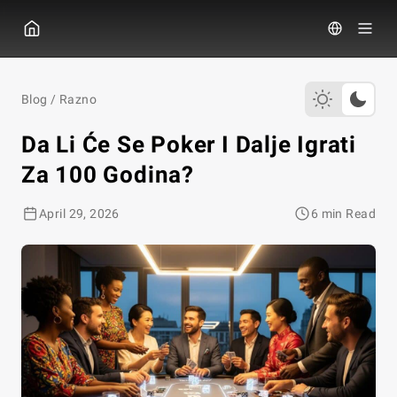
GGPOKER
Blog
/
Razno
Da Li Će Se Poker I Dalje Igrati
Za 100 Godina?
April 29, 2026
6 min Read