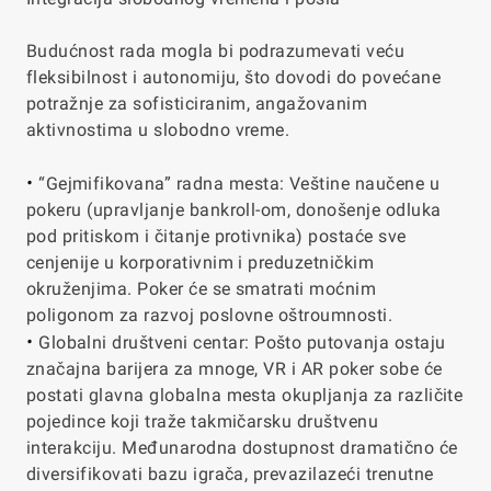
Budućnost rada mogla bi podrazumevati veću
fleksibilnost i autonomiju, što dovodi do povećane
potražnje za sofisticiranim, angažovanim
aktivnostima u slobodno vreme.
•
“Gejmifikovana” radna mesta: Veštine naučene u
pokeru (upravljanje bankroll-om, donošenje odluka
pod pritiskom i čitanje protivnika) postaće sve
cenjenije u korporativnim i preduzetničkim
okruženjima. Poker će se smatrati moćnim
poligonom za razvoj poslovne oštroumnosti.
•
Globalni društveni centar: Pošto putovanja ostaju
značajna barijera za mnoge, VR i AR poker sobe će
postati glavna globalna mesta okupljanja za različite
pojedince koji traže takmičarsku društvenu
interakciju. Međunarodna dostupnost dramatično će
diversifikovati bazu igrača, prevazilazeći trenutne