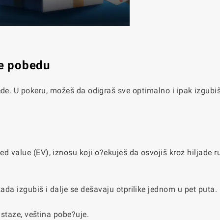
je pobedu
ede. U pokeru, možeš da odigraš sve optimalno i ipak izgubiš
 value (EV), iznosu koji o?ekuješ da osvojiš kroz hiljade r
ada izgubiš i dalje se dešavaju otprilike jednom u pet puta.
 staze, veština pobe?uje.