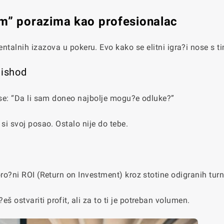
im” porazima kao profesionalac
entalnih izazova u pokeru. Evo kako se elitni igra?i nose s t
 ishod
 se: “Da li sam doneo najbolje mogu?e odluke?”
si svoj posao. Ostalo nije do tebe.
ro?ni ROI (Return on Investment) kroz stotine odigranih turn
ostvariti profit, ali za to ti je potreban volumen.