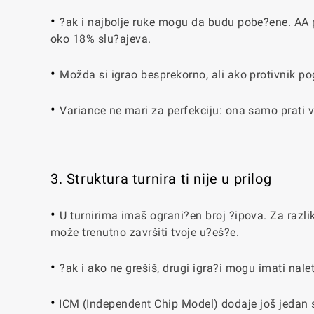
•
?ak i najbolje ruke mogu da budu pobe?ene. AA p
oko 18% slu?ajeva.
•
Možda si igrao besprekorno, ali ako protivnik pog
•
Variance ne mari za perfekciju: ona samo prati 
3. Struktura turnira ti nije u prilog
•
U turnirima imaš ograni?en broj ?ipova. Za razl
može trenutno završiti tvoje u?eš?e.
•
?ak i ako ne grešiš, drugi igra?i mogu imati nalet
•
ICM (Independent Chip Model) dodaje još jedan sl