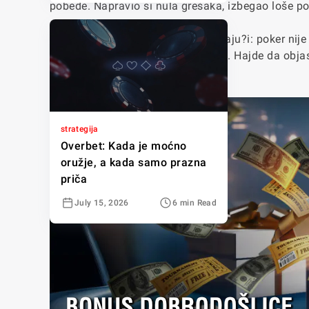
pobede. Napravio si nula grešaka, izbegao loše pot
Odgovor je i frustriraju?i i osloba?aju?i: poker ni
odluke, variance može da te izbaci. Hajde da obja
profesionalac.
strategija
Overbet: Kada je moćno
oružje, a kada samo prazna
priča
July 15, 2026
6 min Read