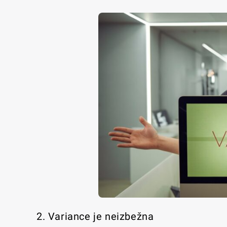
2. Variance je neizbežna