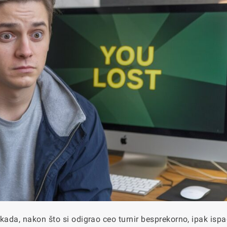
k kada, nakon što si odigrao ceo turnir besprekorno, ipak isp