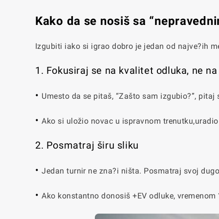
Kako da se nosiš sa “nepravedn
Izgubiti iako si igrao dobro je jedan od najve?ih m
1. Fokusiraj se na kvalitet odluka, ne na
•
Umesto da se pitaš, “Zašto sam izgubio?”, pitaj
•
Ako si uložio novac u ispravnom trenutku,uradio 
2. Posmatraj širu sliku
•
Jedan turnir ne zna?i ništa. Posmatraj svoj dugo
•
Ako konstantno donosiš +EV odluke, vremenom ?eš 