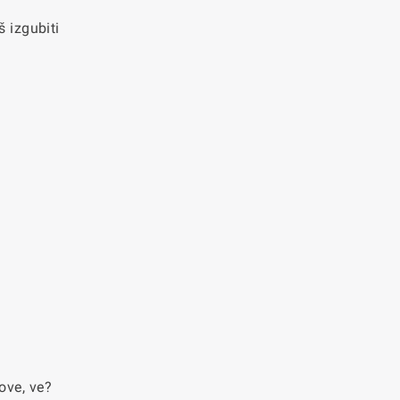
 izgubiti
ove, ve?