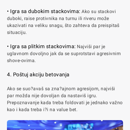
• Igra sa dubokim stackovima:
Ako su stackovi
duboki, raise protivnika na turnu ili riveru može
ukazivati na veliku snagu, što zahteva da preispitaš
situaciju.
• Igra sa plitkim stackovima:
Najviši par je
uglavnom dovoljno jak da se suprotstavi agresivnim
shove-ovima.
4. Poštuj akciju betovanja
Ako se suo?avaš sa zna?ajnom agresijom, najviši
par možda nije dovoljan da nastaviš igru.
Prepoznavanje kada treba foldovati je jednako važno
kao i kada treba i?i na value bet.