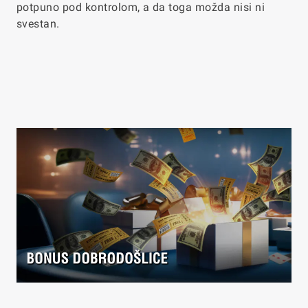
potpuno pod kontrolom, a da toga možda nisi ni
svestan.