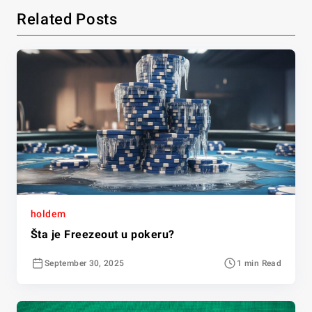
Related Posts
holdem
Šta je Freezeout u pokeru?
September 30, 2025
1 min Read