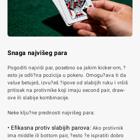
Snaga najvišeg para
Pogoditi najviši par, posebno sa jakim kicker-om, ?
esto je odli?na pozicija u pokeru. Omogu?ava ti da
value betuješ, izvu?eš ?ipove od slabijih ruku i vršiš
pritisak na protivnike koji imaju second pair, draw-
ove ili slabije kombinacije.
Neke klju?ne prednosti najvišeg para:
• Efikasna protiv slabijih parova:
Ako protivnik
ima middle ili bottom pair, ?esto ?e ispratiti dobro