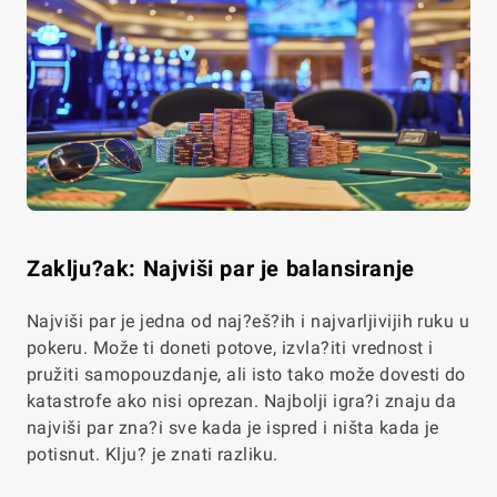
Zaklju?ak: Najviši par je balansiranje
Najviši par je jedna od naj?eš?ih i najvarljivijih ruku u
pokeru. Može ti doneti potove, izvla?iti vrednost i
pružiti samopouzdanje, ali isto tako može dovesti do
katastrofe ako nisi oprezan. Najbolji igra?i znaju da
najviši par zna?i sve kada je ispred i ništa kada je
potisnut. Klju? je znati razliku.