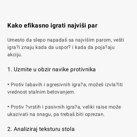
Kako efikasno igrati najviši par
Umesto da slepo napadaš sa najvišim parom, vešti
igra?i znaju kada da uspor? i kada da poja?aju
akciju.
1. Uzmite u obzir navike protivnika
•
Protiv labavih i agresivnih igra?a, možeš izvla?iti
vrednost stalnim betovanjem.
•
Protiv ?vrstih i pasivnih igra?a, veliki raise može
ukazivati na snagu, pa trebaš biti oprezan.
2. Analiziraj teksturu stola