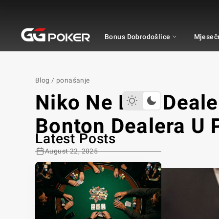
GGPOKER
Bonus Dobrodošlice
Mjeseč
Blog
/
ponašanje
Niko Ne Dira Deale
Bonton Dealera U 
Latest Posts
August 22, 2025