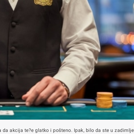
va da akcija te?e glatko i pošteno. Ipak, bilo da ste u zadimlj