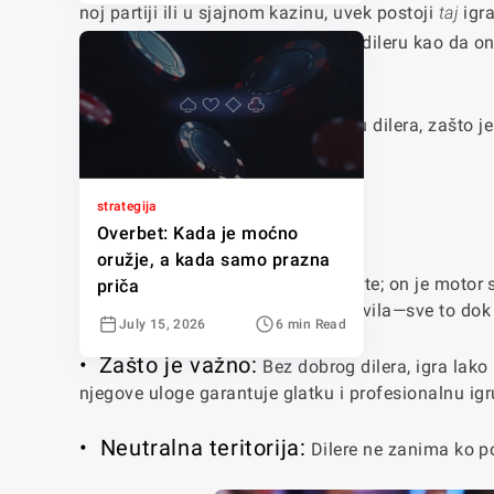
noj partiji ili u sjajnom kazinu, uvek postoji
taj
igra
bi smeo, ili iskaljuje frustracije na dileru kao da 
dilera
(bukvalno ili metafori?no)!
Hajde da zaronimo u klju?nu ulogu dilera, zašto j
strategija
1. Diler: Neutralna Sila
Overbet: Kada je moćno
oružje, a kada samo prazna
Diler nije samo osoba koja deli karte; on je motor
priča
upravlja opkladama i sprovodi pravila—sve to dok
July 15, 2026
6 min Read
•
Zašto je važno:
Bez dobrog dilera, igra lako
njegove uloge garantuje glatku i profesionalnu igr
• Neutralna teritorija:
Dilere ne zanima ko pob