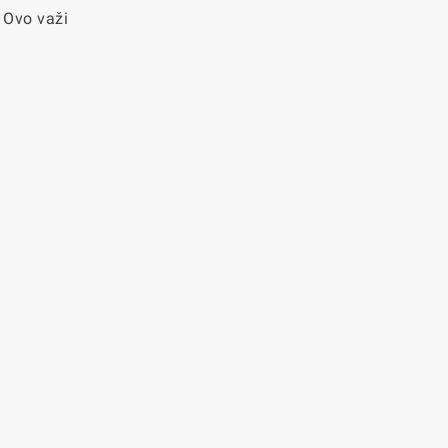
. Ovo važi