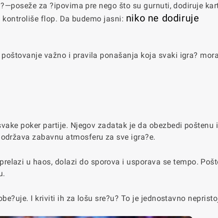
?—poseže za ?ipovima pre nego što su gurnuti, dodiruje kar
niko ne dodiruje
on kontroliše flop. Da budemo jasni:
e poštovanje važno i pravila ponašanja koja svaki igra? mor
 svake poker partije. Njegov zadatak je da obezbedi poštenu i
 održava zabavnu atmosferu za sve igra?e.
 prelazi u haos, dolazi do sporova i usporava se tempo. Poš
u.
e?uje. I kriviti ih za lošu sre?u? To je jednostavno nepristo