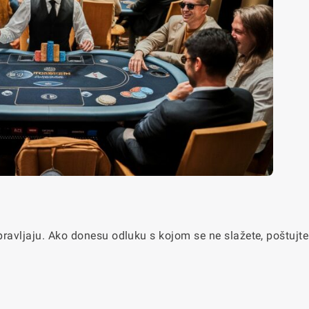
spravljaju. Ako donesu odluku s kojom se ne slažete, poštujte