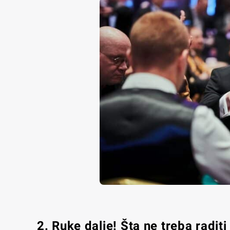
2. Ruke dalje! Šta ne treba raditi