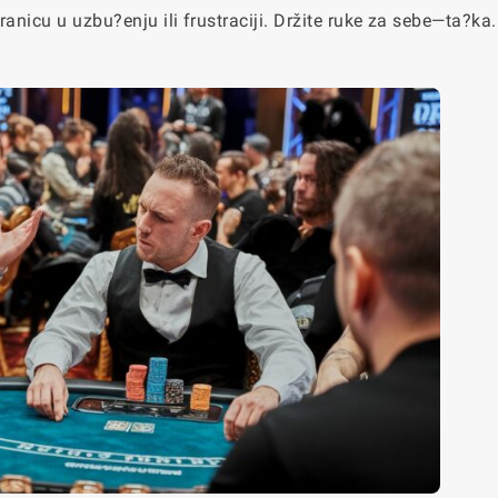
granicu u uzbu?enju ili frustraciji. Držite ruke za sebe—ta?ka