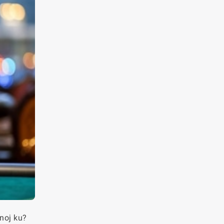
enoj ku?