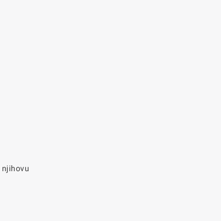
 njihovu