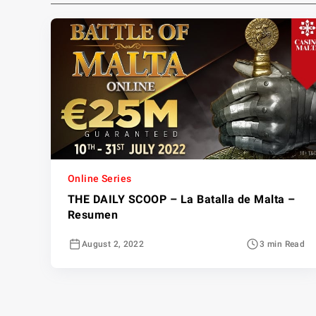
Online Series
THE DAILY SCOOP – La Batalla de Malta –
Resumen
August 2, 2022
3 min Read