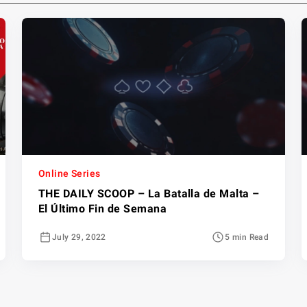
Online Series
THE DAILY SCOOP – La Batalla de Malta –
El Último Fin de Semana
July 29, 2022
5 min Read