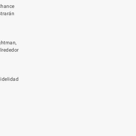
 Chance
strarán
ightman,
alrededor
idelidad