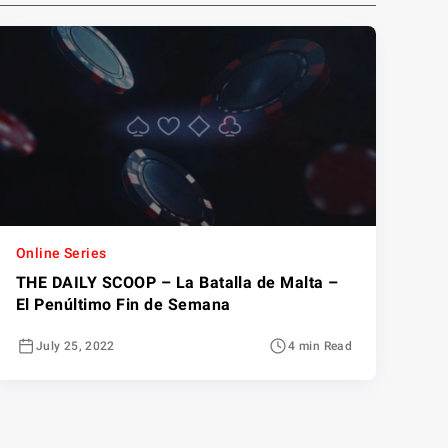
Online Series
THE DAILY SCOOP – La Batalla de Malta –
El Penúltimo Fin de Semana
July 25, 2022
4 min Read