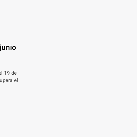
junio
el 19 de
upera el