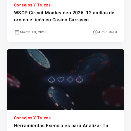
Consejos Y Trucos
WSOP Circuit Montevideo 2026: 12 anillos de
oro en el icónico Casino Carrasco
March 19, 2026
4 min Read
Consejos Y Trucos
Herramientas Esenciales para Analizar Tu