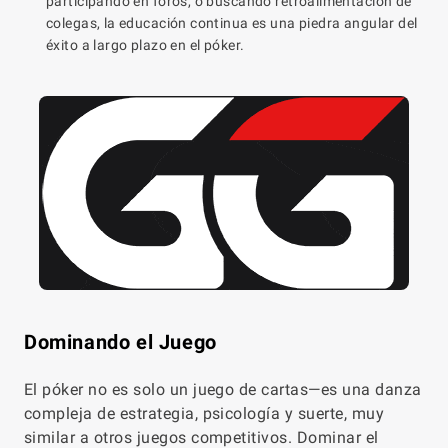
participando en foros, o buscando retroalimentación de
colegas, la educación continua es una piedra angular del
éxito a largo plazo en el póker.
Dominando el Juego
El póker no es solo un juego de cartas—es una danza
compleja de estrategia, psicología y suerte, muy
similar a otros juegos competitivos. Dominar el