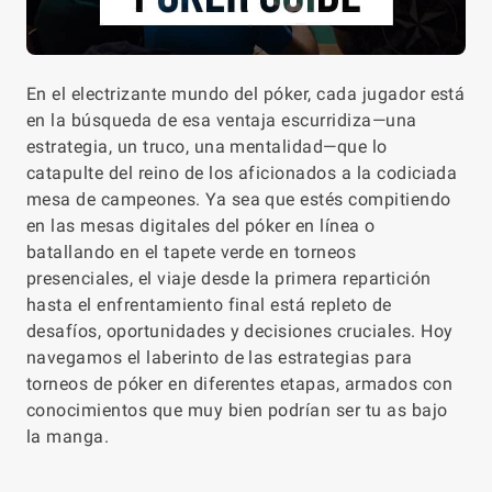
En el electrizante mundo del póker, cada jugador está
en la búsqueda de esa ventaja escurridiza—una
estrategia, un truco, una mentalidad—que lo
catapulte del reino de los aficionados a la codiciada
mesa de campeones. Ya sea que estés compitiendo
en las mesas digitales del póker en línea o
batallando en el tapete verde en torneos
presenciales, el viaje desde la primera repartición
hasta el enfrentamiento final está repleto de
desafíos, oportunidades y decisiones cruciales. Hoy
navegamos el laberinto de las estrategias para
torneos de póker en diferentes etapas, armados con
conocimientos que muy bien podrían ser tu as bajo
la manga.