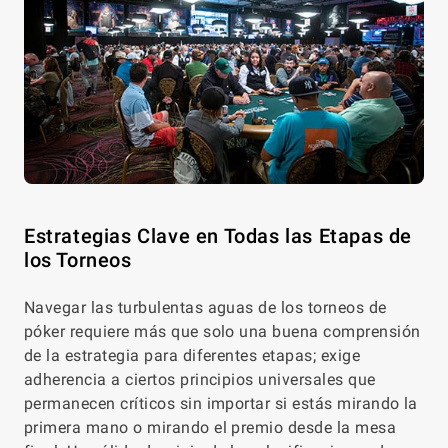
Estrategias Clave en Todas las Etapas de
los Torneos
Navegar las turbulentas aguas de los torneos de
póker requiere más que solo una buena comprensión
de la estrategia para diferentes etapas; exige
adherencia a ciertos principios universales que
permanecen críticos sin importar si estás mirando la
primera mano o mirando el premio desde la mesa