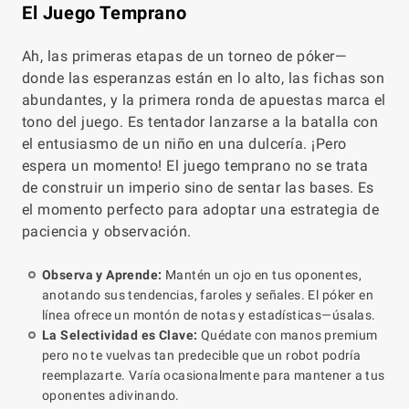
El Juego Temprano
Ah, las primeras etapas de un torneo de póker—
donde las esperanzas están en lo alto, las fichas son
abundantes, y la primera ronda de apuestas marca el
tono del juego. Es tentador lanzarse a la batalla con
el entusiasmo de un niño en una dulcería. ¡Pero
espera un momento! El juego temprano no se trata
de construir un imperio sino de sentar las bases. Es
el momento perfecto para adoptar una estrategia de
paciencia y observación.
Observa y Aprende:
Mantén un ojo en tus oponentes,
anotando sus tendencias, faroles y señales. El póker en
línea ofrece un montón de notas y estadísticas—úsalas.
La Selectividad es Clave:
Quédate con manos premium
pero no te vuelvas tan predecible que un robot podría
reemplazarte. Varía ocasionalmente para mantener a tus
oponentes adivinando.