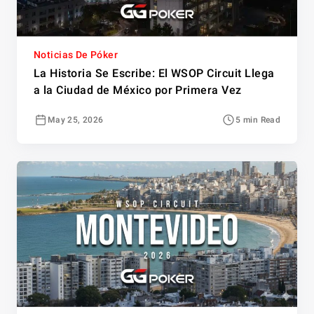
Noticias De Póker
La Historia Se Escribe: El WSOP Circuit Llega
a la Ciudad de México por Primera Vez
May 25, 2026
5 min Read