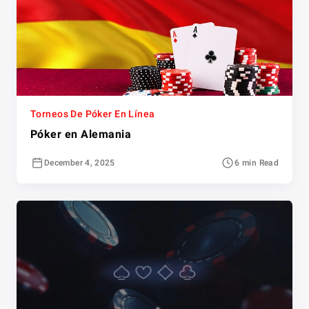
Torneos De Póker En Línea
Póker en Alemania
December 4, 2025
6 min Read