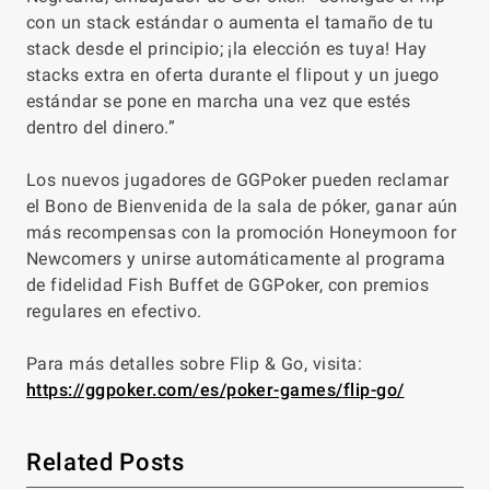
con un stack estándar o aumenta el tamaño de tu
stack desde el principio; ¡la elección es tuya! Hay
stacks extra en oferta durante el flipout y un juego
estándar se pone en marcha una vez que estés
dentro del dinero.”
Los nuevos jugadores de GGPoker pueden reclamar
el Bono de Bienvenida de la sala de póker, ganar aún
más recompensas con la promoción Honeymoon for
Newcomers y unirse automáticamente al programa
de fidelidad Fish Buffet de GGPoker, con premios
regulares en efectivo.
Para más detalles sobre Flip & Go, visita:
https://ggpoker.com/es/poker-games/flip-go/
Related Posts