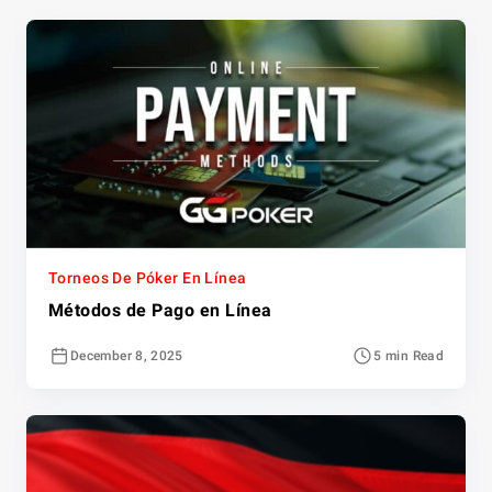
Torneos De Póker En Línea
Métodos de Pago en Línea
December 8, 2025
5 min Read