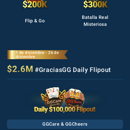
Batalla Real
Flip & Go
Misteriosa
1 de diciembre - 26 de
diciembre
$2.6M
#GraciasGG Daily Flipout
GGCare & GGCheers