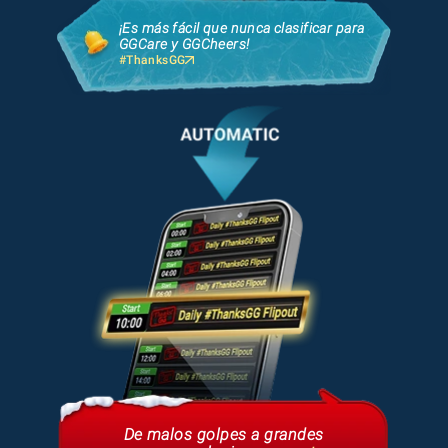
¡Es más fácil que nunca clasificar para
GGCare y GGCheers!
#ThanksGG
De malos golpes a grandes