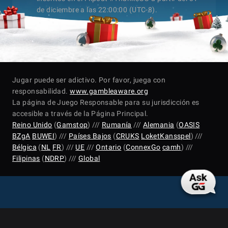
de diciembre a las 22:00:00 (UTC-8).
Jugar puede ser adictivo. Por favor, juega con
responsabilidad.
www.gambleaware.org
La página de Juego Responsable para su jurisdicción es
accesible a través de la Página Principal.
Reino Unido
(
Gamstop
) ///
Rumanía
///
Alemania
(
OASIS
BZgA
BUWEI
) ///
Países Bajos
(
CRUKS
LoketKansspel
) ///
Bélgica
(
NL
FR
) ///
UE
///
Ontario
(
ConnexGo
camh
) ///
Filipinas
(
NDRP
) ///
Global
© 2026 GGPoker all rights reserved.