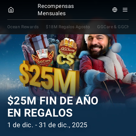
GGPOKER
Recompensas
Mensuales
Ocean Rewards
$18M Regalos Agosto
GGCare & GGCheer
$25M FIN DE AÑO
EN REGALOS
1 de dic. - 31 de dic., 2025