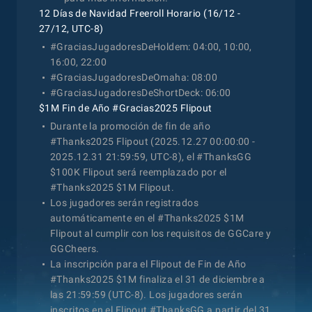
12 Días de Navidad Freeroll Horario (16/12 -
27/12, UTC-8)
#GraciasJugadoresDeHoldem: 04:00, 10:00,
16:00, 22:00
#GraciasJugadoresDeOmaha: 08:00
#GraciasJugadoresDeShortDeck: 06:00
$1M Fin de Año #Gracias2025 Flipout
Durante la promoción de fin de año
#Thanks2025 Flipout (2025.12.27 00:00:00 -
2025.12.31 21:59:59, UTC-8), el #ThanksGG
$100K Flipout será reemplazado por el
#Thanks2025 $1M Flipout.
Los jugadores serán registrados
automáticamente en el #Thanks2025 $1M
Flipout al cumplir con los requisitos de GGCare y
GGCheers.
La inscripción para el Flipout de Fin de Año
#Thanks2025 $1M finaliza el 31 de diciembre a
las 21:59:59 (UTC-8). Los jugadores serán
inscritos en el Flipout #ThanksGG a partir del 31