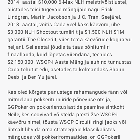
2014. aastal $10,000 6-Max NLH meistrivõistlustel,
alistades teisi tugevaid mängijaid nagu Erick
Lindgren, Martin Jacobson ja J.C. Tran. Seejärel,
2018. aastal, võitis Cada veel kaks käevõru, ühe
$3,000 NLH Shootout turniirilt ja $1,500 NLH $1M
garantii The Closerilt, viies tema käevõrude koguarvu
neljani. Sel aastal jõudis ta taas põhiturniiri
finaallauda, kuid lõpetas viiendana, teenides
$2,150,000. WSOP-i Aasta Mängija auhind tunnustas
Cada tohutut edu, asetades ta kolmandaks Shaun
Deebi ja Ben Yu järel.
Kas oled kõrgete panustega rahamängude fänn või
mitmelaua pokkeriturniiride põnevuse otsija,
GGPoker on pokkerientusiastide peamine sihtkoht.
Neile, kes soovivad võistelda prestiižse WSOP-i
käevõru nimel, tõusta WSOP Circuiti ringi jaoks või
lihtsalt lihvida oma strateegiaid klassikalistes
mängudes või pokkeriformaatides, on GGPokeril