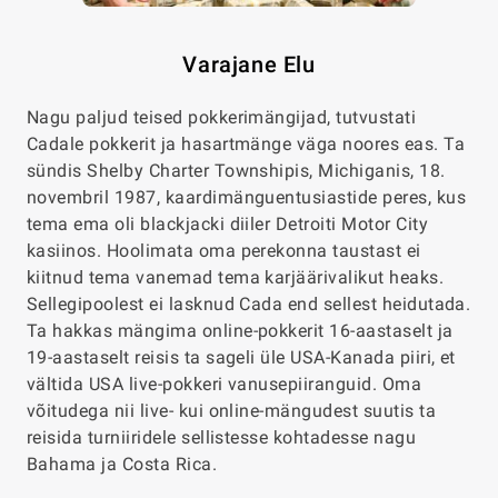
Varajane Elu
Nagu paljud teised pokkerimängijad, tutvustati
Cadale pokkerit ja hasartmänge väga noores eas. Ta
sündis Shelby Charter Townshipis, Michiganis, 18.
novembril 1987, kaardimänguentusiastide peres, kus
tema ema oli blackjacki diiler Detroiti Motor City
kasiinos. Hoolimata oma perekonna taustast ei
kiitnud tema vanemad tema karjäärivalikut heaks.
Sellegipoolest ei lasknud Cada end sellest heidutada.
Ta hakkas mängima online-pokkerit 16-aastaselt ja
19-aastaselt reisis ta sageli üle USA-Kanada piiri, et
vältida USA live-pokkeri vanusepiiranguid. Oma
võitudega nii live- kui online-mängudest suutis ta
reisida turniiridele sellistesse kohtadesse nagu
Bahama ja Costa Rica.