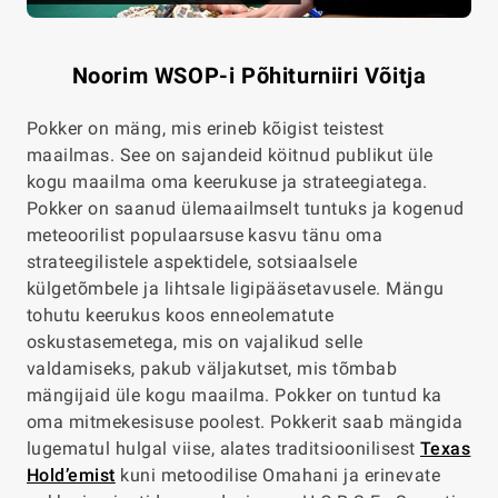
Noorim WSOP-i Põhiturniiri Võitja
Pokker on mäng, mis erineb kõigist teistest
maailmas. See on sajandeid köitnud publikut üle
kogu maailma oma keerukuse ja strateegiatega.
Pokker on saanud ülemaailmselt tuntuks ja kogenud
meteoorilist populaarsuse kasvu tänu oma
strateegilistele aspektidele, sotsiaalsele
külgetõmbele ja lihtsale ligipääsetavusele. Mängu
tohutu keerukus koos enneolematute
oskustasemetega, mis on vajalikud selle
valdamiseks, pakub väljakutset, mis tõmbab
mängijaid üle kogu maailma. Pokker on tuntud ka
oma mitmekesisuse poolest. Pokkerit saab mängida
lugematul hulgal viise, alates traditsioonilisest
Texas
Hold’emist
kuni metoodilise Omahani ja erinevate