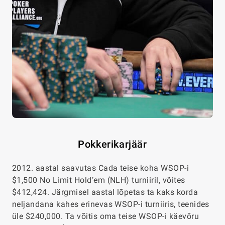
Pokkerikarjäär
2012. aastal saavutas Cada teise koha WSOP-i
$1,500 No Limit Hold’em (NLH) turniiril, võites
$412,424. Järgmisel aastal lõpetas ta kaks korda
neljandana kahes erinevas WSOP-i turniiris, teenides
üle $240,000. Ta võitis oma teise WSOP-i käevõru