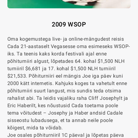
2009 WSOP
Oma kogemustega live- ja online-mängudest reisis
Cada 21-aastaselt Vegasesse oma esimeseks WSOP-
iks. Ta teenis kaks korda festivali ajal enne
põhiturniiri algust, lõpetades 64. kohal $1,500 NLH
turniiril $6,681 ja 17. kohal $1,500 NLH turniiril
$21,533. Põhiturniiri eel mängis Joe iga päev kuni
2000 kätt internetis. Kahjuks koges ta vahetult enne
põhiturniiri suurt langust, mis sundis teda otsima
rahalist abi. Ta leidis vajaliku raha Cliff Josephylt ja
Eric Haberilt, kes nõustusid Cada toetama poole
tema võitudest – Josephy ja Haber andsid Cadale
sisseostu lubadusega, et ta annab neile poole
kõigest, mida ta võidab.
Joe osales põhiturniiril 1C päeval ja lõpetas päeva