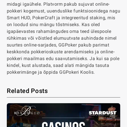
midagi igaühele. Platvorm pakub sujuvat online-
pokkeri kogemust, uuenduslike funktsioonidega nagu
Smart HUD, PokerCraft ja integreeritud staking, mis
on loodud sinu mängu tõstmiseks. Kas oled
igapäevastes rahamängudes oma teed ülespoole
rühkimas või võistled elumuutvate auhindade nimel
suurtes online-sarjades, GGPoker pakub parimat
keskkonda pokkerioskuste arendamiseks ja online-
pokkeri maailmas edu saavutamiseks. Ja kui sa pole
kindel, kust alustada, saad alati mängida tasuta
pokkerimänge ja õppida GGPokeri Koolis.
Related Posts