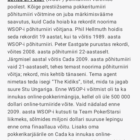
poolest. Kõige prestiižsema pokkeriturniiri
põhiturniiri võitmine on juba märkimisväärne
saavutus, kuid Cada hoiab ka rekordit noorima
WSOP-i põhiturniiri võitjana. Phil Hellmuth hoidis
seda rekordit 19 aastat, kui ta võitis 1989. aasta
WSOP-i põhiturniiri. Peter Eastgate purustas rekordi,
võites 2008. aasta põhiturniiri 22-aastaselt.
Järgmisel aastal võitis Cada 2009. aasta põhiturniiri
vaid 21-aastaselt, tehes temast noorima põhiturniiri
võitja; rekord, mis kehtib tänaseni. Tema agent
nimetas teda isegi “The Kidiks”, tiitel, mida ta jagab
suure Stu Ungariga. Enne WSOP-i võitmist oli ta ka
innukas online-pokkerimängija, kellel oli üle 500 000
dollari online-turniiride võite. Vaid nädalad enne
2009. aasta WSOP-i kutsuti ta Team PokerStarsi
liikmeks, sõlmides miljoni dollari suuruse lepingu
enne oma finaallaua võitu. Lisaks oma
pokkerikarjäärile on Cada ka innukas online-