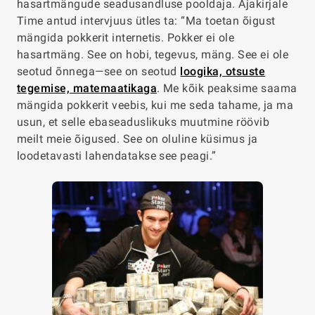
hasartmängude seadusandluse pooldaja. Ajakirjale
Time antud intervjuus ütles ta: “Ma toetan õigust
mängida pokkerit internetis. Pokker ei ole
hasartmäng. See on hobi, tegevus, mäng. See ei ole
seotud õnnega—see on seotud
loogika, otsuste
tegemise, matemaatikaga
. Me kõik peaksime saama
mängida pokkerit veebis, kui me seda tahame, ja ma
usun, et selle ebaseaduslikuks muutmine röövib
meilt meie õigused. See on oluline küsimus ja
loodetavasti lahendatakse see peagi.”