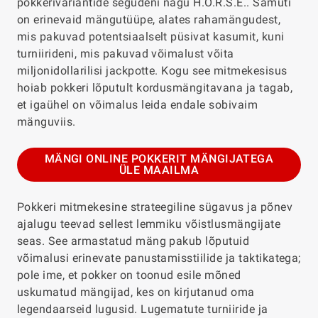
pokkerivariantide segudeni nagu H.O.R.S.E.. Samuti
on erinevaid mängutüüpe, alates rahamängudest,
mis pakuvad potentsiaalselt püsivat kasumit, kuni
turniirideni, mis pakuvad võimalust võita
miljonidollarilisi jackpotte. Kogu see mitmekesisus
hoiab pokkeri lõputult kordusmängitavana ja tagab,
et igaühel on võimalus leida endale sobivaim
mänguviis.
MÄNGI ONLINE POKKERIT MÄNGIJATEGA
ÜLE MAAILMA
Pokkeri mitmekesine strateegiline sügavus ja põnev
ajalugu teevad sellest lemmiku võistlusmängijate
seas. See armastatud mäng pakub lõputuid
võimalusi erinevate panustamisstiilide ja taktikatega;
pole ime, et pokker on toonud esile mõned
uskumatud mängijad, kes on kirjutanud oma
legendaarseid lugusid. Lugematute turniiride ja