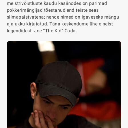
meistrivõistluste kaudu kasiinodes on parimad
pokkerimängijad tõestanud end teiste seas
silmapaistvatena; nende nimed on igaveseks mängu
ajalukku kirjutatud. Täna keskendume ühele neist
legendidest: Joe “The Kid” Cada.