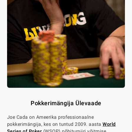
Pokkerimängija Ülevaade
Joe Cada on Ameerika professionaalne
pokkerimängija, kes on tuntud 2009. aasta
World
Series of Poker
(WSOP) põhiturniiri võitmise