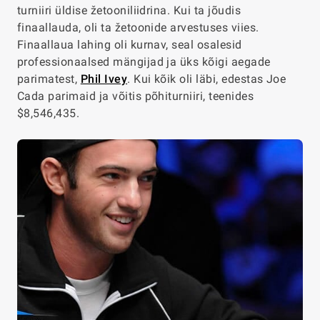
turniiri üldise žetooniliidrina. Kui ta jõudis
finaallauda, oli ta žetoonide arvestuses viies.
Finaallaua lahing oli kurnav, seal osalesid
professionaalsed mängijad ja üks kõigi aegade
parimatest,
Phil Ivey
. Kui kõik oli läbi, edestas Joe
Cada parimaid ja võitis põhiturniiri, teenides
$8,546,435.