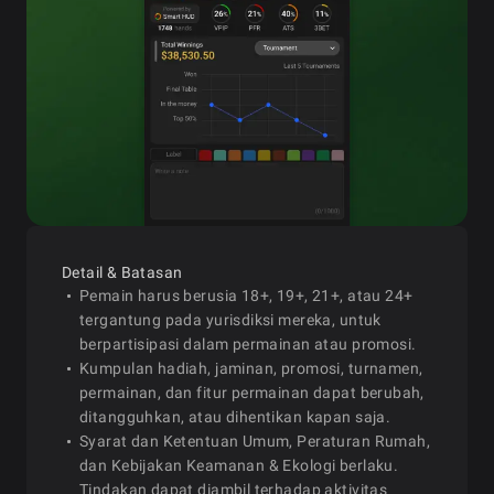
Detail & Batasan
Pemain harus berusia 18+, 19+, 21+, atau 24+
tergantung pada yurisdiksi mereka, untuk
berpartisipasi dalam permainan atau promosi.
Kumpulan hadiah, jaminan, promosi, turnamen,
permainan, dan fitur permainan dapat berubah,
ditangguhkan, atau dihentikan kapan saja.
Syarat dan Ketentuan Umum, Peraturan Rumah,
dan Kebijakan Keamanan & Ekologi berlaku.
Tindakan dapat diambil terhadap aktivitas