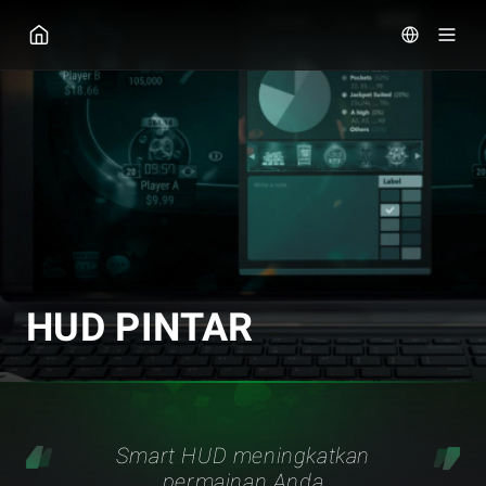
GGPOKER
HUD PINTAR
Smart HUD meningkatkan
permainan Anda