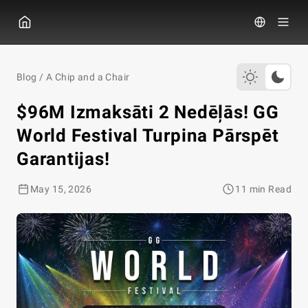
GGPOKER
Blog
/
A Chip and a Chair
$96M Izmaksāti 2 Nedēļās! GG
World Festival Turpina Pārspēt
Garantijas!
May 15, 2026
11 min Read