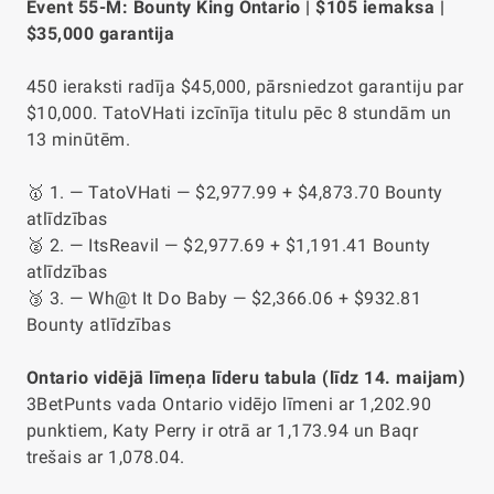
Event 55-M: Bounty King Ontario | $105 iemaksa |
$35,000 garantija
450 ieraksti radīja $45,000, pārsniedzot garantiju par
$10,000. TatoVHati izcīnīja titulu pēc 8 stundām un
13 minūtēm.
🥇 1. — TatoVHati — $2,977.99 + $4,873.70 Bounty
atlīdzības
🥈 2. — ItsReavil — $2,977.69 + $1,191.41 Bounty
atlīdzības
🥉 3. — Wh@t It Do Baby — $2,366.06 + $932.81
Bounty atlīdzības
Ontario vidējā līmeņa līderu tabula (līdz 14. maijam)
3BetPunts vada Ontario vidējo līmeni ar 1,202.90
punktiem, Katy Perry ir otrā ar 1,173.94 un Baqr
trešais ar 1,078.04.