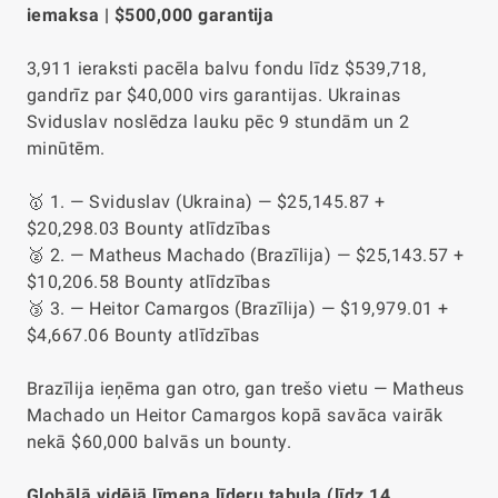
iemaksa | $500,000 garantija
3,911 ieraksti pacēla balvu fondu līdz $539,718,
gandrīz par $40,000 virs garantijas. Ukrainas
Sviduslav noslēdza lauku pēc 9 stundām un 2
minūtēm.
🥇 1. — Sviduslav (Ukraina) — $25,145.87 +
$20,298.03 Bounty atlīdzības
🥈 2. — Matheus Machado (Brazīlija) — $25,143.57 +
$10,206.58 Bounty atlīdzības
🥉 3. — Heitor Camargos (Brazīlija) — $19,979.01 +
$4,667.06 Bounty atlīdzības
Brazīlija ieņēma gan otro, gan trešo vietu — Matheus
Machado un Heitor Camargos kopā savāca vairāk
nekā $60,000 balvās un bounty.
Globālā vidējā līmeņa līderu tabula (līdz 14.