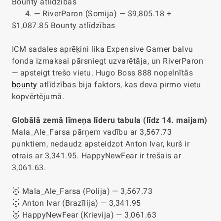
Bounty atlīdzības
4. — RiverParon (Somija) — $9,805.18 +
$1,087.85 Bounty atlīdzības
ICM sadales aprēķini lika Expensive Gamer balvu
fonda izmaksai pārsniegt uzvarētāja, un RiverParon
— apsteigt trešo vietu. Hugo Boss 888 nopelnītās
bounty
atlīdzības bija faktors, kas deva pirmo vietu
kopvērtējumā.
Globālā zemā līmeņa līderu tabula (līdz 14. maijam)
Mala_Ale_Farsa pārņem vadību ar 3,567.73
punktiem, nedaudz apsteidzot Anton Ivar, kurš ir
otrais ar 3,341.95. HappyNewFear ir trešais ar
3,061.63.
🥇 Mala_Ale_Farsa (Polija) — 3,567.73
🥈 Anton Ivar (Brazīlija) — 3,341.95
🥉 HappyNewFear (Krievija) — 3,061.63