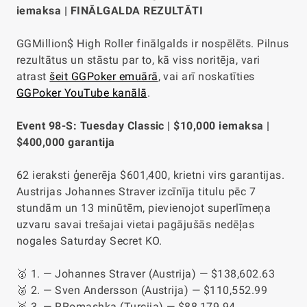
iemaksa | FINĀLGALDA REZULTĀTI
GGMillion$ High Roller finālgalds ir nospēlēts. Pilnus
rezultātus un stāstu par to, kā viss noritēja, vari
atrast
šeit GGPoker emuārā
, vai arī noskatīties
GGPoker YouTube kanālā
.
Event 98-S: Tuesday Classic | $10,000 iemaksa |
$400,000 garantija
62 ieraksti ģenerēja $601,400, krietni virs garantijas.
Austrijas Johannes Straver izcīnīja titulu pēc 7
stundām un 13 minūtēm, pievienojot superlīmeņa
uzvaru savai trešajai vietai pagājušās nedēļas
nogales Saturday Secret KO.
🥇 1. — Johannes Straver (Austrija) — $138,602.63
🥈 2. — Sven Andersson (Austrija) — $110,552.99
🥉 3. — RRomashka (Turcija) — $88,179.94