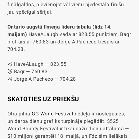
finālgaldos, pievienojot vēl vienu pjedestāla finišu
jau spēcīgai sērijai.
Ontario augstā līmeņa līderu tabula (līdz 14.
maijam)
HaveALaugh vada ar 823.55 punktiem, Baqr
ir otrais ar 760.83 un Jorge A Pacheco trešais ar
704.28.
🥇 HaveALaugh — 823.55
🥈 Baqr — 760.83
🥉 Jorge A Pacheco — 704.28
SKATOTIES UZ PRIEKŠU
Otrā pilnā
GG World Festival
nedēļa ir noslēgusies,
un darba dienu grafiks turpināja piegādāt. $525
World Bounty Festival ir tikai dažu dienu attālumā —
$10 miljoni garantēti 18. maijā, un līdz šim lielākais