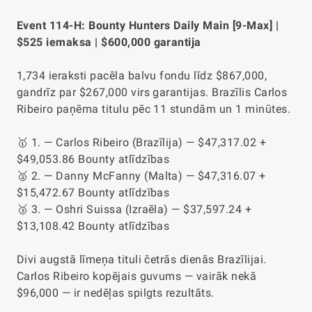
Event 114-H: Bounty Hunters Daily Main [9-Max] |
$525 iemaksa | $600,000 garantija
1,734 ieraksti pacēla balvu fondu līdz $867,000,
gandrīz par $267,000 virs garantijas. Brazīlis Carlos
Ribeiro paņēma titulu pēc 11 stundām un 1 minūtes.
🥇 1. — Carlos Ribeiro (Brazīlija) — $47,317.02 +
$49,053.86 Bounty atlīdzības
🥈 2. — Danny McFanny (Malta) — $47,316.07 +
$15,472.67 Bounty atlīdzības
🥉 3. — Oshri Suissa (Izraēla) — $37,597.24 +
$13,108.42 Bounty atlīdzības
Divi augstā līmeņa tituli četrās dienās Brazīlijai.
Carlos Ribeiro kopējais guvums — vairāk nekā
$96,000 — ir nedēļas spilgts rezultāts.