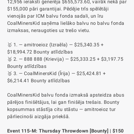
12,956 ieraksti ģenerēja $655,573.60, vairāk nekā par
$155,000 pāri garantijai. Pēdējie trīs spēlētāji
vienojās par ICM balvu fonda sadali, un īru
CoalMinersKid saņēma lielāko balvu no balvu fonda
izmaksas, neraugoties uz trešo vietu.
🥇 1. — amitroeioz (Izraēla) — $25,340.35 +
$18,994.72 Bounty atlīdzības
🥈 2. — 888 888 (Krievija) — $25,333.25 + $3,197.75
Bounty atlīdzības
🥉 3. — CoalMinersKid (Īrija) — $25,424.81 +
$6,214.41 Bounty atlīdzības
CoalMinersKid balvu fonda izmaksā apsteidza abus
pārējos finišētājus, lai gan finišēja trešais. Bounty
kopsummas stāstīja citu stāstu — amitroeioz tur
pārliecinoši aizgāja priekšā.
Event 115-M: Thursday Throwdown [Bounty] | $150