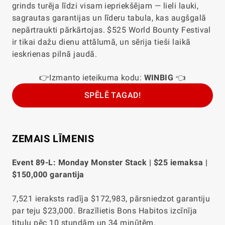
grinds turēja līdzi visam iepriekšējam — lieli lauki,
sagrautas garantijas un līderu tabula, kas augšgalā
nepārtraukti pārkārtojas. $525 World Bounty Festival
ir tikai dažu dienu attālumā, un sērija tieši laikā
ieskrienas pilnā jaudā.
👉Izmanto ieteikuma kodu:
WINBIG
👈
SPĒLĒ TAGAD!
ZEMAIS LĪMENIS
Event 89-L: Monday Monster Stack | $25 iemaksa |
$150,000 garantija
7,521 ieraksts radīja $172,983, pārsniedzot garantiju
par teju $23,000. Brazīlietis Bons Habitos izcīnīja
titulu pēc 10 stundām un 34 minūtēm.