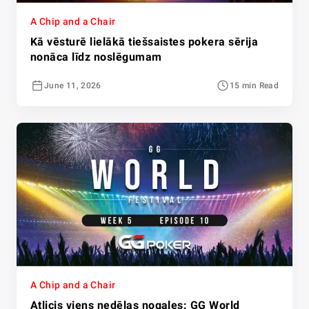
A Chip and a Chair
Kā vēsturē lielākā tiešsaistes pokera sērija
nonāca līdz noslēgumam
June 11, 2026
15 min Read
A Chip and a Chair
Atlicis viens nedēļas nogales: GG World