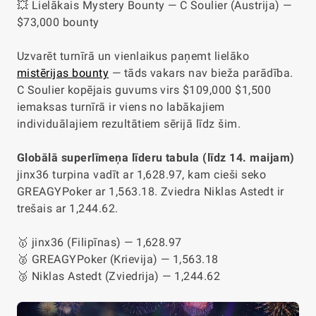
💥 Lielākais Mystery Bounty — C Soulier (Austrija) —
$73,000 bounty
Uzvarēt turnīrā un vienlaikus paņemt lielāko
mistērijas bounty
— tāds vakars nav bieža parādība.
C Soulier kopējais guvums virs $109,000 $1,500
iemaksas turnīrā ir viens no labākajiem
individuālajiem rezultātiem sērijā līdz šim.
Globālā superlīmeņa līderu tabula (līdz 14. maijam)
jinx36 turpina vadīt ar 1,628.97, kam cieši seko
GREAGYPoker ar 1,563.18. Zviedra Niklas Astedt ir
trešais ar 1,244.62.
🥇 jinx36 (Filipīnas) — 1,628.97
🥈 GREAGYPoker (Krievija) — 1,563.18
🥉 Niklas Astedt (Zviedrija) — 1,244.62