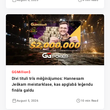
GGMillion$
Divi tituli trīs mēģinājumos: Hannesam
Ješkam meistarklase, kas apglabā leģendu
fināla galdu
August 5, 2026
10 min Read