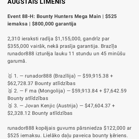
AUGSTAIS LĪMENIS
Event 88-H: Bounty Hunters Mega Main | $525
iemaksa | $800,000 garantija
2,310 ieraksti radīja $1,155,000, gandrīz par
$355,000 vairāk, nekā prasīja garantija. Brazīļa
runador888 izturēja lauku 11 stundu un 45 minūšu
garumā.
🥇 1. — runador888 (Brazīlija) — $59,915.38 +
$62,728.37 Bounty atlīdzības
🥈 2. — F ma (Mongolija) — $59,913.84 + $7,642.59
Bounty atlīdzības
🥉 3. — Jovan Kenjic (Austrija) — $47,604.37 +
$2,328.12 Bounty atlīdzības
runador888 kopējais guvums pārsniedza $122,000 ar
$525 iemaksu. Lielāko daļu paveica bounty ķēriens.