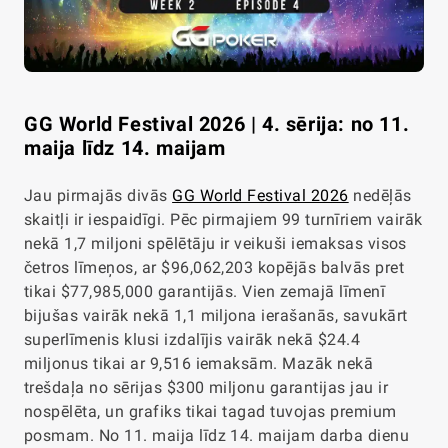
GG World Festival 2026 | 4. sērija: no 11.
maija līdz 14. maijam
Jau pirmajās divās
GG World Festival 2026
nedēļās
skaitļi ir iespaidīgi. Pēc pirmajiem 99 turnīriem vairāk
nekā 1,7 miljoni spēlētāju ir veikuši iemaksas visos
četros līmeņos, ar $96,062,203 kopējās balvās pret
tikai $77,985,000 garantijās. Vien zemajā līmenī
bijušas vairāk nekā 1,1 miljona ierašanās, savukārt
superlīmenis klusi izdalījis vairāk nekā $24.4
miljonus tikai ar 9,516 iemaksām. Mazāk nekā
trešdaļa no sērijas $300 miljonu garantijas jau ir
nospēlēta, un grafiks tikai tagad tuvojas premium
posmam. No 11. maija līdz 14. maijam darba dienu