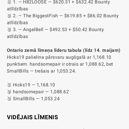
🥇 1. — H82LOOSE — $620.31 + $632.42 Bounty
atlīdzības
🥈 2. — The BiggestFish — $619.85 + $86.02 Bounty
atlīdzības
🥉 3. — AngelBell — $492.53 + $50.42 Bounty
atlīdzības
Ontario zemā līmeņa līderu tabula (līdz 14. maijam)
Hicks19 palielina pārsvaru augšgalā ar 1,168.10
punktiem. handsomepair ir otrais ar 1,088.62, bet
SmallBills — trešais ar 1,053.24.
🥇 Hicks19 — 1,168.10
🥈 handsomepair — 1,088.62
🥉 SmallBills — 1,053.24
VIDĒJAIS LĪMENIS