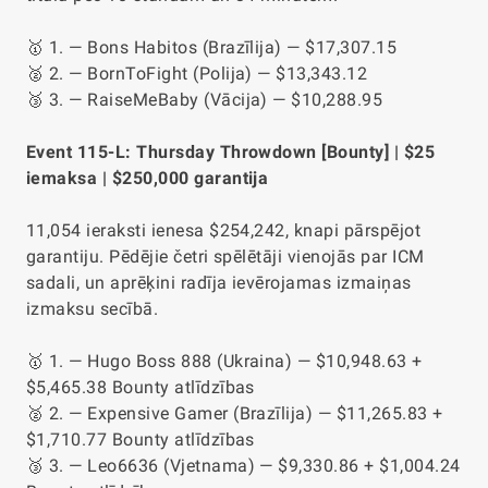
🥇 1. — Bons Habitos (Brazīlija) — $17,307.15
🥈 2. — BornToFight (Polija) — $13,343.12
🥉 3. — RaiseMeBaby (Vācija) — $10,288.95
Event 115-L: Thursday Throwdown [Bounty] | $25
iemaksa | $250,000 garantija
11,054 ieraksti ienesa $254,242, knapi pārspējot
garantiju. Pēdējie četri spēlētāji vienojās par ICM
sadali, un aprēķini radīja ievērojamas izmaiņas
izmaksu secībā.
🥇 1. — Hugo Boss 888 (Ukraina) — $10,948.63 +
$5,465.38 Bounty atlīdzības
🥈 2. — Expensive Gamer (Brazīlija) — $11,265.83 +
$1,710.77 Bounty atlīdzības
🥉 3. — Leo6636 (Vjetnama) — $9,330.86 + $1,004.24