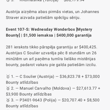
Austrija aizņēma abas pirmās vietas, un Johannes
Straver aizvada patiešām spēcīgu sēriju.
Event 107-S: Wednesday Wonderbox [Mystery
Bounty] | $1,500 iemaksa | $400,000 garantija
281 ieraksts tikko pārspēja garantiju ar $400,425.
Austrijas C Soulier uzvarēja pēc 8 stundām un 26
minūtēm un arī paņēma turnīra lielāko mistērijas
bounty, padarot vakaru pie galda patiešām izcilu.
🥇 1. — C Soulier (Austrija) — $36,823.78 + $73,000
Bounty atlīdzības
🥈 2. — Manuel Carvalho (Moldova) — $27,613.77 +
$3,900 Bounty atlīdzības
🥉 3. — P3401-9643 (Polija) — $20,707.40 + $8,500
Bounty atlīdzības