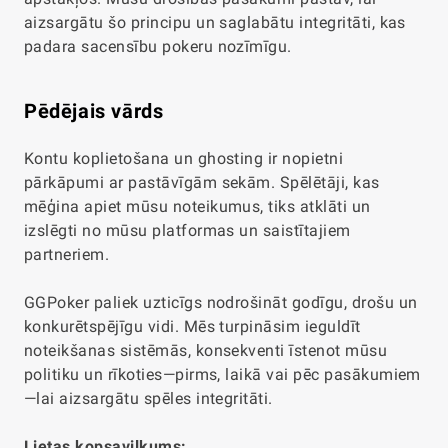
aizsargātu šo principu un saglabātu integritāti, kas
padara sacensību pokeru nozīmīgu.
Pēdējais vārds
Kontu koplietošana un ghosting ir nopietni
pārkāpumi ar pastāvīgām sekām. Spēlētāji, kas
mēģina apiet mūsu noteikumus, tiks atklāti un
izslēgti no mūsu platformas un saistītajiem
partneriem.
GGPoker paliek uzticīgs nodrošināt godīgu, drošu un
konkurētspējīgu vidi. Mēs turpināsim ieguldīt
noteikšanas sistēmās, konsekventi īstenot mūsu
politiku un rīkoties—pirms, laikā vai pēc pasākumiem
—lai aizsargātu spēles integritāti.
Lietas kopsavilkums: