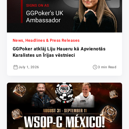
News, Headlines & Press Releases
GGPoker atklāj Liju Haueru kā Apvienotās
Karalistes un Īrijas vēstnieci
July 1, 2026
3 min Read