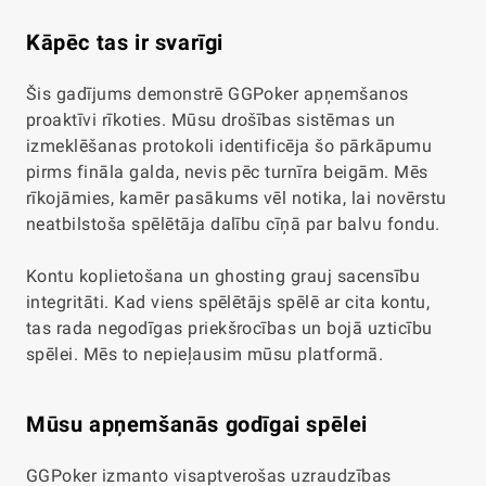
Kāpēc tas ir svarīgi
Šis gadījums demonstrē GGPoker apņemšanos
proaktīvi rīkoties. Mūsu drošības sistēmas un
izmeklēšanas protokoli identificēja šo pārkāpumu
pirms fināla galda, nevis pēc turnīra beigām. Mēs
rīkojāmies, kamēr pasākums vēl notika, lai novērstu
neatbilstoša spēlētāja dalību cīņā par balvu fondu.
Kontu koplietošana un ghosting grauj sacensību
integritāti. Kad viens spēlētājs spēlē ar cita kontu,
tas rada negodīgas priekšrocības un bojā uzticību
spēlei. Mēs to nepieļausim mūsu platformā.
Mūsu apņemšanās godīgai spēlei
GGPoker izmanto visaptverošas uzraudzības