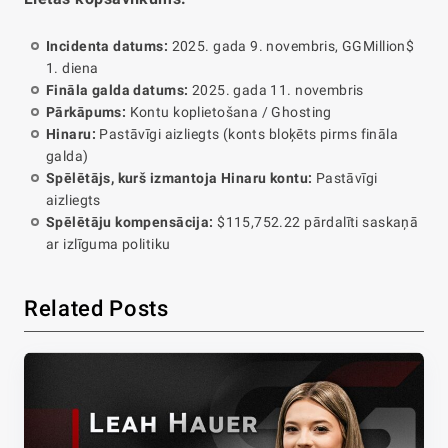
Incidenta datums:
2025. gada 9. novembris, GGMillion$
1. diena
Fināla galda datums:
2025. gada 11. novembris
Pārkāpums:
Kontu koplietošana / Ghosting
Hinaru:
Pastāvīgi aizliegts (konts bloķēts pirms fināla
galda)
Spēlētājs, kurš izmantoja Hinaru kontu:
Pastāvīgi
aizliegts
Spēlētāju kompensācija:
$115,752.22 pārdalīti saskaņā
ar izlīguma politiku
Related Posts