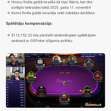
Hinaru fināla galdā ieradās kā čipu līderis, bet tika
izslēgts tiešraides laikā 2025. gada 11. novembrī
Konts fināla galdā nevarēja veikt nekādas darbības
Spēlētāju kompensācija:
$115,752.22 tiks pārdalīti ietekmētajiem spēlētājiem
saskaņā ar GGPoker izlīguma politiku