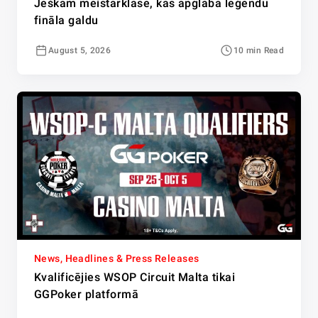
Ješkam meistarklase, kas apglabā leģendu
fināla galdu
August 5, 2026
10 min Read
News, Headlines & Press Releases
Kvalificējies WSOP Circuit Malta tikai
GGPoker platformā