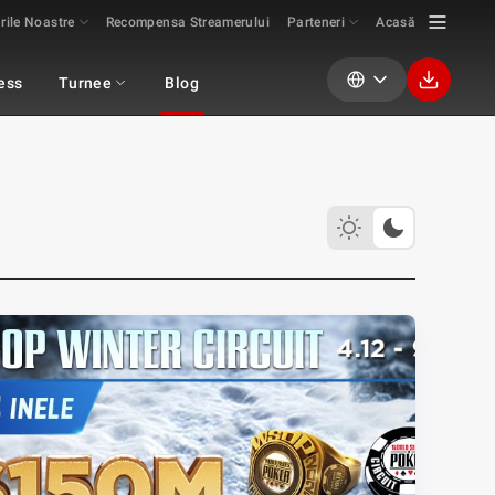
rile Noastre
Recompensa Streamerului
Parteneri
Acasă
ess
Turnee
Blog