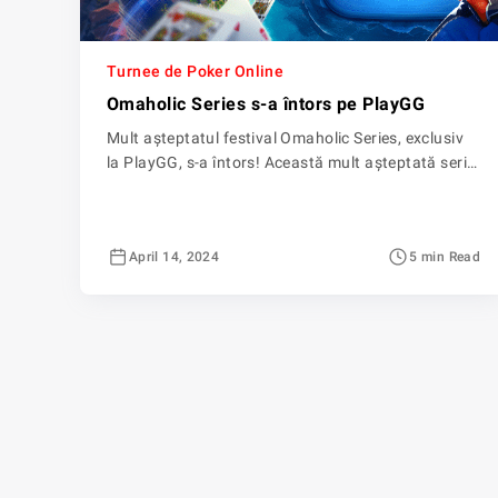
Turnee de Poker Online
Omaholic Series s-a întors pe PlayGG
Mult așteptatul festival Omaholic Series, exclusiv
la PlayGG, s-a întors! Această mult așteptată serie
de turnee a revenit la cea mai mare cameră de
poker din lume. Oferind premii garantate de 10
milioane de dolari, seria este programată să se
April 14, 2024
5 min Read
desfășoare începând cu 14 aprilie și până pe pe 29
aprilie. Această serie a fost […]