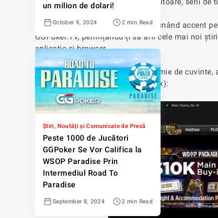
bannere și postere cu promoțiile viitoare, serii de t
un milion de dolari!
October 9, 2024
2 min Read
Noul look a fost atent proiectat, punând accent pe l
GGPoker.TV, permițându-ți să afli cele mai noi știr
aplicație și browser.
Se spune că o imagine face cât o mie de cuvinte, a
iată noul look (afișat în modul max):
Știri, Noutăți și Comunicate de Presă
Peste 1000 de Jucători
GGPoker Se Vor Califica la
WSOP Paradise Prin
Intermediul Road To
Paradise
September 8, 2024
2 min Read