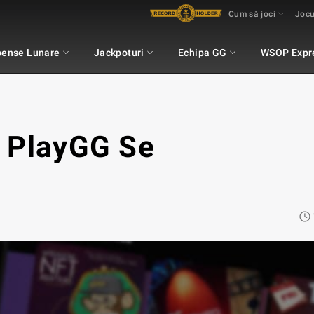
Cum să joci
Jocu
ense Lunare
Jackpoturi
Echipa GG
WSOP Expr
ei PlayGG Se