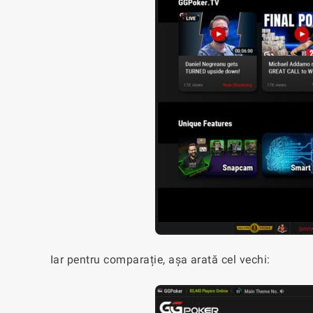
Iar pentru comparație, așa arată cel vechi: