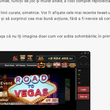
urnee, funcții de joc și multe altele, a fost complet reproiecta
inii curate, simetrice. Vor fi afișate cele mai recente tweet-u
i și să surprinzi cea mai bună acțiune, fără a fi nevoie să co
șa că nu îți imagina doar cum vor arăta schimbările; în prim