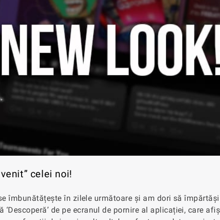
venit” celei noi!
G se îmbunătățește în zilele următoare și am dori să împărtăș
 ‘Descoperă’ de pe ecranul de pornire al aplicației, care afi