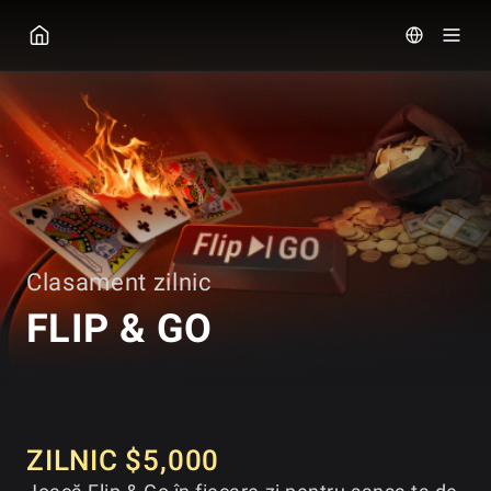
GGPOKER
Clasament zilnic
FLIP & GO
ZILNIC $5,000