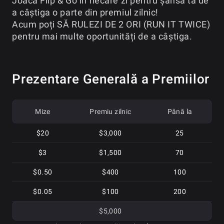
Joacă Flip & Go în fiecare zi pentru șansa ta de
a câștiga o parte din premiul zilnic!
Acum poți SĂ RULEZI DE 2 ORI (RUN IT TWICE)
pentru mai multe oportunități de a câștiga.
Prezentare Generală a Premiilor
Mize
Premiu zilnic
Până la
$20
$3,000
25
$3
$1,500
70
$0.50
$400
100
$0.05
$100
200
$5,000