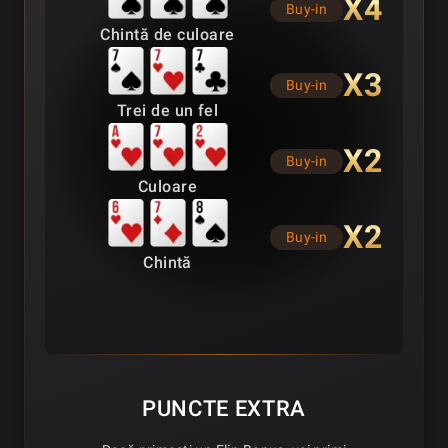
X4
Buy-in
Chintă de culoare
X3
Buy-in
Trei de un fel
X2
Buy-in
Culoare
X2
Buy-in
Chintă
PUNCTE EXTRA