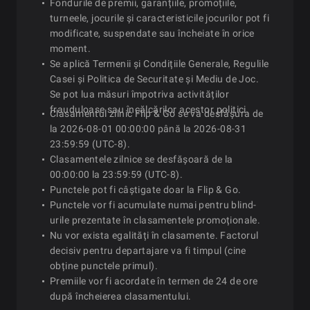
Fondurile de premii, garanțiile, promoțiile,
turneele, jocurile și caracteristicile jocurilor pot fi
modificate, suspendate sau încheiate în orice
moment.
Se aplică Termenii și Condițiile Generale, Regulile
Casei și Politica de Securitate și Mediu de Joc.
Se pot lua măsuri împotriva activităților
frauduloase sau încălcărilor acestor politici.
Clasamentul zilnic Flip & Go se va desfășura de
la 2026-08-01 00:00:00 până la 2026-08-31
23:59:59 (UTC-8).
Clasamentele zilnice se desfășoară de la
00:00:00 la 23:59:59 (UTC-8).
Punctele pot fi câștigate doar la Flip & Go.
Punctele vor fi acumulate numai pentru blind-
urile prezentate în clasamentele promoționale.
Nu vor exista egalități în clasamente. Factorul
decisiv pentru departajare va fi timpul (cine
obține punctele primul).
Premiile vor fi acordate în termen de 24 de ore
după încheierea clasamentului.