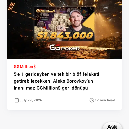
GGMillion$
5’e 1 gerideyken ve tek bir blöf felaketi
getirebilecekken: Aleks Borovkov’un
inanılmaz GGMillion$ geri dönüşü
July 29, 2026
12 min Read