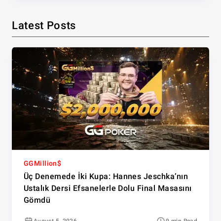
Latest Posts
GGMillion$
Üç Denemede İki Kupa: Hannes Jeschka’nın
Ustalık Dersi Efsanelerle Dolu Final Masasını
Gömdü
August 5, 2026
9 min Read