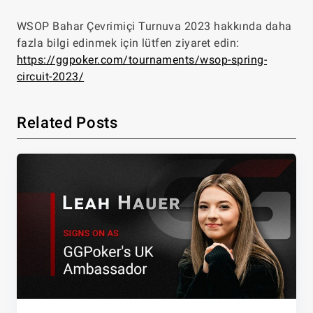
WSOP Bahar Çevrimiçi Turnuva 2023 hakkında daha
fazla bilgi edinmek için lütfen ziyaret edin:
https://ggpoker.com/tournaments/wsop-spring-
circuit-2023/
Related Posts