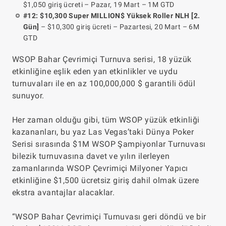
$1,050 giriş ücreti – Pazar, 19 Mart – 1M GTD
#12: $10,300 Super MILLION$ Yüksek Roller NLH [2.
Gün]
– $10,300 giriş ücreti – Pazartesi, 20 Mart – 6M
GTD
WSOP Bahar Çevrimiçi Turnuva serisi, 18 yüzük
etkinliğine eşlik eden yan etkinlikler ve uydu
turnuvaları ile en az 100,000,000 $ garantili ödül
sunuyor.
Her zaman olduğu gibi, tüm WSOP yüzük etkinliği
kazananları, bu yaz Las Vegas’taki Dünya Poker
Serisi sırasında $1M WSOP Şampiyonlar Turnuvası
bilezik turnuvasına davet ve yılın ilerleyen
zamanlarında WSOP Çevrimiçi Milyoner Yapıcı
etkinliğine $1,500 ücretsiz giriş dahil olmak üzere
ekstra avantajlar alacaklar.
“WSOP Bahar Çevrimiçi Turnuvası geri döndü ve bir