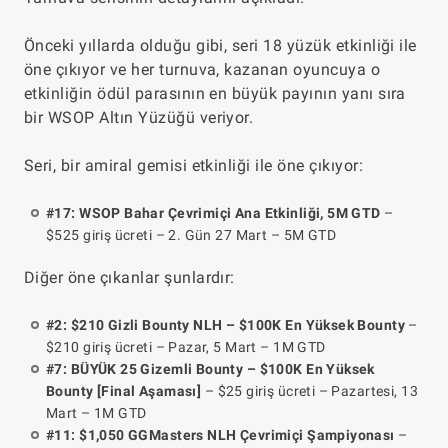
Önceki yıllarda olduğu gibi, seri 18 yüzük etkinliği ile
öne çıkıyor ve her turnuva, kazanan oyuncuya o
etkinliğin ödül parasının en büyük payının yanı sıra
bir WSOP Altın Yüzüğü veriyor.
Seri, bir amiral gemisi etkinliği ile öne çıkıyor:
#17: WSOP Bahar Çevrimiçi Ana Etkinliği, 5M GTD
–
$525 giriş ücreti – 2. Gün 27 Mart – 5M GTD
Diğer öne çıkanlar şunlardır:
#2: $210 Gizli Bounty NLH – $100K En Yüksek Bounty
–
$210 giriş ücreti – Pazar, 5 Mart – 1M GTD
#7: BÜYÜK 25 Gizemli Bounty – $100K En Yüksek
Bounty [Final Aşaması]
– $25 giriş ücreti – Pazartesi, 13
Mart – 1M GTD
#11: $1,050 GGMasters NLH Çevrimiçi Şampiyonası
–