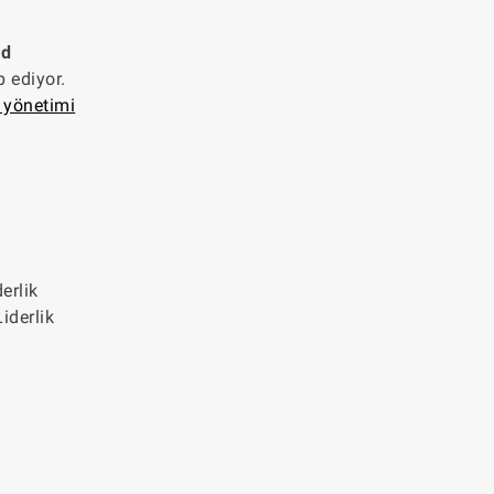
ld
 ediyor.
 yönetimi
erlik
iderlik