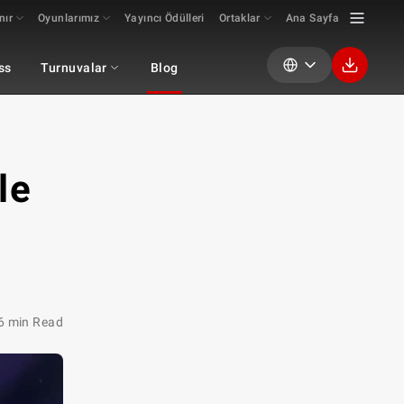
nır
Oyunlarımız
Yayıncı Ödülleri
Ortaklar
Ana Sayfa
ss
Turnuvalar
Blog
le
6 min Read