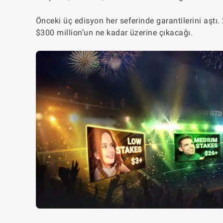
Önceki üç edisyon her seferinde garantilerini aştı
$300 million’un ne kadar üzerine çıkacağı.