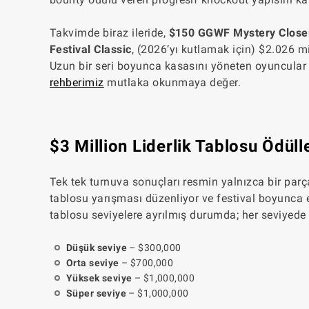
Takvimde biraz ileride,
$150 GGWF Mystery Close
Festival Classic
, (2026’yı kutlamak için) $2.026 m
Uzun bir seri boyunca kasasını yöneten oyuncular
rehberimiz
mutlaka okunmaya değer.
$3 Million Liderlik Tablosu Ödülle
Tek tek turnuva sonuçları resmin yalnızca bir parça
tablosu yarışması düzenliyor ve festival boyunca en
tablosu seviyelere ayrılmış durumda; her seviyede 
Düşük seviye
– $300,000
Orta seviye
– $700,000
Yüksek seviye
– $1,000,000
Süper seviye
– $1,000,000