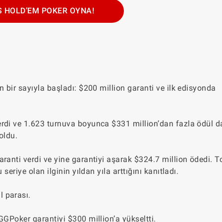
 HOLD’EM POKER OYNA!
n bir sayıyla başladı: $200 million garanti ve ilk edisyonda
rdi ve 1.623 turnuva boyunca $331 million’dan fazla ödül d
oldu.
aranti verdi ve yine garantiyi aşarak $324.7 million ödedi. 
seriye olan ilginin yıldan yıla arttığını kanıtladı.
 parası.
GGPoker garantiyi $300 million’a yükseltti.