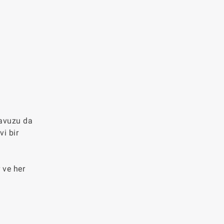
havuzu da
vi bir
 ve her