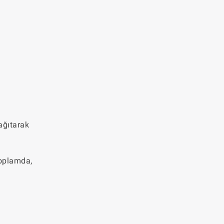
ağıtarak
Toplamda,