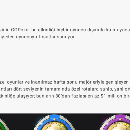
isidir. GGPoker bu etkinliği hiçbir oyuncu dışarıda kalmayaca
eviyeden oyuncuya fırsatlar sunuyor:
 özel oyunlar ve inanılmaz hafta sonu majörleriyle genişleyen
ntları dört seviyenin tamamında özel rotalara sahip, yani o
nliğe ulaşıyor; bunların 30’dan fazlası en az $1 million bir