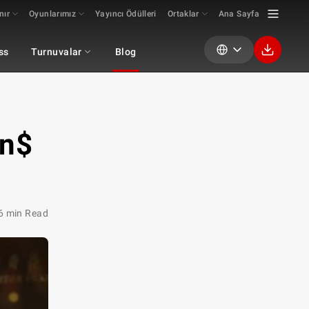
nır
Oyunlarımız
Yayıncı Ödülleri
Ortaklar
Ana Sayfa
ss
Turnuvalar
Blog
on$
6 min Read