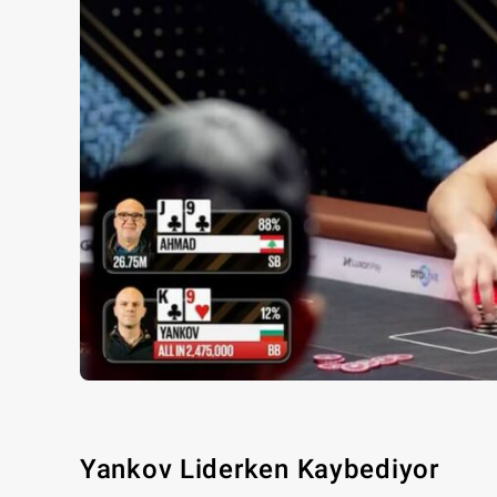
Yankov Liderken Kaybediyor