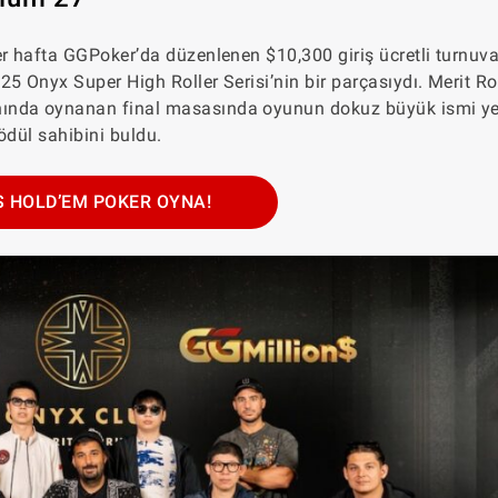
er hafta GGPoker’da düzenlenen $10,300 giriş ücretli turnuva
5 Onyx Super High Roller Serisi’nin bir parçasıydı. Merit Ro
ında oynanan final masasında oyunun dokuz büyük ismi yer
 ödül sahibini buldu.
 HOLD’EM POKER OYNA!