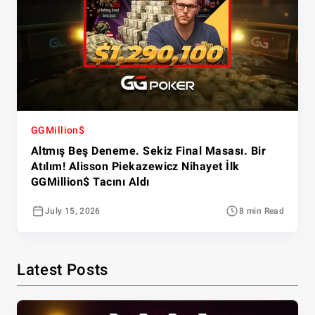
GGMillion$
Altmış Beş Deneme. Sekiz Final Masası. Bir
Atılım! Alisson Piekazewicz Nihayet İlk
GGMillion$ Tacını Aldı
July 15, 2026
8 min Read
Latest Posts