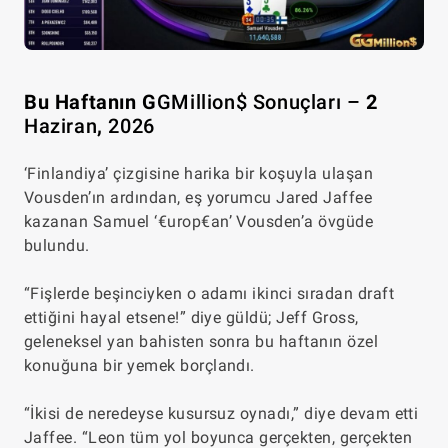
Bu Haftanın G
GMillion$ Sonuçları –
2
Haziran
,
2026
‘Finlandiya’ çizgisine harika bir koşuyla ulaşan
Vousden’ın ardından, eş yorumcu Jared Jaffee
kazanan Samuel ‘€urop€an’ Vousden’a övgüde
bulundu.
“Fişlerde beşinciyken o adamı ikinci sıradan draft
ettiğini hayal etsene!” diye güldü; Jeff Gross,
geleneksel yan bahisten sonra bu haftanın özel
konuğuna bir yemek borçlandı.
“İkisi de neredeyse kusursuz oynadı,” diye devam etti
Jaffee. “Leon tüm yol boyunca gerçekten, gerçekten