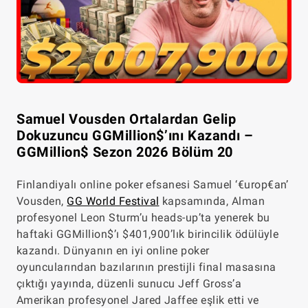
Samuel Vousden Ortalardan Gelip
Dokuzuncu GGMillion$’ını Kazandı –
GGMillion$ Sezon 2026 Bölüm 20
Finlandiyalı online poker efsanesi Samuel ‘€urop€an’
Vousden,
GG World Festival
kapsamında, Alman
profesyonel Leon Sturm’u heads-up’ta yenerek bu
haftaki GGMillion$’ı $401,900’lık birincilik ödülüyle
kazandı. Dünyanın en iyi online poker
oyuncularından bazılarının prestijli final masasına
çıktığı yayında, düzenli sunucu Jeff Gross’a
Amerikan profesyonel Jared Jaffee eşlik etti ve