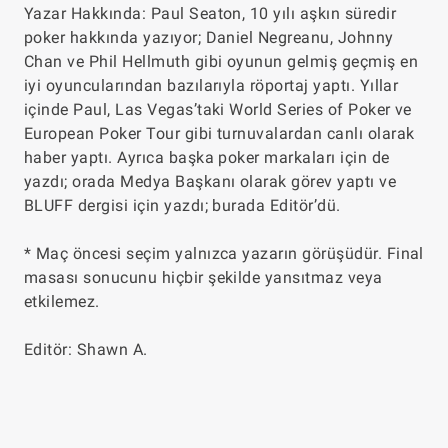
Yazar Hakkında: Paul Seaton, 10 yılı aşkın süredir
poker hakkında yazıyor; Daniel Negreanu, Johnny
Chan ve Phil Hellmuth gibi oyunun gelmiş geçmiş en
iyi oyuncularından bazılarıyla röportaj yaptı. Yıllar
içinde Paul, Las Vegas’taki World Series of Poker ve
European Poker Tour gibi turnuvalardan canlı olarak
haber yaptı. Ayrıca başka poker markaları için de
yazdı; orada Medya Başkanı olarak görev yaptı ve
BLUFF dergisi için yazdı; burada Editör’dü.
* Maç öncesi seçim yalnızca yazarın görüşüdür. Final
masası sonucunu hiçbir şekilde yansıtmaz veya
etkilemez.
Editör: Shawn A.