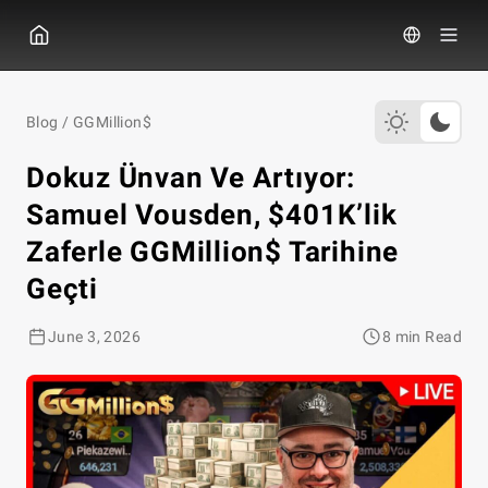
GGPOKER
Blog
/
GGMillion$
Dokuz Ünvan Ve Artıyor:
Samuel Vousden, $401K’lik
Zaferle GGMillion$ Tarihine
Geçti
June 3, 2026
8 min Read