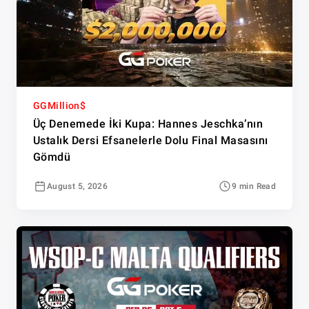
GGMillion$
Üç Denemede İki Kupa: Hannes Jeschka’nın
Ustalık Dersi Efsanelerle Dolu Final Masasını
Gömdü
August 5, 2026
9 min Read