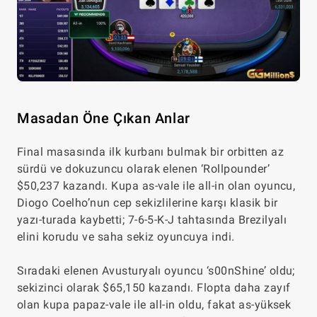
Masadan Öne Çıkan Anlar
Final masasında ilk kurbanı bulmak bir orbitten az
sürdü ve dokuzuncu olarak elenen ‘Rollpounder’
$50,237 kazandı. Kupa as-vale ile all-in olan oyuncu,
Diogo Coelho’nun cep sekizlilerine karşı klasik bir
yazı-turada kaybetti; 7-6-5-K-J tahtasında Brezilyalı
elini korudu ve saha sekiz oyuncuya indi.
Sıradaki elenen Avusturyalı oyuncu ‘s00nShine’ oldu;
sekizinci olarak $65,150 kazandı. Flopta daha zayıf
olan kupa papaz-vale ile all-in oldu, fakat as-yüksek