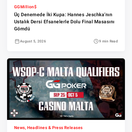
GGMillion$
Üç Denemede İki Kupa: Hannes Jeschka’nın
Ustalık Dersi Efsanelerle Dolu Final Masasını
Gömdü
August 5, 2026
9 min Read
News, Headlines & Press Releases