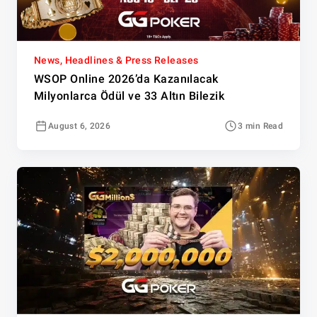
News, Headlines & Press Releases
WSOP Online 2026’da Kazanılacak
Milyonlarca Ödül ve 33 Altın Bilezik
August 6, 2026
3 min Read