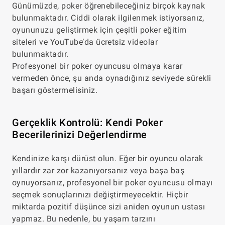
Günümüzde, poker öğrenebileceğiniz birçok kaynak
bulunmaktadır. Ciddi olarak ilgilenmek istiyorsanız,
oyununuzu geliştirmek için çeşitli poker eğitim
siteleri ve YouTube’da ücretsiz videolar
bulunmaktadır.
Profesyonel bir poker oyuncusu olmaya karar
vermeden önce, şu anda oynadığınız seviyede sürekli
başarı göstermelisiniz.
Gerçeklik Kontrolü: Kendi Poker
Becerilerinizi Değerlendirme
Kendinize karşı dürüst olun. Eğer bir oyuncu olarak
yıllardır zar zor kazanıyorsanız veya başa baş
oynuyorsanız, profesyonel bir poker oyuncusu olmayı
seçmek sonuçlarınızı değiştirmeyecektir. Hiçbir
miktarda pozitif düşünce sizi aniden oyunun ustası
yapmaz. Bu nedenle, bu yaşam tarzını