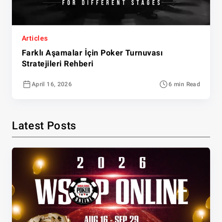
Articles
Farklı Aşamalar İçin Poker Turnuvası
Stratejileri Rehberi
April 16, 2026
6 min Read
Latest Posts