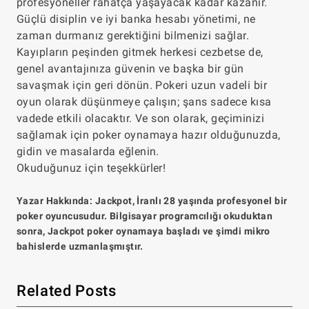
profesyoneller rahatça yaşayacak kadar kazanır.
Güçlü disiplin ve iyi banka hesabı yönetimi, ne
zaman durmanız gerektiğini bilmenizi sağlar.
Kayıpların peşinden gitmek herkesi cezbetse de,
genel avantajınıza güvenin ve başka bir gün
savaşmak için geri dönün. Pokeri uzun vadeli bir
oyun olarak düşünmeye çalışın; şans sadece kısa
vadede etkili olacaktır. Ve son olarak, geçiminizi
sağlamak için poker oynamaya hazır olduğunuzda,
gidin ve masalarda eğlenin.
Okuduğunuz için teşekkürler!
Yazar Hakkında: Jackpot, İranlı 28 yaşında profesyonel bir
poker oyuncusudur. Bilgisayar programcılığı okuduktan
sonra, Jackpot poker oynamaya başladı ve şimdi mikro
bahislerde uzmanlaşmıştır.
Related Posts