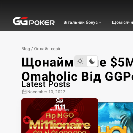
GGПОКЕР
Вітальний бонус
Щомісячн
Blog
/
Онлайн-серії
Щонайменше $5M 
Omaholic Від GGP
Latest Posts
November 10, 2022