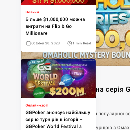
Новини
Більше $1,000,000 можна
виграти на Flip & Go
Millionare
October 20, 2023
1 min Read
Флагманська турнірна серія G
Онлайн-серії
GGPoker анонсує найбільшу
GGPoker запускає черговий цикл популярної сер
серію турнірів в історії –
GGPoker World Festival з
Серія складається виключно з турнірів з Омахи 