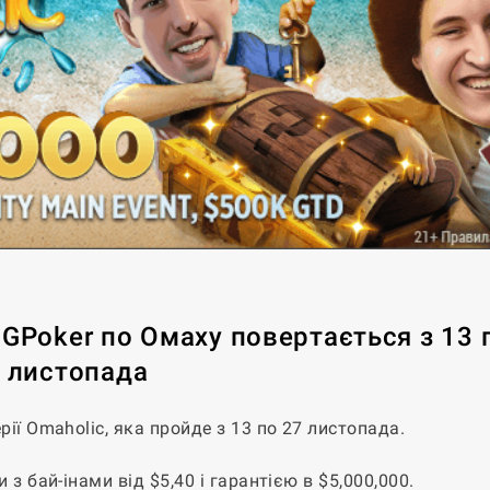
GPoker по Омаху повертається з 13 
листопада
ії Omaholic, яка пройде з 13 по 27 листопада.
з бай-інами від $5,40 і гарантією в $5,000,000.