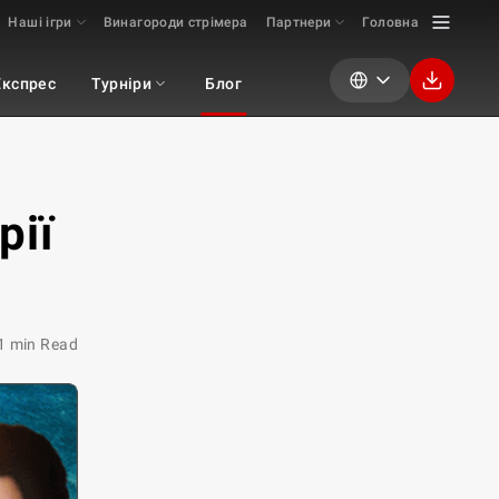
Наші ігри
Винагороди стрімера
Партнери
Головна
кспрес
Турніри
Блог
рії
1 min Read