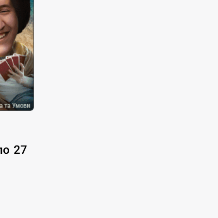
по 27