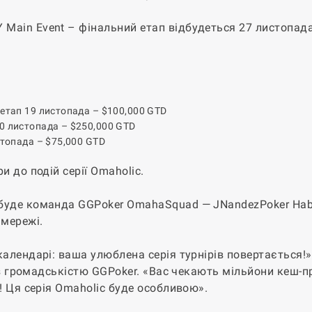
in Event – ​​фінальний етап відбудеться 27 листопада
етап 19 листопада – $100,000 GTD
0 листопада – $250,000 GTD
стопада – $75,000 GTD
 до подій серії Omaholic.
буде команда GGPoker OmahaSquad — JNandezPoker Hab
 мережі.
алендарі: ваша улюблена серія турнірів повертається!»
із громадськістю GGPoker. «Вас чекають мільйони кеш-п
! Ця серія Omaholic буде особливою».