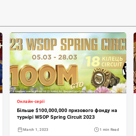
Онлайн-серії
Більше $100,000,000 призового фонду на
турнірі WSOP Spring Circuit 2023
March 1, 2023
1 min Read