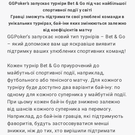
GGPoker’s запускає турніри Bet & Go під час найбільшої
спортивної події у світі
Гравці зможуть підтримати свої улюблені команди в
унікальних турнірах, бай-іни яких змінюються залежно
від коефіцієнтів матчу
GGPoker’s запускає новий тип турнірів – Bet & Go
– який допоможе вам ще яскравіше виявити
підтримку ваших улюблених спортивних команд!
Кожен турнір Bet & Go приурочений до
майбутньої спортивної події, наприклад,
футбольного або тенісного матчу. Для кожного
турніру буде доступно два варіанти бай-іну: по
одному для кожного суперника у майбутній події.
При цьому кожен бай-ін буде знижено залежно
від шансів кожного суперника на перемогу.
Наприклад, до бай-інів гравців, які підтримують
фаворитів, будуть застосовуватися менші
знижки, ніж до тих, хто вирішили підтримати