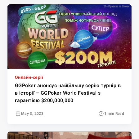
Онлайн-серії
GGPoker анонсує найбільшу серію турнірів
в історії – GGPoker World Festival з
гарантією $200,000,000
May 3, 2023
1 min Read