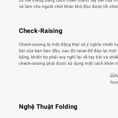
có thể thắng bằng cách hoàn thành tay bài của mì
và làm cho người chơi khác khó đọc được lối chơi
Check-Raising
Check-raising là một động thái có ý nghĩa chiến l
bài của bạn ban đầu, sau đó raise để đáp lại một
bằng, khiến họ phải suy nghĩ lại về tay bài và chi
check-raising phải được sử dụng một cách khôn ng
Nghệ Thuật Folding