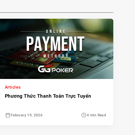
Articles
Phương Thức Thanh Toán Trực Tuyến
February 19, 2026
4 min Read