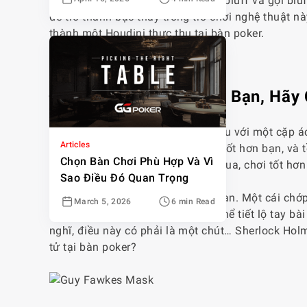
những điều không thấy, khả năng bluff và gọi bluf
để trở thành bậc thầy trong trò chơi nghệ thuật
thành một Houdini thực thụ tại bàn poker.
Đừng Chỉ Chơi Bài Của Bạn, Hãy
Trong poker, bạn không chỉ đối đầu với một cặp á
Articles
đang cố gắng vượt qua bạn, chơi tốt hơn bạn, và t
Chọn Bàn Chơi Phù Hợp Và Vì
đảm bảo rằng bạn là người vượt qua, chơi tốt hơn 
Sao Điều Đó Quan Trọng
Phát triển kỹ năng quan sát của bạn. Một cái chớp
March 5, 2026
6 min Read
nhanh, tất cả những điều này có thể tiết lộ tay bài
nghĩ, điều này có phải là một chút… Sherlock Hol
tử tại bàn poker?