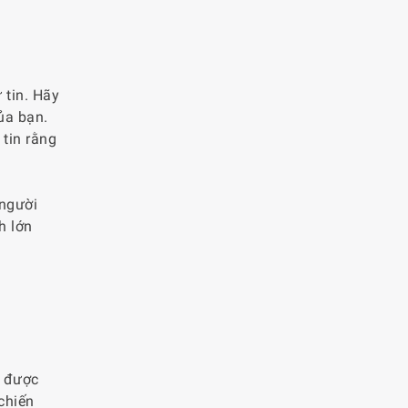
 tin. Hãy
ủa bạn.
 tin rằng
 người
h lớn
i được
chiến