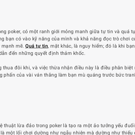
ong poker, có một ranh giới mỏng manh giữa tự tin và quá tự
ưởng bạn có vào kỹ năng của mình và khả năng đọc trò chơi c
er mạnh mẽ.
Quá tự tin
, mặt khác, là nguy hiểm; đó là khi bạn
ể dẫn đến những quyết định thảm khốc.
thua đôi khi, và việc thừa nhận điều này là điều phân biệt
ng phấn của vài ván thắng làm bạn mù quáng trước bức tran
ệ thuật lừa đảo trong poker là tạo ra một ảo tưởng yếu đuố
ó là một lối chơi dường như ngẫu nhiên mà dường như thiếu 