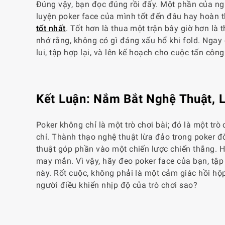
Đúng vậy, bạn đọc đúng rồi đấy. Một phần của nghệ
luyện poker face của mình tốt đến đâu hay hoàn th
tốt nhất
. Tốt hơn là thua một trận bây giờ hơn là t
nhớ rằng, không có gì đáng xấu hổ khi fold. Ngay 
lui, tập hợp lại, và lên kế hoạch cho cuộc tấn công
Kết Luận: Nắm Bắt Nghệ Thuật, 
Poker không chỉ là một trò chơi bài; đó là một tr
chí. Thành thạo nghệ thuật lừa đảo trong poker đòi
thuật góp phần vào một chiến lược chiến thắng. Hã
may mắn. Vì vậy, hãy đeo poker face của bạn, tập 
này. Rốt cuộc, không phải là một cảm giác hồi hộp
người điều khiển nhịp độ của trò chơi sao?