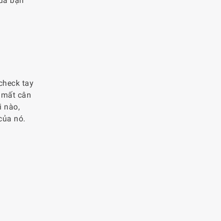
của bạn
check tay
n mất cân
i nào,
của nó.