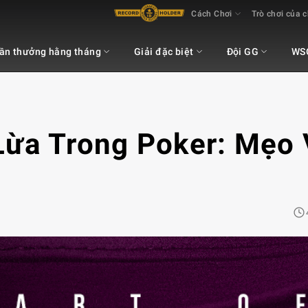
Cách Chơi
Trò chơi của c
ần thưởng hằng tháng
Giải đặc biệt
Đội GG
WS
Lừa Trong Poker: Mẹo 