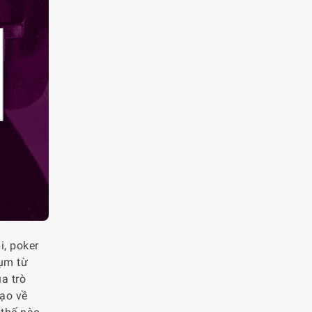
i, poker
cụm từ
a trò
hạo về