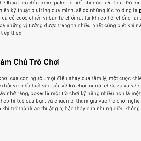
 thuật lừa đảo trong poker là biết khi nào nên fold. Dù bạ
iện kỹ thuật bluffing của mình, sẽ có những lúc folding là
hua cả cuộc chiến vì bạn từ chối rút lui khi cơ hội chống lại
cả những vị tướng được trang trí nhiều nhất cũng biết khi n
 tiếp theo.
Làm Chủ Trò Chơi
ò chơi của con người, một điệu nhảy của tâm lý, một cuộc chi
 hỏi sự hiểu biết sâu sắc về trò chơi, người chơi, và vô số 
y nhớ rằng, poker là một trò chơi kỹ năng nhiều hơn là một 
hợp trí tuệ của bạn, và chuẩn bị tham gia vào trò chơi nghệ
 khi trở thành ảo thuật gia, bậc thầy của những điều không 