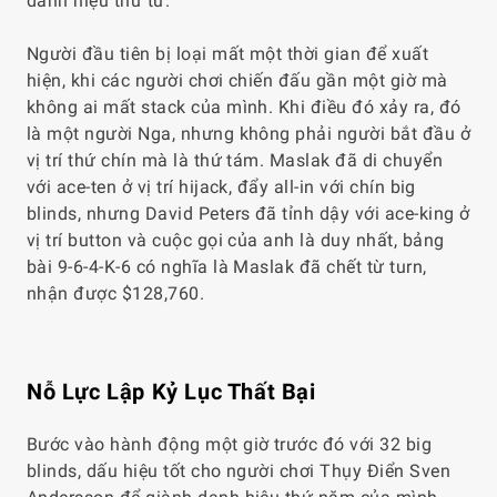
danh hiệu thứ tư.
Người đầu tiên bị loại mất một thời gian để xuất
hiện, khi các người chơi chiến đấu gần một giờ mà
không ai mất stack của mình. Khi điều đó xảy ra, đó
là một người Nga, nhưng không phải người bắt đầu ở
vị trí thứ chín mà là thứ tám. Maslak đã di chuyển
với ace-ten ở vị trí hijack, đẩy all-in với chín big
blinds, nhưng David Peters đã tỉnh dậy với ace-king ở
vị trí button và cuộc gọi của anh là duy nhất, bảng
bài 9-6-4-K-6 có nghĩa là Maslak đã chết từ turn,
nhận được $128,760.
Nỗ Lực Lập Kỷ Lục Thất Bại
Bước vào hành động một giờ trước đó với 32 big
blinds, dấu hiệu tốt cho người chơi Thụy Điển Sven