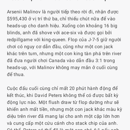
Arsenii Malinov là người tiếp theo rời đi, nhận được
$595,430 ở vị trí thứ ba, chỉ thiếu chút nữa để vào
heads-up cho danh hiệu. Xuống còn khoảng 16 big
blinds, anh đã shove với ace-six và được gọi bởi
redpillgame với king-queen. Flop của J-7-5 giữ người
chơi có nguy cơ dẫn đầu, cũng như một con jack
khác trên turn, nhưng một con king tàn phá trên river
đã đưa người chơi Canada vào dẫn đầu 3:1 trong
heads-up, với Malinov không may mắn ở cuối cùng
để thua.
Cuộc đấu cuối cùng chỉ mất 20 phút hành động để
kết thúc, khi David Peters không thể có được bất kỳ
động lực nào. Một flush draw từ flop dường như sẽ
khiến anh mất tiền, nhưng một con jack khác màu kỳ
diệu trên river đã mang lại cho anh một cặp lớn hơn
và cung cấp một cứu cánh cho stack chip của anh.