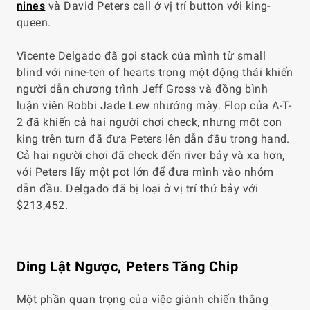
nines
và David Peters call ở vị trí button với king-
queen.
Vicente Delgado đã gọi stack của mình từ small
blind với nine-ten of hearts trong một động thái khiến
người dẫn chương trình Jeff Gross và đồng bình
luận viên Robbi Jade Lew nhướng mày. Flop của A-T-
2 đã khiến cả hai người chơi check, nhưng một con
king trên turn đã đưa Peters lên dẫn đầu trong hand.
Cả hai người chơi đã check đến river bảy và xa hơn,
với Peters lấy một pot lớn để đưa mình vào nhóm
dẫn đầu. Delgado đã bị loại ở vị trí thứ bảy với
$213,452.
Ding Lật Ngược, Peters Tăng Chip
Một phần quan trọng của việc giành chiến thắng