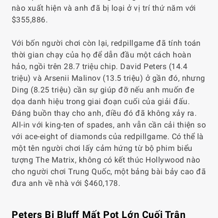
nào xuất hiện và anh đã bị loại ở vị trí thứ năm với
$355,886.
Với bốn người chơi còn lại, redpillgame đã tính toán
thời gian chạy của họ để dẫn đầu một cách hoàn
hảo, ngồi trên 28.7 triệu chip. David Peters (14.4
triệu) và Arsenii Malinov (13.5 triệu) ở gần đó, nhưng
Ding (8.25 triệu) cần sự giúp đỡ nếu anh muốn đe
dọa danh hiệu trong giai đoạn cuối của giải đấu.
Đáng buồn thay cho anh, điều đó đã không xảy ra.
All-in với king-ten of spades, anh vẫn cần cải thiện so
với ace-eight of diamonds của redpillgame. Có thể là
một tên người chơi lấy cảm hứng từ bộ phim biểu
tượng The Matrix, không có kết thúc Hollywood nào
cho người chơi Trung Quốc, một bảng bài bảy cao đã
đưa anh về nhà với $460,178.
Peters Bị Bluff Mất Pot Lớn Cuối Trận