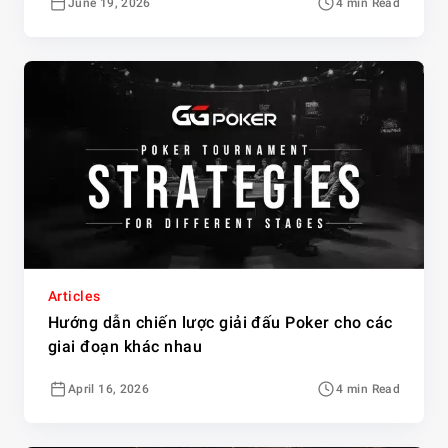
June 19, 2026
4 min Read
Articles
Hướng dẫn chiến lược giải đấu Poker cho các
giai đoạn khác nhau
April 16, 2026
4 min Read