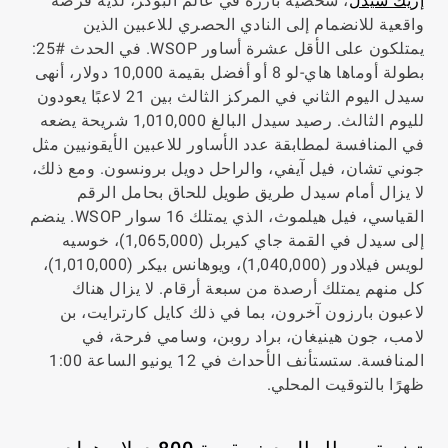
إريك سيدل
، شخصية بارزة في عالم البوكر، لديه فرصة
واقعية للانضمام إلى النادي الحصري للاعبين الذين
يمتلكون على الأقل عشرة أساور WSOP. في الحدث #25:
بطولة أوماها هاي-لو 8 أو أفضل بقيمة 10,000 دولار، أنهى
سيدل اليوم الثاني في المركز الثالث بين 21 لاعبًا يعودون
لليوم الثالث. رصيد سيدل البالغ 1,010,000 شريحة يضعه
في المنافسة لمطابقة عدد الأساور للاعبين الأيقونيين مثل
جوني تشان، فيل آيفي، والراحل دويل برونسون. ومع ذلك،
لا يزال أمام سيدل طريق طويل للحاق بحامل الرقم
القياسي، فيل هيلموث، الذي يمتلك 16 سوار WSOP. ينضم
إلى سيدل في القمة جاي كيربل (1,065,000)، خوسيه
لويس فيلادور (1,040,000)، ويوهانس بيكر (1,010,000)،
كل منهم يمتلك أرصدة من سبعة أرقام. لا يزال هناك
لاعبون بارزون آخرون، بما في ذلك كايل كارترايت، بن
لامب، جون هينيغان، براد روبن، وسامي فرحة، في
المنافسة. ستستأنف الأحداث في 12 يونيو الساعة 1:00
ظهرًا بالتوقيت المحلي.