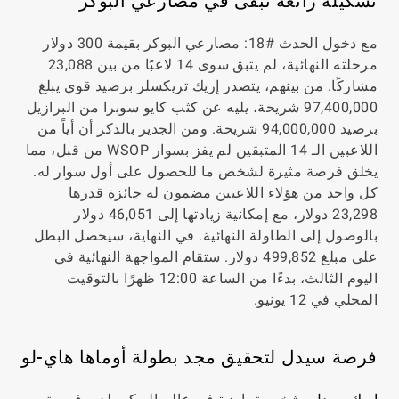
تشكيلة رائعة تبقى في مصارعي البوكر
مع دخول الحدث #18: مصارعي البوكر بقيمة 300 دولار
مرحلته النهائية، لم يتبق سوى 14 لاعبًا من بين 23,088
مشاركًا. من بينهم، يتصدر إريك تريكسلر برصيد قوي يبلغ
97,400,000 شريحة، يليه عن كثب كايو سوبرا من البرازيل
برصيد 94,000,000 شريحة. ومن الجدير بالذكر أن أياً من
اللاعبين الـ 14 المتبقين لم يفز بسوار WSOP من قبل، مما
يخلق فرصة مثيرة لشخص ما للحصول على أول سوار له.
كل واحد من هؤلاء اللاعبين مضمون له جائزة قدرها
23,298 دولار، مع إمكانية زيادتها إلى 46,051 دولار
بالوصول إلى الطاولة النهائية. في النهاية، سيحصل البطل
على مبلغ 499,852 دولار. ستقام المواجهة النهائية في
اليوم الثالث، بدءًا من الساعة 12:00 ظهرًا بالتوقيت
المحلي في 12 يونيو.
فرصة سيدل لتحقيق مجد بطولة أوماها هاي-لو