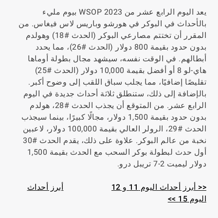
يعد اليوم الرابع عشر من WSOP 2023 بيوم مليء
بالأحداث في البوكر في هورشو وباريس لاس فيغاس. من
المقرر أن تختتم مصارعي البوكر (الحدث #18) وهولدم
بدون حدود بقيمة 800 دولار (الحدث #26)، مما يحدد
أبطالهم. في الوقت نفسه، سيشهد مجال بطولة أوماها
هاي-لو 8 أو أفضل بقيمة 10,000 دولار (الحدث #25)
تقليصًا إضافيًا، مما يجلب سباق اللقب إلى وضوح أكبر.
بالإضافة إلى ذلك، ستنطلق ثلاثة أحداث جديدة في اليوم
الرابع عشر. من المتوقع أن يجذب الحدث #28، هولدم
بدون حدود بقيمة 1,500 دولار، مجالًا كبيرًا، بينما سيجذب
الحدث #29، الرولر العالي بقيمة 100,000 دولار، لاعبين
نخبة من عالم البوكر. علاوة على ذلك، يقدم الحدث #30
أول حدث لبطولة بوكر السحب مع الحدث بقيمة 1,500
دولار ليميت 2-7 تريبل درو.
<< أبرز أحداث اليوم 11 و 12
أبرز أحداث
اليوم 15 >>