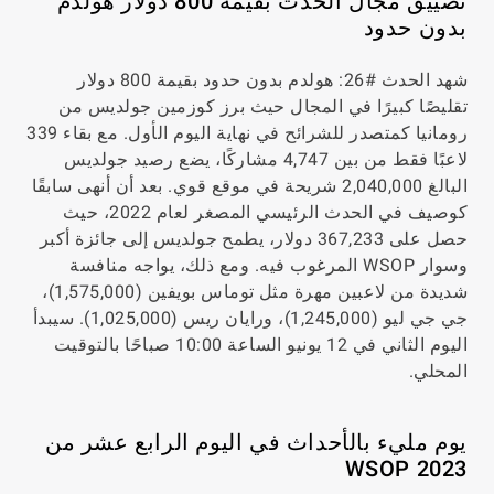
تضييق مجال الحدث بقيمة 800 دولار هولدم
بدون حدود
شهد الحدث #26: هولدم بدون حدود بقيمة 800 دولار
تقليصًا كبيرًا في المجال حيث برز كوزمين جولديس من
رومانيا كمتصدر للشرائح في نهاية اليوم الأول. مع بقاء 339
لاعبًا فقط من بين 4,747 مشاركًا، يضع رصيد جولديس
البالغ 2,040,000 شريحة في موقع قوي. بعد أن أنهى سابقًا
كوصيف في الحدث الرئيسي المصغر لعام 2022، حيث
حصل على 367,233 دولار، يطمح جولديس إلى جائزة أكبر
وسوار WSOP المرغوب فيه. ومع ذلك، يواجه منافسة
شديدة من لاعبين مهرة مثل توماس بويفين (1,575,000)،
جي جي ليو (1,245,000)، ورايان ريس (1,025,000). سيبدأ
اليوم الثاني في 12 يونيو الساعة 10:00 صباحًا بالتوقيت
المحلي.
يوم مليء بالأحداث في اليوم الرابع عشر من
WSOP 2023