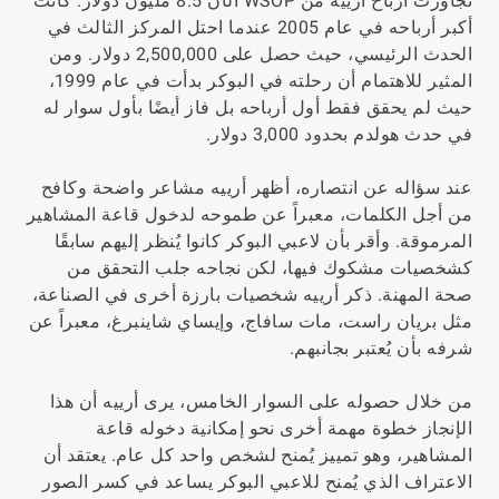
تجاوزت أرباح أرييه من WSOP الآن 8.5 مليون دولار. كانت
أكبر أرباحه في عام 2005 عندما احتل المركز الثالث في
الحدث الرئيسي، حيث حصل على 2,500,000 دولار. ومن
المثير للاهتمام أن رحلته في البوكر بدأت في عام 1999،
حيث لم يحقق فقط أول أرباحه بل فاز أيضًا بأول سوار له
في حدث هولدم بحدود 3,000 دولار.
عند سؤاله عن انتصاره، أظهر أرييه مشاعر واضحة وكافح
من أجل الكلمات، معبراً عن طموحه لدخول قاعة المشاهير
المرموقة. وأقر بأن لاعبي البوكر كانوا يُنظر إليهم سابقًا
كشخصيات مشكوك فيها، لكن نجاحه جلب التحقق من
صحة المهنة. ذكر أرييه شخصيات بارزة أخرى في الصناعة،
مثل بريان راست، مات سافاج، وإيساي شاينبرغ، معبراً عن
شرفه بأن يُعتبر بجانبهم.
من خلال حصوله على السوار الخامس، يرى أرييه أن هذا
الإنجاز خطوة مهمة أخرى نحو إمكانية دخوله قاعة
المشاهير، وهو تمييز يُمنح لشخص واحد كل عام. يعتقد أن
الاعتراف الذي يُمنح للاعبي البوكر يساعد في كسر الصور